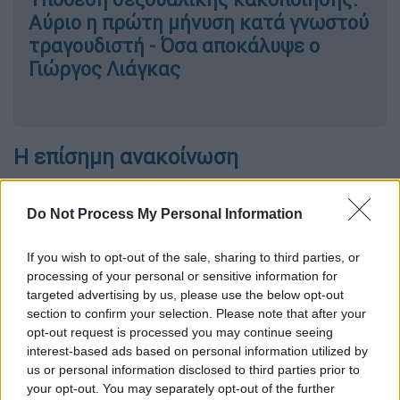
Αύριο η πρώτη μήνυση κατά γνωστού
τραγουδιστή - Όσα αποκάλυψε ο
Γιώργος Λιάγκας
Η επίσημη ανακοίνωση
Αναλυτικά η ανακοίνωση: «Ενεργώντας ως
Do Not Process My Personal Information
πληρεξούσιος δικηγόρος του εντολέως μου
Γεωργίου Μαζωνάκη, δηλώνονται τα εξής:
If you wish to opt-out of the sale, sharing to third parties, or
Εξυφαίνεται εδώ και αρκετό χρονικό
processing of your personal or sensitive information for
targeted advertising by us, please use the below opt-out
διάστημα
ένα οργανωμένο σχέδιο εκβίασης
section to confirm your selection. Please note that after your
σε βάρος του Γιώργου Μαζωνάκη,
opt-out request is processed you may continue seeing
υποκινούμενο από συγκεκριμένα
interest-based ads based on personal information utilized by
επιχειρηματικά συμφέροντα, στις παράνομες
us or personal information disclosed to third parties prior to
your opt-out. You may separately opt-out of the further
απαιτήσεις των οποίων ο εντολέας μου δεν