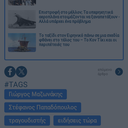
Επιστροφή στο μέλλον; Τα υπερηχητικά
αεροπλάνα ετοιμάζονται να ξαναπετάξουν -
Αλλά υπάρχει ένα πρόβλημα
Το ταξίδι στον Ειρηνικό πάνω σε μια σχεδία
φθάνει στο τέλος του – Το Κον Τίκι και οι
περιπέτειές του
επόμενο
άρθρο
#TAGS
Γιώργος Μαζωνάκης
Στέφανος Παπαδόπουλος
τραγουδιστής
ειδήσεις τώρα