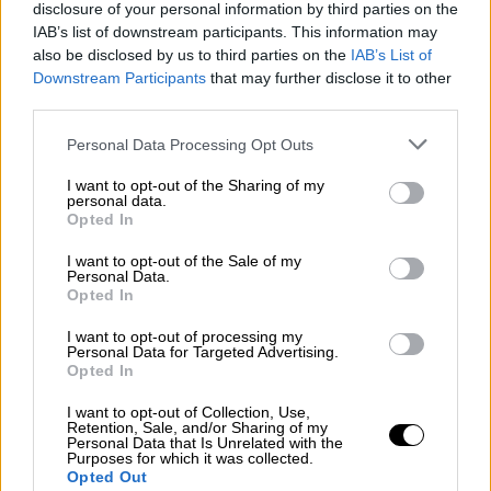
disclosure of your personal information by third parties on the
υπέκυψε.
IAB’s list of downstream participants. This information may
also be disclosed by us to third parties on the
IAB’s List of
Αρχικώς επιχειρήθηκε η εκβίασή του με την
Downstream Participants
that may further disclose it to other
επίκληση ονομάτων κρατουμένων των
third parties.
φυλακών· πλην όμως, καθώς αυτή η
Please note that this website/app uses one or more Google
Personal Data Processing Opt Outs
προσπάθεια
απέβη άκαρπη,
services and may gather and store information including but
στρατολογήθηκαν πρόσωπα τα οποία,
not limited to your visit or usage behaviour. You may click to
I want to opt-out of the Sharing of my
personal data.
ενεργώντας ως ψευδομάρτυρες
, αποφάσισαν
grant or deny consent to Google and its third-party tags to
Opted In
use your data for below specified purposes in below Google
να προβούν σε ψευδείς και ανυπόστατες
consent section.
I want to opt-out of the Sale of my
καταγγελίες περί δήθεν ανάρμοστης
Personal Data.
συμπεριφοράς του εντολέως μου.
Opted In
I want to opt-out of processing my
Για το εν λόγω σχέδιο, ο εντολέας μου
έχει
Personal Data for Targeted Advertising.
ήδη απευθυνθεί στις αρμόδιες Αρχές και
Opted In
ειδικότερα στο Τμήμα Εκβιαστών
της
I want to opt-out of Collection, Use,
Διεύθυνσης Αντιμετώπισης Οργανωμένου
Retention, Sale, and/or Sharing of my
Personal Data that Is Unrelated with the
Εγκλήματος.
Purposes for which it was collected.
Opted Out