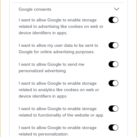
Οι καταγγελίες που στρέφονται σε βάρος
Google consents
του εντολέως μου
είναι απολύτως ψευδείς,
ανυπόστατες και στερούνται οποιασδήποτε
I want to allow Google to enable storage
πραγματικής και νομικής βάσης
. Περίτρανη
related to advertising like cookies on web or
device identifiers in apps.
απόδειξη ότι αποτελούν τμήμα του ως άνω
εγκληματικού σχεδίου συνιστά και ο χρόνος
I want to allow my user data to be sent to
υποβολής της μήνυσης που τις
Google for online advertising purposes.
περιλαμβάνει: κατατίθεται σήμερα, λίγες
I want to allow Google to send me
μόλις ώρες πριν από την πρεμιέρα του
personalized advertising.
Γιώργου Μαζωνάκη, ενώ τα καταγγελλόμενα
γεγονότα φέρονται να έχουν τελεστεί τον
I want to allow Google to enable storage
Μάρτιο του 2025, η δε συγκεκριμένη χρονική
related to analytics like cookies on web or
device identifiers in apps.
επιλογή είχε προαναγγελθεί στα μέσα
ενημέρωσης ήδη εδώ και περίπου 5 ημέρες,
I want to allow Google to enable storage
γεγονός που επιβεβαιώνει τον
related to functionality of the website or app.
προσχηματικό και εκβιαστικό χαρακτήρα της
I want to allow Google to enable storage
ενέργειας αυτής.
related to personalization.