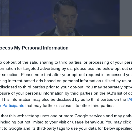
ocess My Personal Information
to opt-out of the sale, sharing to third parties, or processing of your per
formation for targeted advertising by us, please use the below opt-out s
r selection. Please note that after your opt-out request is processed y
 το ΕΘΝΟΣ στη Google
eing interest-based ads based on personal information utilized by us or
disclosed to third parties prior to your opt-out. You may separately opt-
νυχτερινά κέντρα
σε Αθήνα και Θεσσαλονίκη
losure of your personal information by third parties on the IAB’s list of
. This information may also be disclosed by us to third parties on the
IA
ε τα
μπουζούκια
να
αναμένεται να είναι
Participants
that may further disclose it to other third parties.
αι την Πρωτοχρονιά
.
 that this website/app uses one or more Google services and may gath
including but not limited to your visit or usage behaviour. You may click 
 to Google and its third-party tags to use your data for below specifi