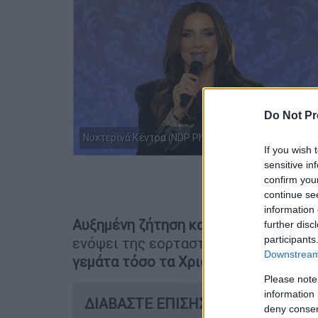
Do Not Pr
Νυχτερινά Κέντρα (NDP Photos)
If you wish 
sensitive in
confirm you
Προσθέστε
continue se
information 
Αυξημένη ζήτηση καταγράφεται στα 
further disc
participants
ενόψει της εορταστικής περιόδου, μ
Downstream 
γεμάτα τόσο τα Χριστούγεννα όσο κ
Please note
information 
ΔΙΑΒΑΣΤΕ ΕΠΙΣΗΣ
deny consent