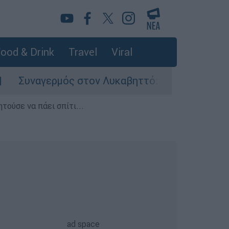
ood & Drink
Travel
Viral
ερμός στον Λυκαβηττό: Σορός σε προχωρημένη 
τούσε να πάει σπίτι...