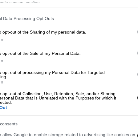
ogle consent section.
 απόλυσή του: «Έμαθα τι συνέβη από
l Data Processing Opt Outs
νυχτερινό κέντρο
o opt-out of the Sharing of my personal data.
In
o opt-out of the Sale of my Personal Data.
In
«Κοινωνία Ώρα MEGA», τα ρεβεγιόν των
to opt-out of processing my Personal Data for Targeted
ιμές, με τα πρώτα τραπέζια να φτάνουν
ing.
In
 το σχήμα και τη θέση. Την ίδια ώρα, η
καθώς πολλές ημερομηνίες έχουν ήδη
o opt-out of Collection, Use, Retention, Sale, and/or Sharing
ersonal Data that Is Unrelated with the Purposes for which it
lected.
Out
μεγάλες πίστες σε Αθήνα και Θεσσαλονίκη
τά νυχτερινά κέντρα να ανακοινώνουν sold
consents
o allow Google to enable storage related to advertising like cookies on