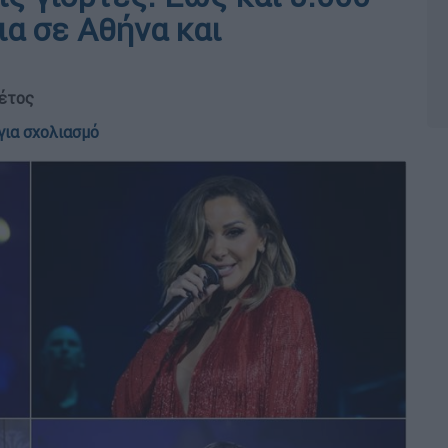
α σε Αθήνα και
φέτος
για σχολιασμό