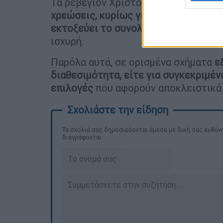
Τα ρεβεγιόν Χριστουγέννων και Πρ
χρεώσεις, κυρίως για τα πρώτα τραπέ
εκτοξεύει το συνολικό κόστος
. Παρά
ισχυρή.
Παρόλα αυτά, σε ορισμένα σχήματα
ε
διαθεσιμότητα, είτε για συγκεκριμέν
επιλογές
που αφορούν αποκλειστικά
Τα σχολιά σας δημοσιεύονται άμεσα με δική σας ευθύνη
διαγράφονται