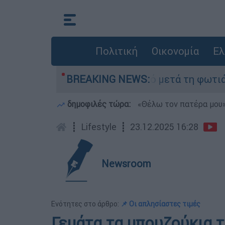
Πολιτική
Οικονομία
Ελ
ποτα» στο Πόρτο Γερμανό μετά τη φωτιά - Αγώνα
BREAKING NEWS:
δημοφιλές τώρα:
«Θέλω τον πατέρα μου»:
┋
Lifestyle
┋
23.12.2025 16:28
Newsroom
Ενότητες στο άρθρο:
📌 Οι απλησίαστες τιμές
Γεμάτα τα μπουζούκια τ