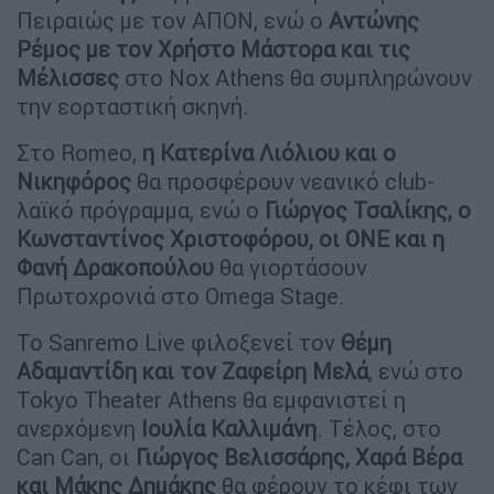
Πειραιώς με τον ΑΠΟΝ, ενώ ο
Αντώνης
Ρέμος με τον Χρήστο Μάστορα και τις
Μέλισσες
στο Nox Athens θα συμπληρώνουν
την εορταστική σκηνή.
Στο Romeo,
η Κατερίνα Λιόλιου και ο
Νικηφόρος
θα προσφέρουν νεανικό club-
λαϊκό πρόγραμμα, ενώ ο
Γιώργος Τσαλίκης, ο
Κωνσταντίνος Χριστοφόρου, οι ΟΝΕ και η
Φανή Δρακοπούλου
θα γιορτάσουν
Πρωτοχρονιά στο Omega Stage.
Το Sanremo Live φιλοξενεί τον
Θέμη
Αδαμαντίδη και τον Ζαφείρη Μελά
, ενώ στο
Tokyo Theater Athens θα εμφανιστεί η
ανερχόμενη
Ιουλία Καλλιμάνη
. Τέλος, στο
Can Can, οι
Γιώργος Βελισσάρης, Χαρά Βέρα
και Μάκης Δημάκης
θα φέρουν το κέφι των