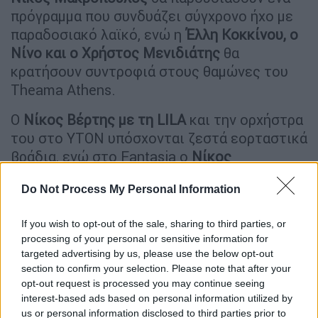
πρόγραμμα που συνδυάζει σύγχρονο ήχο με
παραδοσιακό λαϊκό, ενώ η
Έλλη Κοκκίνου, ο
Νίνο και ο Χρήστος Μενιδιάτης
θα
κρατήσουν συντροφιά στους θαμώνες του
Theama Athens.
Ο
Νίκος Βέρτης με τη LILA
και την ορχήστρα
του στο YTON υπόσχονται ζεστά εορταστικά
βράδια, ενώ στο Fantasia ο
Νίκος
Οικονομόπουλος
παραμένει σταθερός
Do Not Process My Personal Information
«κράχτης» της νυχτερινής Αθήνας παρέα με
την
Ήβη Αδάμου
.
If you wish to opt-out of the sale, sharing to third parties, or
processing of your personal or sensitive information for
targeted advertising by us, please use the below opt-out
section to confirm your selection. Please note that after your
opt-out request is processed you may continue seeing
interest-based ads based on personal information utilized by
us or personal information disclosed to third parties prior to