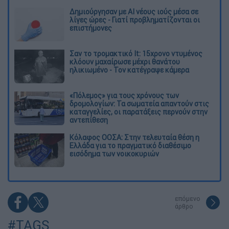
Δημιούργησαν με AI νέους ιούς μέσα σε
λίγες ώρες - Γιατί προβληματίζονται οι
επιστήμονες
Σαν το τρομακτικό It: 15χρονο ντυμένος
κλόουν μαχαίρωσε μέχρι θανάτου
ηλικιωμένο - Τον κατέγραψε κάμερα
«Πόλεμος» για τους χρόνους των
δρομολογίων: Τα σωματεία απαντούν στις
καταγγελίες, οι παρατάξεις περνούν στην
αντεπίθεση
Κόλαφος ΟΟΣΑ: Στην τελευταία θέση η
Ελλάδα για το πραγματικό διαθέσιμο
εισόδημα των νοικοκυριών
επόμενο
άρθρο
#TAGS