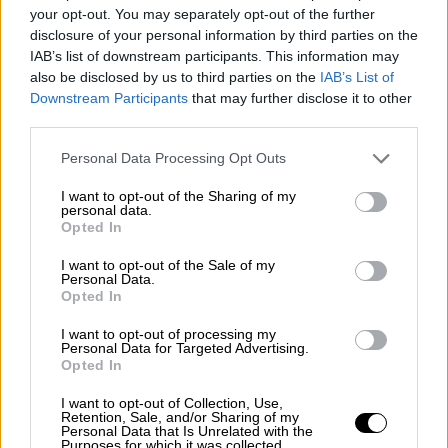
your opt-out. You may separately opt-out of the further
disclosure of your personal information by third parties on the
IAB’s list of downstream participants. This information may
also be disclosed by us to third parties on the
IAB’s List of
Downstream Participants
that may further disclose it to other
third parties.
Στο Vog, ο
Πέτρος Ιακωβίδης και η Ρία
Please note that this website/app uses one or more Google
Personal Data Processing Opt Outs
Ελληνίδου
θα δώσουν ένα πρόγραμμα υψηλής
services and may gather and store information including but
ενέργειας, ενώ στο Mezzo η
Πέγκυ Ζήνα και
not limited to your visit or usage behaviour. You may click to
I want to opt-out of the Sharing of my
personal data.
grant or deny consent to Google and its third-party tags to
ο Αναστάσιος Ράμμος
θα χαρίσουν μοναδικές
Opted In
use your data for below specified purposes in below Google
στιγμές στους θαμώνες.
consent section.
I want to opt-out of the Sale of my
Personal Data.
Η
Καίτη Γαρμπή και ο Διονύσης Σχοινάς μαζί
Opted In
με τον Δήμο Μπέκε
προσφέρουν ένα
I want to opt-out of processing my
πρόγραμμα γεμάτο διαχρονικές επιτυχίες
Personal Data for Targeted Advertising.
στην Αυτοκίνηση, ενώ η
Δέσποινα Βανδή και
Opted In
ο Κωνσταντίνος Αργυρός
θα διασκεδάσουν
I want to opt-out of Collection, Use,
το κοινό παραμονή και ανήμερα
Retention, Sale, and/or Sharing of my
Personal Data that Is Unrelated with the
Πρωτοχρονιάς. Ο
Λευτέρης Πανταζής και η
Purposes for which it was collected.