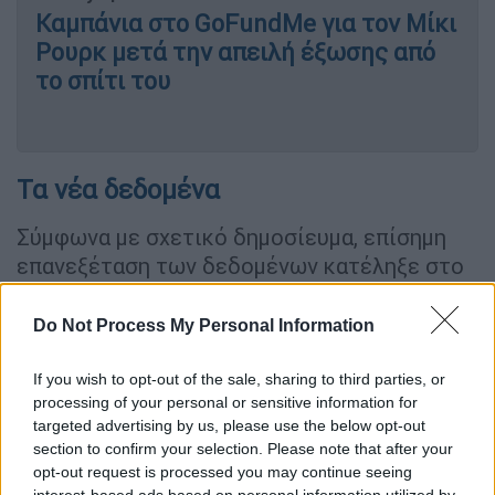
Καμπάνια στο GoFundMe για τον Μίκι
Ρουρκ μετά την απειλή έξωσης από
το σπίτι του
Τα νέα δεδομένα
Σύμφωνα με σχετικό δημοσίευμα, επίσημη
επανεξέταση των δεδομένων κατέληξε στο
συμπέρασμα ότι ο 41χρονος δούκας του
Σάσεξ
πληροί πλέον τα κριτήρια για να
Do Not Process My Personal Information
ενταχθεί σε καθεστώς ασφάλειας που
χρηματοδοτείται από τους
If you wish to opt-out of the sale, sharing to third parties, or
processing of your personal or sensitive information for
φορολογούμενους, όταν βρίσκεται στο
targeted advertising by us, please use the below opt-out
Ηνωμένο Βασίλειο μαζί με την οικογένειά
section to confirm your selection. Please note that after your
του
.
opt-out request is processed you may continue seeing