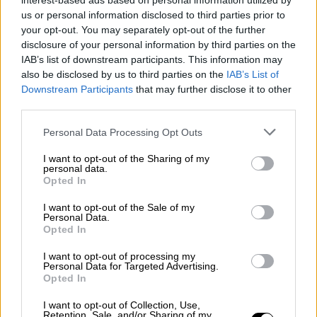
interest-based ads based on personal information utilized by
Η εξέλιξη αυτή έρχεται λίγους μήνες μετά
us or personal information disclosed to third parties prior to
την ήττα του στο δικαστήριο, τον Μάιο του
your opt-out. You may separately opt-out of the further
disclosure of your personal information by third parties on the
2025, όταν
προσέφυγε κατά της Βασιλικής
IAB’s list of downstream participants. This information may
και VIP Εκτελεστικής Επιτροπής
(Ravec).
also be disclosed by us to third parties on the
IAB’s List of
Τότε, η επιτροπή είχε ταχθεί υπέρ της
Downstream Participants
that may further disclose it to other
απόφασης να του αφαιρεθεί η κρατικά
third parties.
χρηματοδοτούμενη αστυνομική προστασία,
Please note that this website/app uses one or more Google
Personal Data Processing Opt Outs
μετά την αποχώρησή του από τα καθήκοντα
services and may gather and store information including but
ενεργού μέλους της βασιλικής οικογένειας.
not limited to your visit or usage behaviour. You may click to
I want to opt-out of the Sharing of my
personal data.
grant or deny consent to Google and its third-party tags to
Opted In
Ο πρίγκιπας Χάρι είχε επανειλημμένα
use your data for below specified purposes in below Google
consent section.
υποστηρίξει ότι χωρίς επίσημη κάλυψη
I want to opt-out of the Sale of my
Personal Data.
ασφαλείας δεν μπορεί να ταξιδέψει στη
Opted In
Βρετανία με τη σύζυγό του,
Μέγκαν Μαρκλ
,
I want to opt-out of processing my
και τα δύο παιδιά τους, τον πρίγκιπα Άρτσι
Personal Data for Targeted Advertising.
και την πριγκίπισσα Λίλιμπετ, δηλώνοντας
Opted In
ότι
δεν αισθάνεται ασφαλής
.
I want to opt-out of Collection, Use,
Retention, Sale, and/or Sharing of my