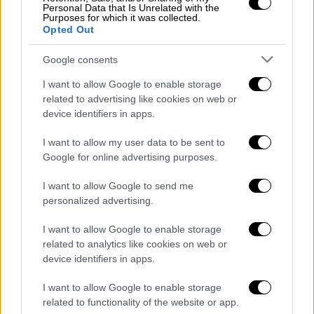
Personal Data that Is Unrelated with the
Prince Harry Set to Regain Armed
Purposes for which it was collected.
Security in U.K., Opening Door for
Opted Out
Prince Archie and Princess Lilibet To
Google consents
Visit King Charles
https://t.co/GKH7VD6pYL
I want to allow Google to enable storage
related to advertising like cookies on web or
— People (@people)
January 5, 2026
device identifiers in apps.
I want to allow my user data to be sent to
Ωστόσο,
καθοριστικό ρόλο φαίνεται να
Google for online advertising purposes.
έπαιξε επιστολή που απέστειλε στη
Βρετανίδα υπουργό Εσωτερικών
, Σαμπάνα
I want to allow Google to send me
Μαχμούντ, έπειτα από περιστατικά
personalized advertising.
παρακολούθησης και διαδικτυακές απειλές
I want to allow Google to enable storage
εις βάρος του ίδιου και της οικογένειάς
related to analytics like cookies on web or
του. Κατά τη διάρκεια επίσκεψής του στο
device identifiers in apps.
Λονδίνο, στα τέλη του καλοκαιριού, είχε
I want to allow Google to enable storage
καταγγείλει ότι άγνωστος τον πλησίασε «σε
related to functionality of the website or app.
απόσταση αναπνοής», υποστηρίζοντας ότι το