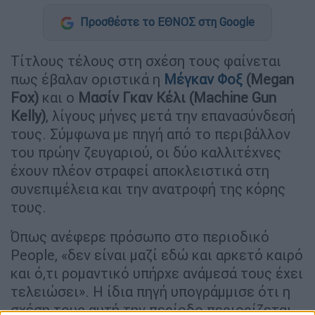
Προσθέστε το ΕΘΝΟΣ στη Google
Τίτλους τέλους στη σχέση τους φαίνεται
πως έβαλαν οριστικά η
Μέγκαν Φοξ
(Megan
Fox)
και ο
Μασίν Γκαν Κέλι (Machine Gun
Kelly)
, λίγους μήνες μετά την επανασύνδεσή
τους. Σύμφωνα με πηγή από το περιβάλλον
του πρώην ζευγαριού, οι δύο καλλιτέχνες
έχουν πλέον στραφεί αποκλειστικά στη
συνεπιμέλεια και την ανατροφή της κόρης
τους.
Όπως ανέφερε πρόσωπο στο περιοδικό
People, «δεν είναι μαζί εδώ και αρκετό καιρό
και ό,τι ρομαντικό υπήρχε ανάμεσά τους έχει
τελειώσει». Η ίδια πηγή υπογράμμισε ότι η
σχέση τους αυτή την περίοδο περιορίζεται