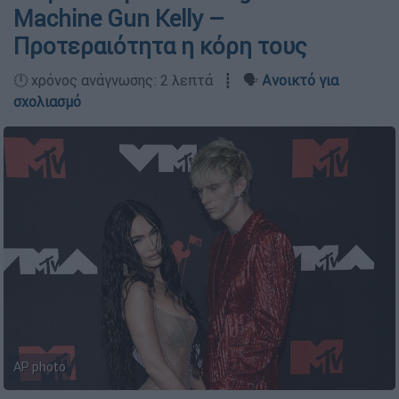
Machine Gun Kelly –
Προτεραιότητα η κόρη τους
🕛 χρόνος ανάγνωσης: 2 λεπτά ┋ 🗣️
Ανοικτό για
σχολιασμό
AP photo