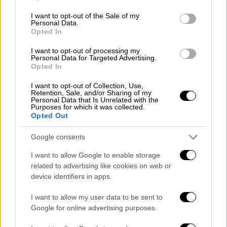
ωστόσο να την έχουν επισημοποιήσει. Πηγή
use your data for below specified purposes in below Google
consent section.
είχε τότε αναφέρει ότι περνούσαν πολύ
I want to opt-out of the Sale of my
Personal Data.
χρόνο μαζί και λειτουργούσαν σαν ζευγάρι,
Opted In
παρά το γεγονός ότι δεν είχαν ορίσει
I want to opt-out of processing my
ξεκάθαρα το status της σχέσης τους.
Personal Data for Targeted Advertising.
Opted In
Άλλες πληροφορίες ήθελαν τη γέννηση της
I want to opt-out of Collection, Use,
κόρης τους να τους φέρνει πιο κοντά,
Retention, Sale, and/or Sharing of my
Personal Data that Is Unrelated with the
καθώς, παρότι διέμεναν σε ξεχωριστά
Purposes for which it was collected.
σπίτια, περνούσαν αρκετό χρόνο μαζί ως
Opted Out
οικογένεια, θέτοντας το παιδί τους πάνω απ’
Google consents
όλα.
I want to allow Google to enable storage
related to advertising like cookies on web or
device identifiers in apps.
I want to allow my user data to be sent to
Google for online advertising purposes.