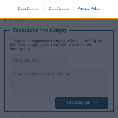
κόρης τους μέσω Instagram, γράφοντας:
Data Deletion
Data Access
Privacy Policy
«Επιτέλους είναι εδώ, ο μικρός μας ουράνιος
σπόρος».
Τα σχολιά σας δημοσιεύονται άμεσα με δική σας ευθύνη. Το
ΕΘΝΟΣ θα παρεμβαίνει και τα προσβλητικά σχόλια θα
διαγράφονται
καταχώρηση