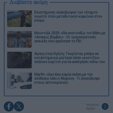
Διαβάστε ακόμη
Επιστήμονες ανακάλυψαν τον τέταρτο
γνωστό τύπο μεταδοτικού καρκίνου στον
κόσμο
Μουντιάλ 2026: «Θα ανατινάξω τον Μέσι με
τέσσερις βόμβες» - Οι τρομοκρατικές
απειλές που ερεύνησε το FBI
Φρίκη στην Κρήτη: Τουρίστας μπήκε σε
κατάστημα και ρώτησε πόσο «κοστίζει»
ανήλικο κορίτσι για να ασελγήσει πάνω του
Marfin: «Δεν έχω καμία σχέση με την
επίθεση» λέει η 46χρονη - Τι αποκάλυψε
στους αστυνομικούς
επόμενο
άρθρο