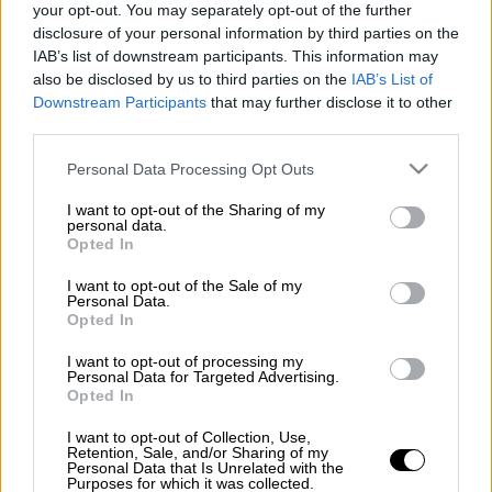
your opt-out. You may separately opt-out of the further
disclosure of your personal information by third parties on the
Προσθέστε το ΕΘΝΟΣ στη Google
IAB’s list of downstream participants. This information may
also be disclosed by us to third parties on the
IAB’s List of
Downstream Participants
that may further disclose it to other
Σήμερα Πέμπτη, 29 Ιανουαρίου, τιμάται
third parties.
σύμφωνα με το
εορτολόγιο
η μνήμη του
Please note that this website/app uses one or more Google
Αγίου Βαρσιμαίου.
Personal Data Processing Opt Outs
services and may gather and store information including but
not limited to your visit or usage behaviour. You may click to
I want to opt-out of the Sharing of my
Ποια ονόματα γιορτάζουν
personal data.
grant or deny consent to Google and its third-party tags to
Opted In
use your data for below specified purposes in below Google
Τα ονόματα που γιορτάζουν σήμερα είναι τα
consent section.
I want to opt-out of the Sale of my
εξής:
Personal Data.
Opted In
Βαρσιμαίος, Βαρσάμης, Βαρσαμία, Βαρσάμω,
I want to opt-out of processing my
Βαλσάμω, Βαλσαμία
Personal Data for Targeted Advertising.
Opted In
I want to opt-out of Collection, Use,
Retention, Sale, and/or Sharing of my
Τα σχολιά σας δημοσιεύονται άμεσα με δική σας ευθύνη. Το
Personal Data that Is Unrelated with the
ΕΘΝΟΣ θα παρεμβαίνει και τα προσβλητικά σχόλια θα
Purposes for which it was collected.