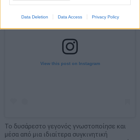
Data Deletion
Data Access
Privacy Policy
View this post on Instagram
Το δυσάρεστο γεγονός γνωστοποίησε και
μέσα από μια ιδιαίτερα συγκινητική