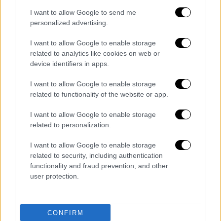
Ολοκληρώνοντας, δεν έκρυψε τη δυσκολία
I want to allow Google to send me
personalized advertising.
του να διαχειριστεί την απώλεια: «Σας ζητώ
συγγνώμη που ήταν λίγο παράξενα,
γιατί
I want to allow Google to enable storage
ξαναλέω είχε μία ταλαιπωρία σχεδόν δύο
related to analytics like cookies on web or
χρόνων, πάρα πολύ δύσκολα, και είμαι από τη
device identifiers in apps.
μία λες “ok, ηρέμησε η ψυχή της”, από την
I want to allow Google to enable storage
άλλη όμως δεν μπορεί το μυαλό σου να το
related to functionality of the website or app.
συλλάβει
. Όχι, δεν είναι μία απώλεια. Είναι η
απώλεια. Είναι η απώλεια. Σας ευχαριστώ
I want to allow Google to enable storage
related to personalization.
πάρα πολύ για τα μηνύματα. Αν μιλήσω λίγο
παραπάνω θα βάλω τα κλάματα. Θα ήθελα να
I want to allow Google to enable storage
της βάλουμε ένα τραγούδι που το αγαπούσε
related to security, including authentication
πάρα πολύ…».
functionality and fraud prevention, and other
user protection.
CONFIRM