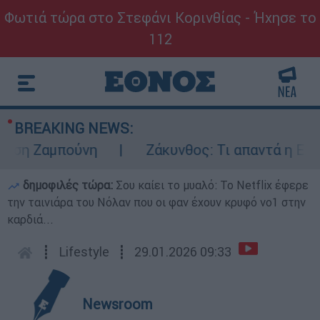
Φωτιά τώρα στο Στεφάνι Κορινθίας - Ήχησε το
112
BREAKING NEWS:
η Ζαμπούνη
Ζάκυνθος: Τι απαντά η ΕΛΑΣ γ
δημοφιλές τώρα:
Σου καίει το μυαλό: Το Netflix έφερε
την ταινιάρα του Νόλαν που οι φαν έχουν κρυφό νο1 στην
καρδιά...
┋
Lifestyle
┋
29.01.2026 09:33
Newsroom