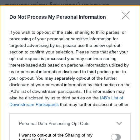
αντιμετωπίσει δεν μπορώ να του το
εξηγήσω
. Είναι αυτή η ροή της ζωής».
Do Not Process My Personal Information
Στη συνέχεια, αναφέρθηκε στη δύσκολη
If you wish to opt-out of the sale, sharing to third parties, or
εμπειρία της ασθένειας και της απώλειας
processing of your personal or sensitive information for
ενός γονέα: «Έτσι πρέπει να γίνεται,
τα
targeted advertising by us, please use the below opt-out
section to confirm your selection. Please note that after your
παιδιά πρέπει να αποχαιρετούν τους γονείς,
opt-out request is processed you may continue seeing
απλά όσο κι αν έτοιμος είσαι, όσο κι αν καμιά
interest-based ads based on personal information utilized by
φορά, γιατί το πιο δύσκολο πράγμα σε αυτή
us or personal information disclosed to third parties prior to
την ιστορία είναι να παρακαλάς να φύγει ο
your opt-out. You may separately opt-out of the further
disclosure of your personal information by third parties on the
άνθρωπος που αγαπάς
. Δηλαδή να
IAB’s list of downstream participants. This information may
ταλαιπωρείται τόσο πολύ που να φτάνεις
also be disclosed by us to third parties on the
IAB’s List of
στο σημείο να λες να ηρεμήσει».
Downstream Participants
that may further disclose it to other
third parties.
Please note that this website/app uses one or more Google
Personal Data Processing Opt Outs
services and may gather and store information including but
not limited to your visit or usage behaviour. You may click to
I want to opt-out of the Sharing of my
personal data.