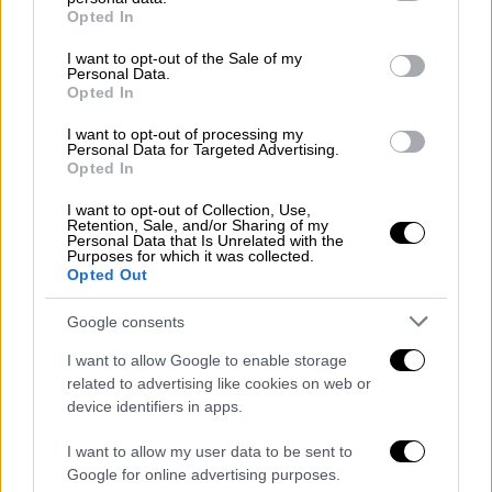
grant or deny consent to Google and its third-party tags to
Opted In
use your data for below specified purposes in below Google
consent section.
I want to opt-out of the Sale of my
Personal Data.
Opted In
I want to opt-out of processing my
Personal Data for Targeted Advertising.
Opted In
Ο παρουσιαστής, με εμφανή συγκίνηση,
I want to opt-out of Collection, Use,
πρόσθεσε: «Αυτό αν δεν το ζήσει κάποιος,
Retention, Sale, and/or Sharing of my
Personal Data that Is Unrelated with the
μακάρι να μην το ζήσει κανένας, πραγματικά
Purposes for which it was collected.
το λέω αυτό. Και επειδή, ξαναλέω, αυτός
Opted Out
είναι ο σωστός κύκλος, τα παιδιά πρέπει να
Google consents
αποχαιρετούν τους γονείς τους και όχι το
ανάποδο.
Απλά θέλω να πω ότι δεν θα
I want to allow Google to enable storage
related to advertising like cookies on web or
μπορέσω, ρε παιδιά, ούτε σήμερα ούτε
device identifiers in apps.
αύριο
. Θα φύγω γιατί θα πάμε στο χωριό να
κάνουμε την επιθυμία της, να ταφεί εκεί, στη
I want to allow my user data to be sent to
Χαλκιδική».
Google for online advertising purposes.