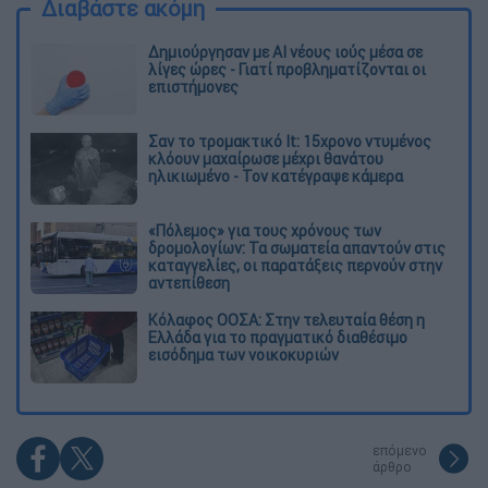
Διαβάστε ακόμη
Δημιούργησαν με AI νέους ιούς μέσα σε
λίγες ώρες - Γιατί προβληματίζονται οι
επιστήμονες
Σαν το τρομακτικό It: 15χρονο ντυμένος
κλόουν μαχαίρωσε μέχρι θανάτου
ηλικιωμένο - Τον κατέγραψε κάμερα
«Πόλεμος» για τους χρόνους των
δρομολογίων: Τα σωματεία απαντούν στις
καταγγελίες, οι παρατάξεις περνούν στην
αντεπίθεση
Κόλαφος ΟΟΣΑ: Στην τελευταία θέση η
Ελλάδα για το πραγματικό διαθέσιμο
εισόδημα των νοικοκυριών
επόμενο
άρθρο