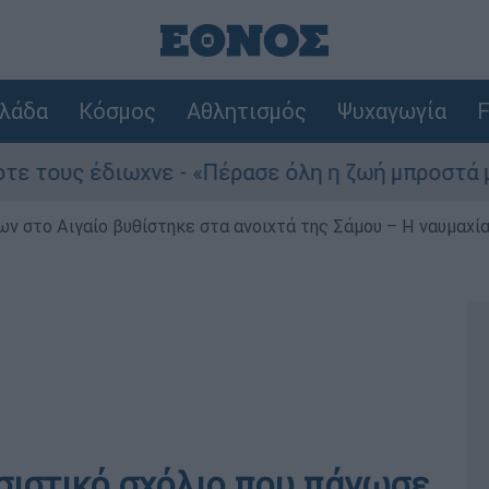
λάδα
Κόσμος
Αθλητισμός
Ψυχαγωγία
F
έδιωχνε - «Πέρασε όλη η ζωή μπροστά μου»
ν στο Αιγαίο βυθίστηκε στα ανοιχτά της Σάμου – Η ναυμαχία 
σιστικό σχόλιο που πάγωσε