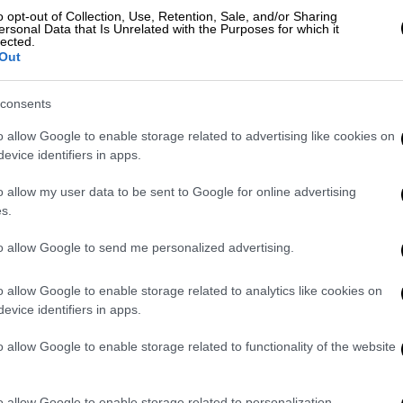
om/NKARRsizQ2
o opt-out of Collection, Use, Retention, Sale, and/or Sharing
ersonal Data that Is Unrelated with the Purposes for which it
2, 2026
lected.
Out
 σχόλια προήλθαν από έναν συμμετέχοντα
α πάθηση του νευρικού συστήματος που
consents
μενες κινήσεις ή ήχους, γνωστούς ως
o allow Google to enable storage related to advertising like cookies on
evice identifiers in apps.
ν έντονη και προσβλητική γλώσσα κατά τη
o allow my user data to be sent to Google for online advertising
άφου BAFTA 2026
. Αυτό προέκυψε από
s.
 με το σύνδρομο Τουρέτ και δεν ήταν
to allow Google to send me personalized advertising.
ιαδήποτε προσβολή προκλήθηκε», δήλωσε ο
ο NBC News.
o allow Google to enable storage related to analytics like cookies on
evice identifiers in apps.
ό σχόλιο φέρεται να φώναξε ο ακτιβιστής
 σύνδρομο Τουρέτ
. Ο Davidson βρισκόταν
o allow Google to enable storage related to functionality of the website
 ταινίας I Swear («Ορκίζομαι»), η οποία
 με σύνδρομο Τουρέτ και επιδιώκει την
o allow Google to enable storage related to personalization.