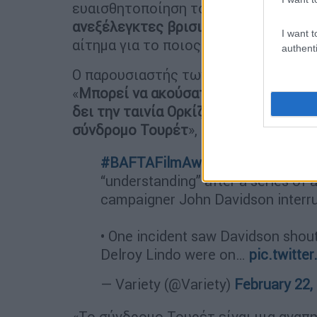
ευαισθητοποίηση του κοινού. Ο τίτλο
ανεξέλεγκτες βρισιές που σχετίζοντ
I want t
αίτημα για το ποιος φώναξε την προ
authenti
Ο παρουσιαστής των BAFTA, Alan Cum
«
Μπορεί να ακούσατε κάποια έντονη
δει την ταινία Ορκίζομαι, θα ξέρετε 
σύνδρομο Τουρέτ
», είπε στο κοινό.
#BAFTAFilmAwards
host Alan Cum
“understanding” after a series of 
campaigner John Davidson interr
• One incident saw Davidson shou
Delroy Lindo were on…
pic.twitt
— Variety (@Variety)
February 22,
«Το σύνδρομο Τουρέτ είναι μια αναπη