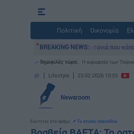
Πολιτική
Οικονομία
Ελ
 τη μεγάλη φωτιά τη γειτονιά που κάποτε τους 
BREAKING NEWS:
δημοφιλές τώρα:
Η κυριαρχία των Τούρκω
┋
Lifestyle
┋
23.02.2026 10:55
Newsroom
Ενότητες στο άρθρο:
📌 Το ατυχές επεισόδιο
Βραβεία BAFTA: Το ρατ