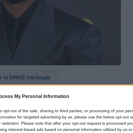
 το ΕΘΝΟΣ στη Google
 (23/02)
για την «έντονη και προσβλητική
ocess My Personal Information
ρκεια των
Βραβείων BAFTA 2026
, όταν
ένας
 σχόλια
προς τους ηθοποιούς Michael B.
to opt-out of the sale, sharing to third parties, or processing of your per
formation for targeted advertising by us, please use the below opt-out s
r selection. Please note that after your opt-out request is processed y
eing interest-based ads based on personal information utilized by us or