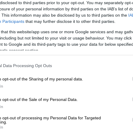
disclosed to third parties prior to your opt-out. You may separately opt-
losure of your personal information by third parties on the IAB’s list of
. This information may also be disclosed by us to third parties on the
IA
ω σε αίμα»: Η Κάουτερ Μπεν Χάνια
Participants
that may further disclose it to other third parties.
μαρτυρόμενη για την κατάσταση στη
 that this website/app uses one or more Google services and may gath
including but not limited to your visit or usage behaviour. You may click 
 to Google and its third-party tags to use your data for below specifi
ogle consent section.
l Data Processing Opt Outs
o opt-out of the Sharing of my personal data.
της ταινίας «Sinners», ανέβηκαν στη σκηνή
In
πρώτο βραβείο της βραδιάς, για τα καλύτερα
οι είναι μαύροι, σταμάτησαν για λίγο όταν
o opt-out of the Sale of my Personal Data.
ικά με το χρώμα του δέρματός τους, πριν
In
to opt-out of processing my Personal Data for Targeted
ing.
o being called n*gger wasn’t on my 2026
In