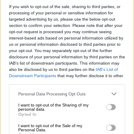
επισήμως την τραγική είδηση, εκδίδοντας
If you wish to opt-out of the sale, sharing to third parties, or
processing of your personal or sensitive information for
ανακοίνωση εκ μέρους της οικογένειας: «Με
targeted advertising by us, please use the below opt-out
βαθιά θλίψη επιβεβαιώνουμε τον θάνατο της
section to confirm your selection. Please note that after your
Κάθριν Χάρτλεϊ Σορτ. Η οικογένεια Σορτ
opt-out request is processed you may continue seeing
είναι συντετριμμένη από αυτή την απώλεια
interest-based ads based on personal information utilized by
us or personal information disclosed to third parties prior to
και ζητά ιδιωτικότητα αυτή τη στιγμή
. Η
your opt-out. You may separately opt-out of the further
Κάθριν ήταν αγαπητή σε όλους και θα τη
disclosure of your personal information by third parties on the
θυμούνται για το φως και τη χαρά που έφερε
IAB’s list of downstream participants. This information may
στον κόσμο».
also be disclosed by us to third parties on the
IAB’s List of
Downstream Participants
that may further disclose it to other
Η Κάθριν
ήταν το μεγαλύτερο από τα τρία
third parties.
υιοθετημένα παιδιά του Μάρτιν Σορτ και της
Please note that this website/app uses one or more Google
Personal Data Processing Opt Outs
εκλιπούσας συζύγου του, Νάνσι Ντόλμαν.
Το
services and may gather and store information including but
ζευγάρι είχε αποκτήσει ακόμη δύο γιους, τον
not limited to your visit or usage behaviour. You may click to
I want to opt-out of the Sharing of my
personal data.
grant or deny consent to Google and its third-party tags to
Όλιβερ Πάτρικ Σορτ και τον Χένρι Χέιτερ
Opted In
use your data for below specified purposes in below Google
Σορτ.
consent section.
I want to opt-out of the Sale of my
Personal Data.
Παρά το γεγονός ότι ο Μάρτιν Σορτ