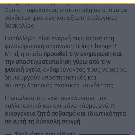
πρόγραμμα διπλής διάγνωσης του Camden
Center, παρέχοντας υποστήριξη σε άτομα με
σύνθετες ψυχικές και εξαρτησιολογικές
δυσκολίες.
Παράλληλα, είχε ενεργή συμμετοχή στη
φιλανθρωπική οργάνωση Bring Change 2
Mind, η οποία
προωθεί την ενημέρωση και
την αποστιγματοποίηση γύρω από την
ψυχική υγεία
, ενθαρρύνοντας τους νέους να
δημιουργούν υποστηρικτικές και
συμπεριληπτικές σχολικές κοινότητες.
Η απώλειά της έχει συγκλονίσει τον
καλλιτεχνικό και όχι μόνο κόσμο, ενώ
η
οικογένεια ζητά σεβασμό και ιδιωτικότητα
σε αυτή τη δύσκολη στιγμή
.