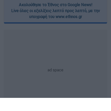
Ακολούθησε το Έθνος στο Google News!
Live όλες οι εξελίξεις λεπτό προς λεπτό, με την
υπογραφή του www.ethnos.gr