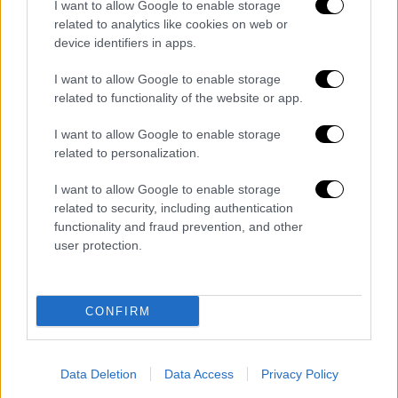
I want to allow Google to enable storage
pic.twitter.com/254fUDrklR
related to analytics like cookies on web or
device identifiers in apps.
— TMZ (@TMZ)
February 24, 2026
I want to allow Google to enable storage
Η Κάθριν Σορτ
είχε αφιερωθεί
related to functionality of the website or app.
επαγγελματικά στον τομέα της ψυχικής
υγείας
. Το 2006 αποφοίτησε από το
I want to allow Google to enable storage
related to personalization.
Πανεπιστήμιο της Νέας Υόρκης με σπουδές
στην Ψυχολογία και στις Σπουδές Φύλου και
I want to allow Google to enable storage
Σεξουαλικότητας, ενώ το 2010 απέκτησε
related to security, including authentication
μεταπτυχιακό τίτλο στην Κοινωνική Εργασία
functionality and fraud prevention, and other
user protection.
από το Πανεπιστήμιο της Νότιας
Καλιφόρνιας.
Στην επαγγελματική της διαδρομή
CONFIRM
περιλαμβάνεται τετραετής θητεία στο
Νοσοκομείο Resnick Νευροψυχιατρικής του
Data Deletion
Data Access
Privacy Policy
UCLA
, ενώ στη συνέχεια συνεργάστηκε με το