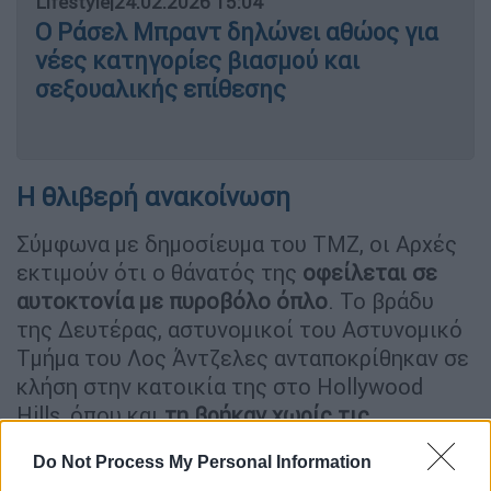
Lifestyle
|
24.02.2026 15:04
Ο Ράσελ Μπραντ δηλώνει αθώος για
νέες κατηγορίες βιασμού και
σεξουαλικής επίθεσης
Η θλιβερή ανακοίνωση
Σύμφωνα με δημοσίευμα του TMZ, οι Αρχές
εκτιμούν ότι ο θάνατός της
οφείλεται σε
αυτοκτονία με πυροβόλο όπλο
. Το βράδυ
της Δευτέρας, αστυνομικοί του Αστυνομικό
Τμήμα του Λος Άντζελες ανταποκρίθηκαν σε
κλήση στην κατοικία της στο Hollywood
Hills, όπου και
τη βρήκαν χωρίς τις
αισθήσεις της
.
Do Not Process My Personal Information
Εκπρόσωπος του
ηθοποιού
επιβεβαίωσε