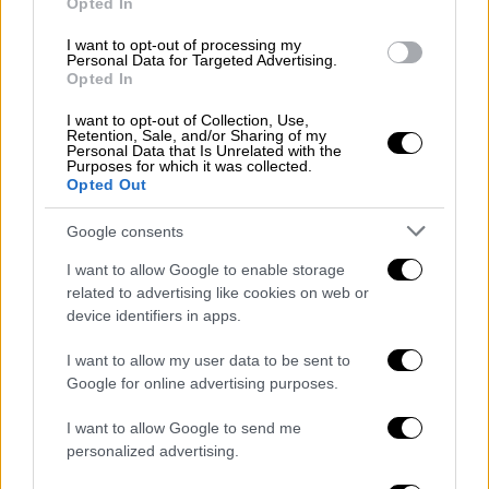
Opted In
κρατούσε διακριτική στάση σε ό,τι αφορά
I want to opt-out of processing my
την προσωπική ζωή της οικογένειάς του, η
Personal Data for Targeted Advertising.
κόρη του είχε δώσει το «παρών» σε
Opted In
ορισμένες δημόσιες εκδηλώσεις στο
I want to opt-out of Collection, Use,
πλευρό του
. Μεταξύ άλλων, είχε εμφανιστεί
Retention, Sale, and/or Sharing of my
Personal Data that Is Unrelated with the
στο afterparty της θεατρικής παράστασης
Purposes for which it was collected.
Opted Out
«The Producers» το 2003, στη φιλανθρωπική
εκδήλωση «Hulaween» του New York
Google consents
Restoration Project που ίδρυσε η Μπέτι
I want to allow Google to enable storage
Μίντλερ, καθώς και στο καθιερωμένο πάρτι
related to advertising like cookies on web or
του Vanity Fair για τα Όσκαρ το 2011.
device identifiers in apps.
🕊️ Martin Short's daughter Katherine
I want to allow my user data to be sent to
Google for online advertising purposes.
has died by s*icide.
I want to allow Google to send me
What we know:
personalized advertising.
https://t.co/01NyxQw4z9