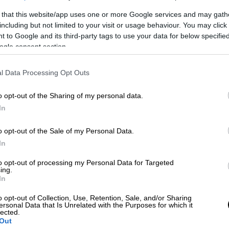
 that this website/app uses one or more Google services and may gath
including but not limited to your visit or usage behaviour. You may click 
 to Google and its third-party tags to use your data for below specifi
ogle consent section.
ρους ο Σάια Λαμπέφ μετά τη σύλληψη
l Data Processing Opt Outs
o opt-out of the Sharing of my personal data.
In
ώνει
o opt-out of the Sale of my Personal Data.
In
περιοδικό People, όταν ο 24χρονος
ς νέας ταινίας της μητέρας του, Couture,
to opt-out of processing my Personal Data for Targeted
ing.
lie-Pitt
.
In
οθέτη στο δραματικό φιλμ, που έκανε
o opt-out of Collection, Use, Retention, Sale, and/or Sharing
ersonal Data that Is Unrelated with the Purposes for which it
γαλλικούς κινηματογράφους
. Αντίθετα, στην
lected.
Out
ωσε τη Μαρία Κάλλας, ο Μάντοξ είχε