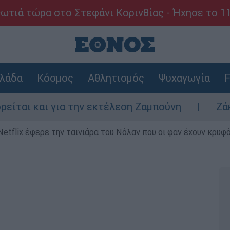
ωτιά τώρα στο Στεφάνι Κορινθίας - Ήχησε το 1
λάδα
Κόσμος
Αθλητισμός
Ψυχαγωγία
F
 για την εκτέλεση Ζαμπούνη
Ζάκυνθος: Τι
Netflix έφερε την ταινιάρα του Νόλαν που οι φαν έχουν κρυφό