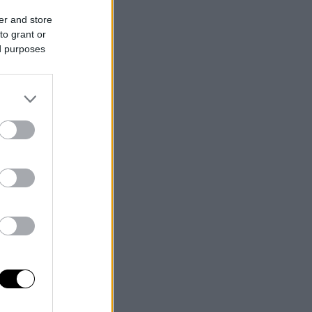
er and store
to grant or
ed purposes