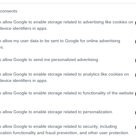
ιατηρώντας τότε και το επώνυμο Πιτ.
consents
της απόφασης της Σάιλο Τζολί, η οποία το
o allow Google to enable storage related to advertising like cookies on
, προχώρησε νομικά στην αλλαγή του
evice identifiers in apps.
Pitt σε Shiloh Jolie
. Σύμφωνα με τον
o allow my user data to be sent to Google for online advertising
άρτητη και σημαντική», λαμβάνοντας χώρα
s.
to allow Google to send me personalized advertising.
Maddox drops his Pitt name from movie
Dhg
pic.twitter.com/0Jn0ZbotV3
o allow Google to enable storage related to analytics like cookies on
evice identifiers in apps.
6
o allow Google to enable storage related to functionality of the website
νέφερε πως η σχέση του Μπραντ Πιτ με τα
νη, κάνοντας λόγο για «ουσιαστικά
o allow Google to enable storage related to personalization.
 με τα μικρότερα παιδιά είναι περιορισμένη
.
o allow Google to enable storage related to security, including
cation functionality and fraud prevention, and other user protection.
ά τη διάρκεια δημόσιας εμφάνισής της ως