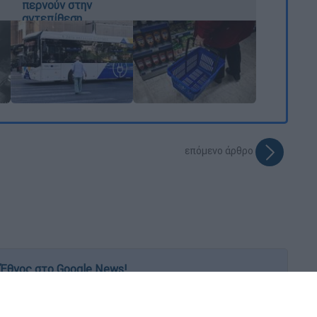
περνούν στην
αντεπίθεση
επόμενο άρθρο
Έθνος στο Google News!
 λεπτό, με την υπογραφή του www.ethnos.gr