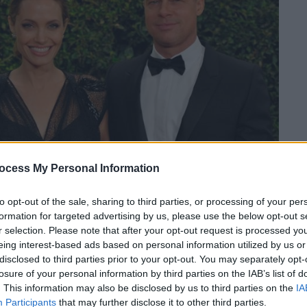
ocess My Personal Information
to opt-out of the sale, sharing to third parties, or processing of your per
formation for targeted advertising by us, please use the below opt-out s
 το ΕΘΝΟΣ στη Google
r selection. Please note that after your opt-out request is processed y
eing interest-based ads based on personal information utilized by us or
disclosed to third parties prior to your opt-out. You may separately opt-
φανίζεται πλέον ο Μάντοξ Τζολί, γιος της
losure of your personal information by third parties on the IAB’s list of
 του
Μπραντ Πιτ
(Brad Pitt),
οκτώ μήνες μετά
. This information may also be disclosed by us to third parties on the
IA
 του, Σάιλο
.
Participants
that may further disclose it to other third parties.