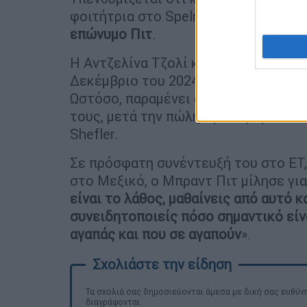
φοιτήτρια στο Spelman College,
είχε
επώνυμο Πιτ
.
Η Αντζελίνα Τζολί και ο Μπραντ Πιτ
Δεκέμβριο του 2024,
κλείνοντας ένα
Ωστόσο, παραμένει ανοιχτό το ζήτημα
τους, μετά την πώληση του μεριδίου 
Shefler.
Σε πρόσφατη συνέντευξή του στο ET,
στο Μεξικό, ο Μπραντ Πιτ μίλησε για
είναι το λάθος, μαθαίνεις από αυτό κ
συνειδητοποιείς πόσο σημαντικό είν
αγαπάς και που σε αγαπούν
».
Τα σχολιά σας δημοσιεύονται άμεσα με δική σας ευθύνη
διαγράφονται