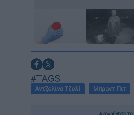
#TAGS
Αντζελίνα Τζολί
Μπραντ Πιτ
Ακολούθησε το 
Live όλες οι εξελίξεις λεπτό προς