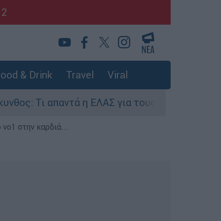
12
ood & Drink
Travel
Viral
 απαντά η ΕΛΑΣ για τους 8 βιασμούς τουριστριώ
 νο1 στην καρδιά...