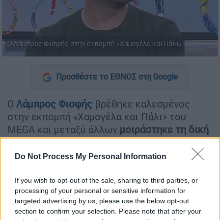
Ο Λάμπρος Φισφής στην εκπομπή «Χαμογέλα και Πάλι»
Προσθέστε το ΕΘΝΟΣ στη Google
Ο
Λάμπρος Φισφής
βρέθηκε καλεσμένος
στην εκπομπή «Χαμογέλα και Πάλι» του
MEGA και μεταξύ άλλων
μοιράστηκε τη δική
του άποψη για τα όρια της σάτιρας
.
Do Not Process My Personal Information
ΔΙΑΒΑΣΤΕ ΕΠΙΣΗΣ
If you wish to opt-out of the sale, sharing to third parties, or
processing of your personal or sensitive information for
Lifestyle
|
08.03.2026 08:41
targeted advertising by us, please use the below opt-out
Βασίλης Τερλέγκας: «Μια φορά
section to confirm your selection. Please note that after your
έπαθα γάγγλιο, μια πάθηση του