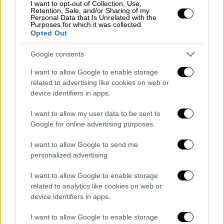
I want to opt-out of Collection, Use,
οποίο γέλασε κάποιο άλλο κοινό
. Νομίζω
Retention, Sale, and/or Sharing of my
Personal Data that Is Unrelated with the
ότι καλό είναι ο κόσμος να βλέπει τους
Purposes for which it was collected.
Opted Out
ανθρώπους που ταυτίζεται με το χιούμορ
τους», δήλωσε χαρακτηριστικά.
Google consents
I want to allow Google to enable storage
related to advertising like cookies on web or
device identifiers in apps.
I want to allow my user data to be sent to
Google for online advertising purposes.
I want to allow Google to send me
personalized advertising.
I want to allow Google to enable storage
related to analytics like cookies on web or
Παράλληλα, τόνισε ότι ο κωμικός δεν έχει
device identifiers in apps.
ως σκοπό του να προσβάλλει το κοινό: «
Ο
I want to allow Google to enable storage
κωμικός δεν έχει πρόθεση να σε