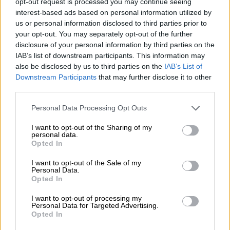
opt-out request is processed you may continue seeing
χεριού, από τα πολλά αυτόγραφα»
interest-based ads based on personal information utilized by
us or personal information disclosed to third parties prior to
your opt-out. You may separately opt-out of the further
disclosure of your personal information by third parties on the
IAB’s list of downstream participants. This information may
«Ο κόσμος είναι αρκετά έξυπνος»
also be disclosed by us to third parties on the
IAB’s List of
Downstream Participants
that may further disclose it to other
Ο γνωστός
stand-up comedian
τόνισε ότι τα
third parties.
όρια της σάτιρας
δεν είναι προκαθορισμένα,
Please note that this website/app uses one or more Google
Personal Data Processing Opt Outs
αλλά διαμορφώνονται από την
services and may gather and store information including but
αλληλεπίδραση μεταξύ κωμικού και κοινού
.
not limited to your visit or usage behaviour. You may click to
I want to opt-out of the Sharing of my
personal data.
grant or deny consent to Google and its third-party tags to
Opted In
«Δεν έχει όρια η σάτιρα. Τα βάζει ο κωμικός
use your data for below specified purposes in below Google
κάθε φορά τα όρια, σε συνάρτηση όμως και
consent section.
I want to opt-out of the Sale of my
Personal Data.
με το κοινό. Είναι μία αμοιβαία σχέση
Opted In
ανάμεσα στον κωμικό και το κοινό.
Μπορεί
εσύ να πεις ότι αυτό είναι αστείο και το
I want to opt-out of processing my
Personal Data for Targeted Advertising.
κοινό να σου πει ότι δεν είναι. Ένα άλλο
Opted In
κοινό μπορεί να μη γελάσει με αστείο με το