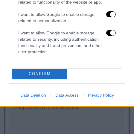
related to functionality of the website or app.
προσβάλλει, να προσβάλλει το κοινό
. Το
κοινό αυτό νομίζω το ξέρει. Ο κόσμος είναι
I want to allow Google to enable storage
αρκετά έξυπνος, καταλαβαίνει την πρόθεση
related to personalization.
του κωμικού. Η πρόθεση των ανθρώπων που
I want to allow Google to enable storage
κάνουν κωμωδία είναι να έρθει το κοινό σε
related to security, including authentication
αυτούς και να γελάσει».
functionality and fraud prevention, and other
user protection.
Τα σχολιά σας δημοσιεύονται άμεσα με δική σας ευθύνη. Το
CONFIRM
ΕΘΝΟΣ θα παρεμβαίνει και τα προσβλητικά σχόλια θα
διαγράφονται
Data Deletion
Data Access
Privacy Policy