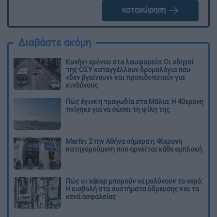
καταχώρηση
Διαβάστε ακόμη
Κυνήγι χρόνου στα λεωφορεία: Οι οδηγοί
της ΟΣΥ καταγγέλλουν δρομολόγια που
«δεν βγαίνουν» και προειδοποιούν για
κινδύνους
Πώς έγινε η τραγωδία στα Μάλια: Η 40χρονη
πνίγηκε για να σώσει τη φίλη της
Marfin: Στην Αθήνα σήμερα η 46χρονη
κατηγορούμενη που αρνείται κάθε εμπλοκή
Πώς οι χάκερ μπορούν να μολύνουν το νερό:
Η εισβολή στα συστήματα ύδρευσης και τα
κενά ασφαλείας