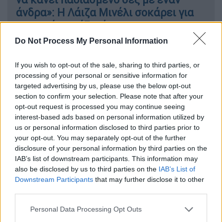
άνδρα»: Η Λάιζα Μινέλι σοκάρει για
τον πρώην σύζυγό της
Do Not Process My Personal Information
If you wish to opt-out of the sale, sharing to third parties, or
Το χιουμοριστικό βίντεο
processing of your personal or sensitive information for
targeted advertising by us, please use the below opt-out
Ο δημοφιλής
τραγουδιστής
ήταν καλεσμένος
section to confirm your selection. Please note that after your
στο τελευταίο επεισόδιο της εκπομπής και,
opt-out request is processed you may continue seeing
interest-based ads based on personal information utilized by
στο πλαίσιο του μονολόγου του,
αναφέρθηκε
us or personal information disclosed to third parties prior to
στις κατηγορίες που έχει δεχτεί κατά
your opt-out. You may separately opt-out of the further
καιρούς ότι αφήνει υπαινιγμούς πως είναι
disclosure of your personal information by third parties on the
queer για λόγους δημοσιότητας
- κάτι που
IAB’s list of downstream participants. This information may
also be disclosed by us to third parties on the
IAB’s List of
συχνά περιγράφεται ως «queerbaiting».
Downstream Participants
that may further disclose it to other
third parties.
Μιλώντας με σαρκαστικό τόνο, ο
Στάιλςσχολίασε: «Τότε ο κόσμος έδινε
Please note that this website/app uses one or more Google
Personal Data Processing Opt Outs
πολλή σημασία στα ρούχα που φορούσα και
services and may gather and store information including but