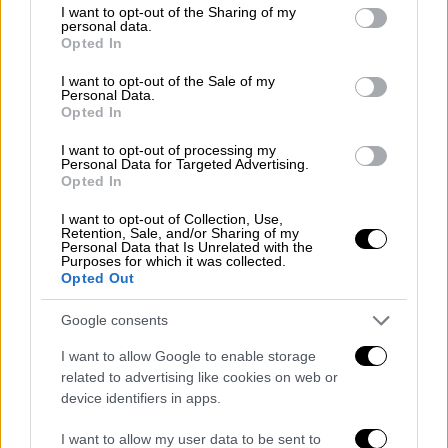
not limited to your visit or usage behaviour. You may click to
I want to opt-out of the Sharing of my
κάποιοι με κατηγόρησαν για κάτι που
personal data.
grant or deny consent to Google and its third-party tags to
λέγεται "queerbaiting".
Αλλά σας πέρασε
Opted In
use your data for below specified purposes in below Google
ποτέ από το μυαλό ότι ίσως δεν ξέρετε τα
consent section.
I want to opt-out of the Sale of my
πάντα για μένα, μπαμπά;
».
Personal Data.
Opted In
I want to opt-out of processing my
Personal Data for Targeted Advertising.
Opted In
I want to opt-out of Collection, Use,
Retention, Sale, and/or Sharing of my
Personal Data that Is Unrelated with the
video
Purposes for which it was collected.
Opted Out
Google consents
I want to allow Google to enable storage
related to advertising like cookies on web or
Αμέσως μετά, ο τραγουδιστής
πλησίασε τον
device identifiers in apps.
ηθοποιό του καστ της εκπομπής Ben
I want to allow my user data to be sent to
Marshall και τον φίλησε στο στόμα μπροστά