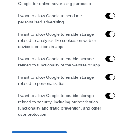
Google for online advertising purposes.
στο κοινό
. Στη συνέχεια γύρισε προς την
κάμερα και σχολίασε με νόημα: «Τώρα αυτό
I want to allow Google to send me
είναι queerbaiting», κλείνοντας το μάτι στο
personalized advertising.
κοινό και προκαλώντας γέλια στο στούντιο.
I want to allow Google to enable storage
related to analytics like cookies on web or
Την ίδια περίοδο, ο Στάιλς
φαίνεται να
device identifiers in apps.
διανύει μια σταθερή περίοδο και στην
προσωπική του ζωή
. Σύμφωνα με
I want to allow Google to enable storage
δημοσιεύματα διεθνών μέσων, βρίσκεται σε
related to functionality of the website or app.
σχέση με την ηθοποιό Ζόι Κράβιτζ (Zoe
I want to allow Google to enable storage
Kravitz), με πηγές να αναφέρουν ότι η σχέση
related to personalization.
τους εξελίσσεται ιδιαίτερα θετικά.
I want to allow Google to enable storage
Όπως είχε μεταδώσει το People τον
related to security, including authentication
περασμένο Δεκέμβριο,
ο τραγουδιστής
functionality and fraud prevention, and other
user protection.
περνά μεγάλα διαστήματα στη Ρώμη, όπου
τον έχει επισκεφθεί αρκετές φορές η
Κράβιτζαπό τα τέλη του καλοκαιριού
.