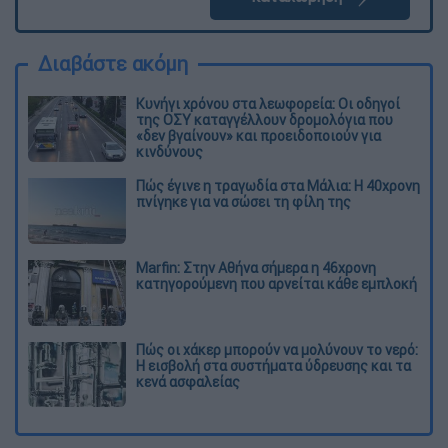
Διαβάστε ακόμη
Κυνήγι χρόνου στα λεωφορεία: Οι οδηγοί
της ΟΣΥ καταγγέλλουν δρομολόγια που
«δεν βγαίνουν» και προειδοποιούν για
κινδύνους
Πώς έγινε η τραγωδία στα Μάλια: Η 40χρονη
πνίγηκε για να σώσει τη φίλη της
Marfin: Στην Αθήνα σήμερα η 46χρονη
κατηγορούμενη που αρνείται κάθε εμπλοκή
Πώς οι χάκερ μπορούν να μολύνουν το νερό:
Η εισβολή στα συστήματα ύδρευσης και τα
κενά ασφαλείας