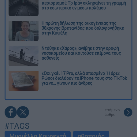
περιορισμοί: Το Ιράν σκληραίνει τη γραμμή
στο εσωτερικό εν μέσω πολέμου
Η πρώτη δήλωση της οικογένειας της
38χρονης Βρετανίδας που δολοφονήθηκε
στην Κυψέλη
Ντύθηκε «Χάρος», ανέβηκε στην οροφή
νοσοκομείου και κοιτούσε επίμονα τους
ασθενείς
«Όχι γκέι 17 Pro, αλλά σπασμένο 11άρι»:
Ρώσοι διαλύουν τα iPhone τους στο TikTok
για να... γίνουν πιο άνδρες
επόμενο
άρθρο
#TAGS
Μυριέλλα Κουρεντή
ηθοποιός