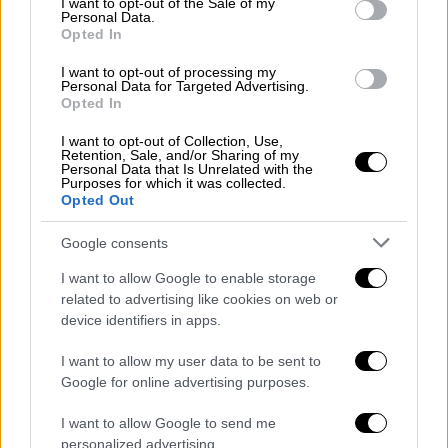
I want to opt-out of the Sale of my
Personal Data.
Opted In
Μυριέλλα Κουρεντή
I want to opt-out of processing my
Personal Data for Targeted Advertising.
Opted In
Σε ανάρτησή της στο TikTok, αναφέρεται
στον ρόλο που έπαιξε στη ζωή της ο
I want to opt-out of Collection, Use,
Retention, Sale, and/or Sharing of my
γέροντας Νήφων, τονίζοντας πως τη
Personal Data that Is Unrelated with the
βοήθησε να επιστρέψει «στο μονοπάτι του
Purposes for which it was collected.
Opted Out
Θεού». Όπως σημειώνει
χαρακτηριστικά: «
Μεγάλωσα ζώντας για το
Google consents
χειροκρότημα των άλλων, παγιδευμένη σε
I want to allow Google to enable storage
έναν κύκλο του να ταιριάζω και να αναζητώ
related to advertising like cookies on web or
επιβεβαίωση. Όμως τότε ο Ιησούς
device identifiers in apps.
αποκαλύφθηκε σε μένα
. Έσπασε τις
I want to allow my user data to be sent to
αλυσίδες της ανάγκης να ευχαριστώ τους
Google for online advertising purposes.
άλλους και αντικατέστησε το βάρος του
κόσμου με τη δική Του τέλεια ειρήνη.
I want to allow Google to send me
Σταμάτησα να ψάχνω την αξία μου στα likes
personalized advertising.