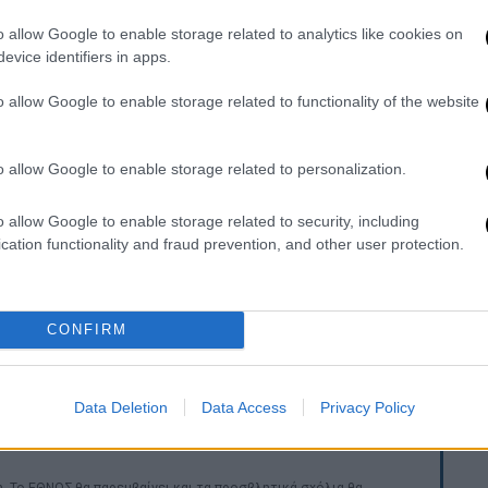
τζελες και η Λέμελ στη Νέα Υόρκη –
θεται.
o allow Google to enable storage related to analytics like cookies on
evice identifiers in apps.
l, 28, have been 'quietly dating for
o allow Google to enable storage related to functionality of the website
Perry
https://t.co/FqNxZxKGDb
lCeleb)
March 24, 2026
o allow Google to enable storage related to personalization.
εμφανίστηκαν τον προηγούμενο μήνα,
όταν
o allow Google to enable storage related to security, including
από το Super Bowl στη Σάντα Κλάρα της
cation functionality and fraud prevention, and other user protection.
κτησαν μαζί μια κόρη, τη Ντέιζι, η οποία
CONFIRM
λογία και έχει συνεργαστεί με μεγάλα
ine και η YSL Beauty
, ενώ η καριέρα της στο
εντρο της μόδας και της διεθνούς showbiz.
Data Deletion
Data Access
Privacy Policy
. Το ΕΘΝΟΣ θα παρεμβαίνει και τα προσβλητικά σχόλια θα