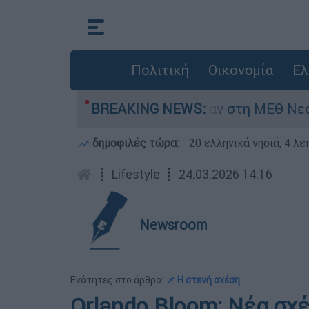
Πολιτική
Οικονομία
Ελ
ος 8 ημερών - Νοσηλευόταν στη ΜΕΘ Νεογνών
BREAKING NEWS:
δημοφιλές τώρα:
20 ελληνικά νησιά, 4 λ
┋
Lifestyle
┋
24.03.2026 14:16
Newsroom
Ενότητες στο άρθρο:
📌 Η στενή σχέση
Orlando Bloom: Νέα σχέ