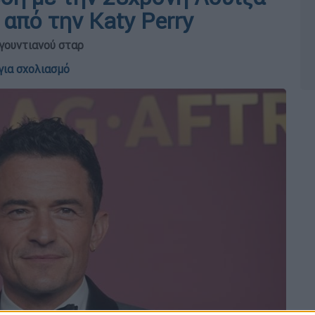
από την Katy Perry
γουντιανού σταρ
για σχολιασμό