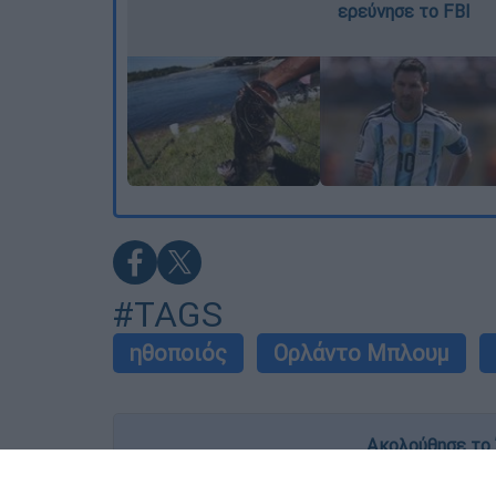
ερεύνησε το FBI
#TAGS
ηθοποιός
Ορλάντο Μπλουμ
Ακολούθησε το 
Live όλες οι εξελίξεις λεπτό προς