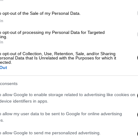
ποιός του «Superman» και του «Lenny»,
o opt-out of the Sale of my Personal Data.
In
to opt-out of processing my Personal Data for Targeted
ing.
In
o opt-out of Collection, Use, Retention, Sale, and/or Sharing
ήδη γνωρίσει την οικογένεια της συντρόφου
ersonal Data that Is Unrelated with the Purposes for which it
lected.
ερή σχέση.
Out
σης,
οι δύο τους ξεκίνησαν να
consents
ονιά, διατηρώντας χαμηλό προφίλ
.
 ταξίδι στην Ελβετία, διαμένοντας σε
o allow Google to enable storage related to advertising like cookies on
evice identifiers in apps.
ρνώντας το Σαββατοκύριακο στο πεντάστερο
o allow my user data to be sent to Google for online advertising
s.
ουίζα βγαίνουν διακριτικά εδώ και
μικρή, δεμένη οικογένεια
». Παρά την
to allow Google to send me personalized advertising.