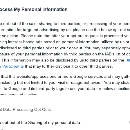
ocess My Personal Information
to opt-out of the sale, sharing to third parties, or processing of your per
formation for targeted advertising by us, please use the below opt-out s
r selection. Please note that after your opt-out request is processed y
eing interest-based ads based on personal information utilized by us or
disclosed to third parties prior to your opt-out. You may separately opt-
losure of your personal information by third parties on the IAB’s list of
. This information may also be disclosed by us to third parties on the
IA
 το ΕΘΝΟΣ στη Google
Participants
that may further disclose it to other third parties.
 that this website/app uses one or more Google services and may gath
αίνεται να έχει ξεκινήσει μια νέα σχέση με
including but not limited to your visit or usage behaviour. You may click 
μετά τον χωρισμό του από την
Κέιτι Πέρι
 to Google and its third-party tags to use your data for below specifi
ogle consent section.
l Data Processing Opt Outs
o opt-out of the Sharing of my personal data.
In