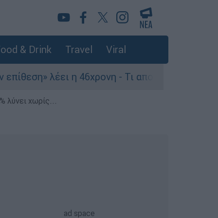
ood & Drink
Travel
Viral
ση» λέει η 46χρονη - Τι αποκάλυψε στους αστυνο
% λύνει χωρίς...