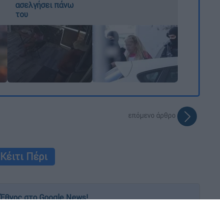
ασελγήσει πάνω
του
επόμενο άρθρο
Κέιτι Πέρι
Έθνος στο Google News!
 λεπτό, με την υπογραφή του www.ethnos.gr