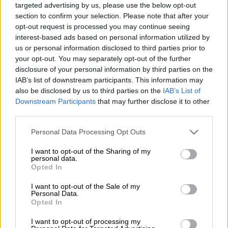
targeted advertising by us, please use the below opt-out
το
ChatGPT
αν το έκανα καλά στα ελληνικά
section to confirm your selection. Please note that after your
και μου είπε ότι το έκανα τέλεια. Μετά
opt-out request is processed you may continue seeing
τραγούδησα στο ChatGPT σε ψεύτικα
interest-based ads based on personal information utilized by
us or personal information disclosed to third parties prior to
ελληνικά και είπε και πάλι ότι τα πήγα πολύ
your opt-out. You may separately opt-out of the further
καλά» είπε.
disclosure of your personal information by third parties on the
IAB’s list of downstream participants. This information may
Κατά τη διάρκεια της προετοιμασίας του,
also be disclosed by us to third parties on the
IAB’s List of
είχε παρακολουθήσει και την κηδεία του
Downstream Participants
that may further disclose it to other
Έλληνα καλλιτέχνη, γεγονός που –όπως
third parties.
είπε– τον φόρτισε συναισθηματικά. «Είδα
Please note that this website/app uses one or more Google
Personal Data Processing Opt Outs
τους μουσικούς να παίζουν μπροστά από την
services and may gather and store information including but
εκκλησία και φορτίστηκα πολύ
not limited to your visit or usage behaviour. You may click to
I want to opt-out of the Sharing of my
personal data.
grant or deny consent to Google and its third-party tags to
συναισθηματικά βλέποντάς το στο ίντερνετ»
Opted In
use your data for below specified purposes in below Google
πρόσθεσε. Όταν ανέβηκε στη σκηνή και
consent section.
I want to opt-out of the Sale of my
ξεκίνησε να τραγουδά το «
Φαινόμενο
», δεν
Personal Data.
κατάφερε να συγκρατήσει τα δάκρυά του.
Opted In
I want to opt-out of processing my
«Ένας θρύλος»