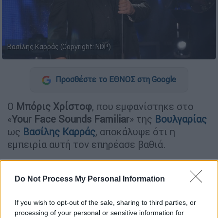
Βασίλης Καρράς (Copyright: NDP)
Προσθέστε το ΕΘΝΟΣ στη Google
Ο
Μπόρις Χρίστοφ
, που εμφανίστηκε στο
«
Your Face Sounds Familiar
» της
Βουλγαρίας
ως
Βασίλης Καρράς
, αποκάλυψε ότι η
εμπειρία αυτή τον επηρέασε βαθιά.
«Ηταν κάτι ξεχωριστό, γιατί είναι πολύ
διαφορετικό από το στυλ μουσικής που
Do Not Process My Personal Information
ερμηνεύω. Είμαι ποπ - ροκ τραγουδιστής και
δεν έχω ξαναπεί λαϊκό τραγούδι. Δοκίμασα
If you wish to opt-out of the sale, sharing to third parties, or
processing of your personal or sensitive information for
μπροστά στον καθρέφτη τη φωνή. Ρώτησα