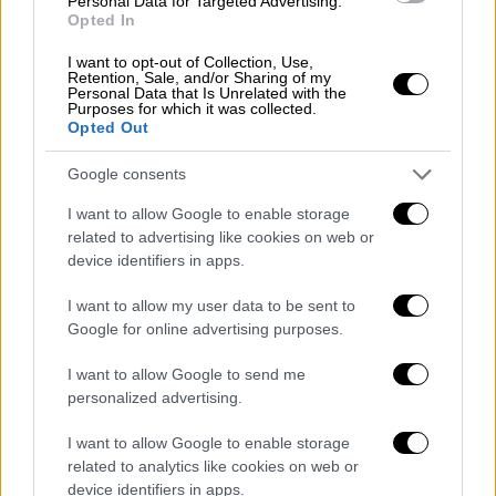
Personal Data for Targeted Advertising.
Opted In
Ο ίδιος χαρακτήρισε τον Βασίλης Καρράς
I want to opt-out of Collection, Use,
θρύλο της μουσικής και τόνισε πως
Retention, Sale, and/or Sharing of my
Personal Data that Is Unrelated with the
προσέγγισε τον ρόλο με σεβασμό και
Purposes for which it was collected.
ευθύνη. Η μεταμόρφωσή του στο σόου, σε
Opted Out
συνδυασμό με την ερμηνεία του, αποτέλεσε
Google consents
για τον ίδιο μια ιδιαίτερη στιγμή τιμής προς
έναν καλλιτέχνη που άφησε ισχυρό
I want to allow Google to enable storage
related to advertising like cookies on web or
αποτύπωμα.
device identifiers in apps.
I want to allow my user data to be sent to
Google for online advertising purposes.
I want to allow Google to send me
personalized advertising.
I want to allow Google to enable storage
related to analytics like cookies on web or
device identifiers in apps.