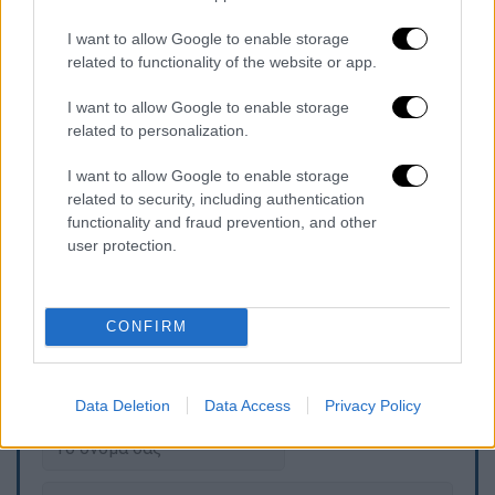
I want to allow Google to enable storage
related to functionality of the website or app.
«Είναι θρύλος και δεν ήθελα να φαίνεται σαν
να κοροϊδεύω το πρόσωπο. Ξέρω ότι το
I want to allow Google to enable storage
πρόγραμμα είναι για να περάσει καλά ο
related to personalization.
κόσμος αλλά ταυτόχρονα ήθελα να είμαι
I want to allow Google to enable storage
σοβαρός. Ήθελα να το κάνω με σεβασμό και
related to security, including authentication
θα είμαι πολύ χαρούμενος εάν οι Έλληνες
functionality and fraud prevention, and other
δουν αυτό το συναίσθημα. Έκανα ό,τι
user protection.
καλύτερο μπορούσα».
CONFIRM
Τα σχολιά σας δημοσιεύονται άμεσα με δική σας ευθύνη. Το
ΕΘΝΟΣ θα παρεμβαίνει και τα προσβλητικά σχόλια θα
διαγράφονται
Data Deletion
Data Access
Privacy Policy