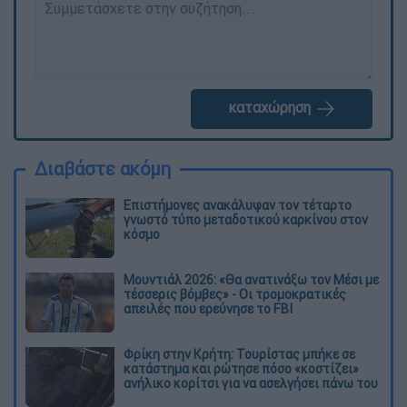
καταχώρηση
Διαβάστε ακόμη
Επιστήμονες ανακάλυψαν τον τέταρτο
γνωστό τύπο μεταδοτικού καρκίνου στον
κόσμο
Μουντιάλ 2026: «Θα ανατινάξω τον Μέσι με
τέσσερις βόμβες» - Οι τρομοκρατικές
απειλές που ερεύνησε το FBI
Φρίκη στην Κρήτη: Τουρίστας μπήκε σε
κατάστημα και ρώτησε πόσο «κοστίζει»
ανήλικο κορίτσι για να ασελγήσει πάνω του