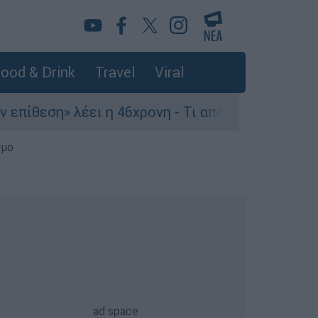
ood & Drink
Travel
Viral
 λέει η 46χρονη - Τι αποκάλυψε στους αστυνομικ
σμο