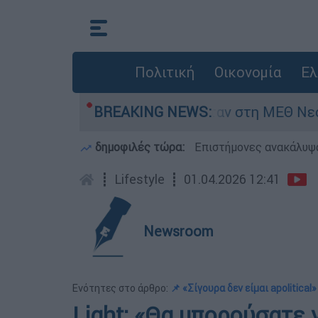
Πολιτική
Οικονομία
Ελ
8 ημερών - Νοσηλευόταν στη ΜΕΘ Νεογνών
BREAKING NEWS:
δημοφιλές τώρα:
Επιστήμονες ανακάλυψα
┋
Lifestyle
┋
01.04.2026 12:41
Newsroom
Ενότητες στο άρθρο:
📌 «Σίγουρα δεν είμαι apolitical»
Light: «Θα μπορούσατε 