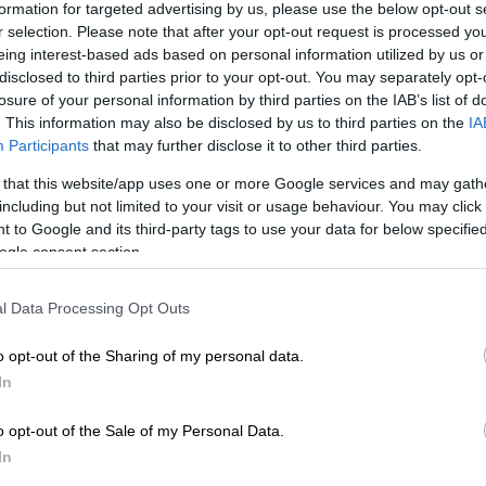
formation for targeted advertising by us, please use the below opt-out s
r selection. Please note that after your opt-out request is processed y
λία για την υπόθεση revenge porn της
eing interest-based ads based on personal information utilized by us or
άματα στο δικαστήριο
disclosed to third parties prior to your opt-out. You may separately opt-
losure of your personal information by third parties on the IAB’s list of
. This information may also be disclosed by us to third parties on the
IA
Participants
that may further disclose it to other third parties.
l»
 that this website/app uses one or more Google services and may gath
including but not limited to your visit or usage behaviour. You may click 
χάσμα μεταξύ τους είναι «αγεφύρωτο» και
 to Google and its third-party tags to use your data for below specifi
ogle consent section.
πεκταθεί περισσότερο στο θέμα. «
Δεν
είναι αγεφύρωτο το χάσμα. Δεν ξέρω ρε
l Data Processing Opt Outs
ούμε έξω
. Και ας πω την αλήθεια, δεν θέλω
ίπε χαρακτηριστικά, προσθέτοντας πως η
o opt-out of the Sharing of my personal data.
κουράζει.
In
ειακή του ζωή, τονίζοντας την πρόθεσή του
o opt-out of the Sale of my Personal Data.
 έκθεση στα social media. «
Η γυναίκα μου
In
ω πρεμούρα
. Ο γιος μου θα πάρει ως δεύτερο