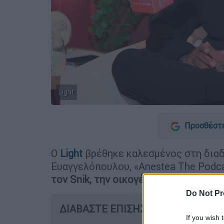
Light
Προσθέστε
Ο
Light
βρέθηκε καλεσμένος στη διαδ
Ευαγγελόπουλου, «Anestea The Podc
τον Snik, την οικογένειά του, αλλά κα
Do Not Pr
ΔΙΑΒΑΣΤΕ ΕΠΙΣΗΣ
If you wish 