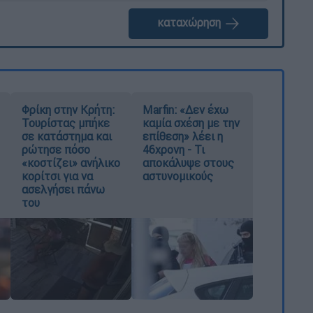
καταχώρηση
Φρίκη στην Κρήτη:
Marfin: «Δεν έχω
Τουρίστας μπήκε
καμία σχέση με την
σε κατάστημα και
επίθεση» λέει η
ρώτησε πόσο
46χρονη - Τι
«κοστίζει» ανήλικο
αποκάλυψε στους
κορίτσι για να
αστυνομικούς
ασελγήσει πάνω
του