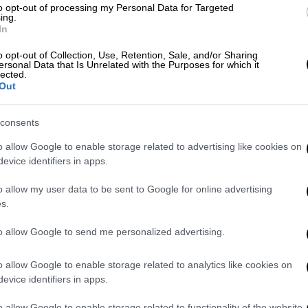
πρώτο δεν το λέμε, έχει κανονικό όνομα στο
to opt-out of processing my Personal Data for Targeted
ing.
In
o opt-out of Collection, Use, Retention, Sale, and/or Sharing
ersonal Data that Is Unrelated with the Purposes for which it
lected.
Out
consents
o allow Google to enable storage related to advertising like cookies on
evice identifiers in apps.
o allow my user data to be sent to Google for online advertising
video
s.
to allow Google to send me personalized advertising.
o allow Google to enable storage related to analytics like cookies on
evice identifiers in apps.
o allow Google to enable storage related to functionality of the website