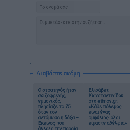
Διαβάστε ακόμη
O στρατηγός ήταν
Ελισάβετ
σχιζοφρενής,
Κωνσταντινίδου
εμμονικός,
στο ethnos.gr:
πλησίαζε τα 75
«Κάθε πόλεμος
όταν τον
είναι ένας
αντάμωσε η δόξα –
εμφύλιος, όλοι
Εκείνος που
είμαστε αδέλφια»
άλλαξε την πορεία