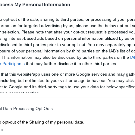
ocess My Personal Information
to opt-out of the sale, sharing to third parties, or processing of your per
formation for targeted advertising by us, please use the below opt-out s
r selection. Please note that after your opt-out request is processed y
eing interest-based ads based on personal information utilized by us or
disclosed to third parties prior to your opt-out. You may separately opt-
losure of your personal information by third parties on the IAB’s list of
. This information may also be disclosed by us to third parties on the
IA
Participants
that may further disclose it to other third parties.
 that this website/app uses one or more Google services and may gath
 το ΕΘΝΟΣ στη Google
including but not limited to your visit or usage behaviour. You may click 
 to Google and its third-party tags to use your data for below specifi
ogle consent section.
γευμα της Δευτέρας (06/04) έξω από
 όταν ο
ράπερ
Offset δέχθηκε
l Data Processing Opt Outs
με παρκαδόρο, σύμφωνα με τις αρχές
.
o opt-out of the Sharing of my personal data.
In