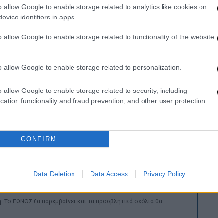
o allow Google to enable storage related to analytics like cookies on
evice identifiers in apps.
orida casino
https://t.co/CTYs7ZTBPY
o allow Google to enable storage related to functionality of the website
o allow Google to enable storage related to personalization.
η δύο ατόμων, ενώ η έρευνα για τις
ι σε πλήρη εξέλιξη
.
o allow Google to enable storage related to security, including
cation functionality and fraud prevention, and other user protection.
μέλος των Migos, ενός από τα πιο
ελευταίας δεκαετίας. Υπενθυμίζεται ότι το
ατος Takeoff
έχασε τη ζωή του σε
CONFIRM
νός που είχε συγκλονίσει τη μουσική
Data Deletion
Data Access
Privacy Policy
. Το ΕΘΝΟΣ θα παρεμβαίνει και τα προσβλητικά σχόλια θα