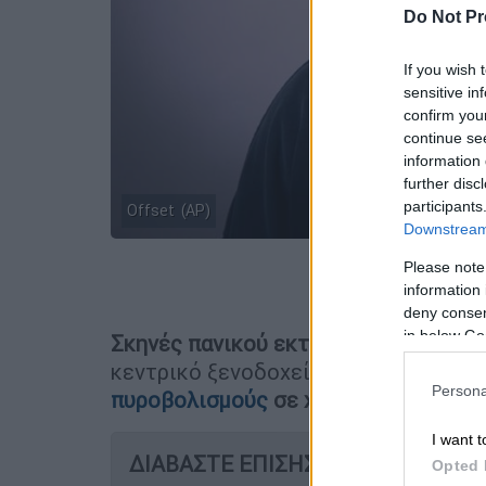
Do Not Pr
If you wish 
sensitive in
confirm you
continue se
information 
further disc
participants
Offset (AP)
Downstream 
Please note
Προσθέστε
information 
deny consent
in below Go
Σκηνές πανικού εκτυλίχθηκαν
το από
κεντρικό ξενοδοχείο στο Hollywood,
Persona
πυροβολισμούς
σε χώρο στάθμευσης 
I want t
ΔΙΑΒΑΣΤΕ ΕΠΙΣΗΣ
Opted 