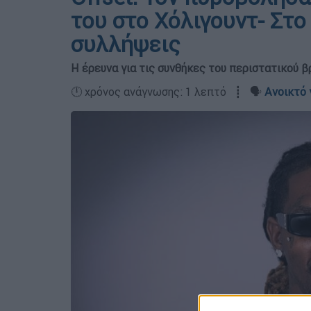
του στο Χόλιγουντ- Στο
συλλήψεις
Η έρευνα για τις συνθήκες του περιστατικού β
🕛 χρόνος ανάγνωσης: 1 λεπτό ┋ 🗣️
Ανοικτό 