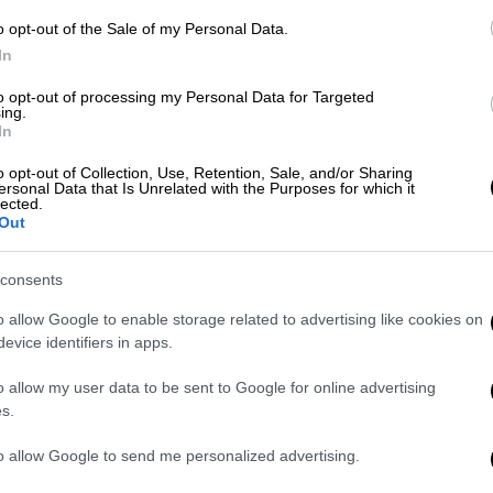
o opt-out of the Sale of my Personal Data.
λόγηση της Λίζα Κούντροου για τα
In
ραγκωνισμού
to opt-out of processing my Personal Data for Targeted
ing.
In
o opt-out of Collection, Use, Retention, Sale, and/or Sharing
ηροφορίες
ersonal Data that Is Unrelated with the Purposes for which it
lected.
Out
ν Kiari Cephus, μεταφέρθηκε άμεσα στο
 πρώτες πληροφορίες να αναφέρουν ότι
η
consents
ερή.
Εκπρόσωπός του επιβεβαίωσε πως
o allow Google to enable storage related to advertising like cookies on
τητη ιατρική περίθαλψη
».
evice identifiers in apps.
ου TMZ, ενώ η αστυνομία της κομητείας
o allow my user data to be sent to Google for online advertising
ε κλήση για πυροβολισμούς σε χώρο
s.
d Rock Hotel & Casino. Σύμφωνα με την
to allow Google to send me personalized advertising.
ματίστηκε
χωρίς να διατρέχει κίνδυνο για τη