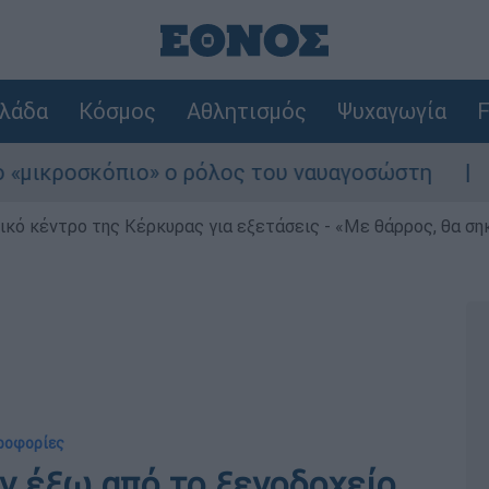
λάδα
Κόσμος
Αθλητισμός
Ψυχαγωγία
F
οσκόπιο» ο ρόλος του ναυαγοσώστη
Συναγε
ρικό κέντρο της Κέρκυρας για εξετάσεις - «Με θάρρος, θα σ
ηροφορίες
αν έξω από το ξενοδοχείο