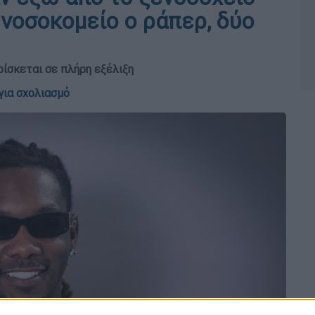
 νοσοκομείο ο ράπερ, δύο
ρίσκεται σε πλήρη εξέλιξη
για σχολιασμό