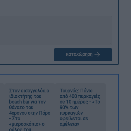
καταχώρηση
Στον εισαγγελέα ο
Τουρνάς: Πάνω
ιδιοκτήτης του
από 400 πυρκαγιές
beach bar για τον
σε 10 ημέρες - «Το
θάνατο του
90% των
4χρονου στην Πάρο
πυρκαγιών
- Στο
οφείλεται σε
«μικροσκόπιο» ο
αμέλεια»
ρόλος του