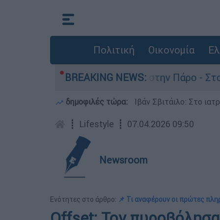
Πολιτική
Οικονομία
Ελ
 τον θάνατο του 4χρονου στην Πάρο - Στο «μικρ
BREAKING NEWS:
δημοφιλές τώρα:
Ιβάν Σβιτάιλο: Στο ιατ
┋
Lifestyle
┋
07.04.2026 09:50
Newsroom
Ενότητες στο άρθρο:
📌 Τι αναφέρουν οι πρώτες πλ
Offset: Τον πυροβόλησ