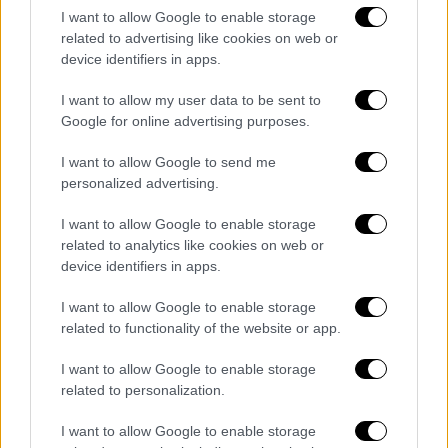
Stefano Gabbana, who cofounded
I want to allow Google to enable storage
Dolce & Gabbana alongside his then-
related to advertising like cookies on web or
device identifiers in apps.
partner in 1985, has resigned as chair
of the company, reports say
I want to allow my user data to be sent to
https://t.co/4aDsSqbMLu
Google for online advertising purposes.
— VANITY FAIR (@VanityFair)
April 9,
I want to allow Google to send me
personalized advertising.
2026
I want to allow Google to enable storage
Από την ίδρυσή του το 1985, ο οίκος έχει
related to analytics like cookies on web or
καταφέρει να εδραιωθεί διεθνώς,
device identifiers in apps.
συνδυάζοντας μεσογειακή αισθητική με
I want to allow Google to enable storage
πολυτέλεια και θεατρικότητα. Δημιουργίες
related to functionality of the website or app.
του έχουν συνδεθεί με μεγάλα ονόματα της
παγκόσμιας σκηνής, όπως η
Madonna
και η
I want to allow Google to enable storage
Beyonce
.
related to personalization.
I want to allow Google to enable storage