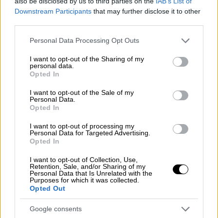
του «White Lotus», έναν χρόνο μετά
also be disclosed by us to third parties on the
IAB’s List of
την αυτοκτονία του Τζεφ Μπαένα
Downstream Participants
that may further disclose it to other
third parties.
Please note that this website/app uses one or more Google
Personal Data Processing Opt Outs
services and may gather and store information including but
Τη θέση του προέδρου ανέλαβε ο Alfonso
not limited to your visit or usage behaviour. You may click to
I want to opt-out of the Sharing of my
personal data.
grant or deny consent to Google and its third-party tags to
Dolce, αδελφός του Domenico, διατηρώντας
Opted In
use your data for below specified purposes in below Google
έτσι τον έλεγχο της
εταιρείας
εντός της
consent section.
I want to opt-out of the Sale of my
ιδρυτικής οικογένειας.
Personal Data.
Opted In
Πιθανές αλλαγές στη διοίκηση
I want to opt-out of processing my
Personal Data for Targeted Advertising.
Στο προσκήνιο βρίσκονται και σενάρια για
Opted In
περαιτέρω αναδιάρθρωση, με πληροφορίες
I want to opt-out of Collection, Use,
να θέλουν τον Stefano Cantino να εξετάζεται
Retention, Sale, and/or Sharing of my
Personal Data that Is Unrelated with the
για σημαντικό ρόλο στη διοίκηση, χωρίς
Purposes for which it was collected.
Opted Out
όμως να υπάρχει ακόμη επίσημη
επιβεβαίωση.
Google consents