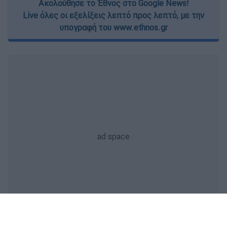
Ακολούθησε το Έθνος στο Google News!
Live όλες οι εξελίξεις λεπτό προς λεπτό, με την
υπογραφή του www.ethnos.gr