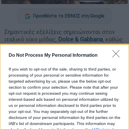
Προσθέστε το ΕΘΝΟΣ στη Google
Σημαντικές εξελίξεις σημειώνονται στον
ιταλικό οίκο μόδας,
Dolce & Gabbana
, καθώς
ο
Stefano Gabbana
αποχώρησε από τη θέση
του προέδρου ήδη από τον Δεκέμβριο του
Do Not Process My Personal Information
2025, με την είδηση να γίνεται γνωστή
αρκετούς μήνες αργότερα. Η κίνηση αυτή
If you wish to opt-out of the sale, sharing to third parties, or
processing of your personal or sensitive information for
συνδέεται με
κρίσιμες οικονομικές
targeted advertising by us, please use the below opt-out
αποφάσεις
που καλείται να λάβει η εταιρεία.
section to confirm your selection. Please note that after your
opt-out request is processed you may continue seeing
interest-based ads based on personal information utilized by
ΔΙΑΒΑΣΤΕ ΕΠΙΣΗΣ
us or personal information disclosed to third parties prior to
your opt-out. You may separately opt-out of the further
Lifestyle
|
09.04.2026 11:38
disclosure of your personal information by third parties on the
Όμπρεϊ Πλάζα: Έγκυος η ηθοποιός
IAB’s list of downstream participants. This information may