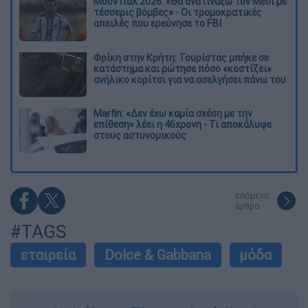
Μουντιάλ 2026: «Θα ανατινάξω τον Μέσι με
τέσσερις βόμβες» - Οι τρομοκρατικές
απειλές που ερεύνησε το FBI
Φρίκη στην Κρήτη: Τουρίστας μπήκε σε
κατάστημα και ρώτησε πόσο «κοστίζει»
ανήλικο κορίτσι για να ασελγήσει πάνω του
Marfin: «Δεν έχω καμία σχέση με την
επίθεση» λέει η 46χρονη - Τι αποκάλυψε
στους αστυνομικούς
επόμενο
άρθρο
#TAGS
εταιρεία
Dolce & Gabbana
μόδα