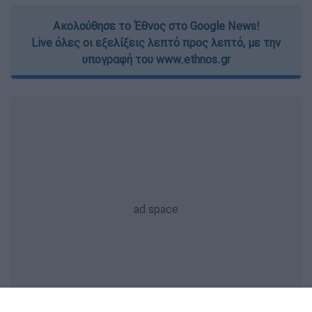
Ακολούθησε το Έθνος στο Google News!
Live όλες οι εξελίξεις λεπτό προς λεπτό, με την
υπογραφή του www.ethnos.gr