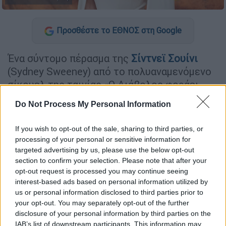
Προσθέστε το ΕΘΝΟΣ στη Google
Ένα σύντομο πέρασμα της
Σίντνεϊ Σουίνι
(Sydney Sweeney) από το πολυαναμενόμενο
σίκουελ της ταινίας «Ο Διάβολος φοράει
Prada» φαίνεται πως
δεν θα δουν τελικά οι
Do Not Process My Personal Information
θεατές, καθώς η σκηνή στην οποία
συμμετείχε αφαιρέθηκε από την τελική
If you wish to opt-out of the sale, sharing to third parties, or
εκδοχή του φιλμ
.
processing of your personal or sensitive information for
targeted advertising by us, please use the below opt-out
section to confirm your selection. Please note that after your
ΔΙΑΒΑΣΤΕ ΕΠΙΣΗΣ
opt-out request is processed you may continue seeing
interest-based ads based on personal information utilized by
Lifestyle
|
21.04.2026 10:32
us or personal information disclosed to third parties prior to
«Εκρηκτική» για άλλη μια φορά η
your opt-out. You may separately opt-out of the further
Τζένιφερ Λόπεζ: Το εντυπωσιακό
disclosure of your personal information by third parties on the
IAB’s list of downstream participants. This information may