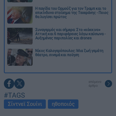
Η παγίδα του Ορμούζ για τον Τραμπ και το
επικίνδυνο στοίχημα της Τεχεράνης - Ποιος
θα λυγίσει πρώτος
Συναγερμός και σήμερα: Στο «κόκκινο»
Αττική και 6 περιφέρειες λόγω καύσωνα -
Αυξημένες περιπολίες και drones
Νίκος Καλογερόπουλος: Μια ζωή γεμάτη
θέατρο, σινεμά και ποίηση
επόμενο
άρθρο
#TAGS
Σίντνεϊ Σουίνι
ηθοποιός