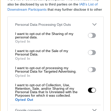
performance που κάνει χαμό στα
also be disclosed by us to third parties on the
IAB’s List of
social
Downstream Participants
that may further disclose it to other
third parties.
Please note that this website/app uses one or more Google
Personal Data Processing Opt Outs
services and may gather and store information including but
Ο λόγος του «κοψίματος»
not limited to your visit or usage behaviour. You may click to
I want to opt-out of the Sharing of my
personal data.
grant or deny consent to Google and its third-party tags to
Opted In
Σύμφωνα με το Entertainment Weekly, η
use your data for below specified purposes in below Google
28χρονη
ηθοποιός
είχε γυρίσει μια σκηνή
consent section.
I want to opt-out of the Sale of my
Personal Data.
διάρκειας περίπου τριών λεπτών, η οποία
Opted In
προοριζόταν για την έναρξη της ταινίας
.
Ωστόσο, στο στάδιο του μοντάζ κρίθηκε ότι
I want to opt-out of processing my
Personal Data for Targeted Advertising.
«δεν λειτουργούσε» στο σύνολο της
Opted In
αφήγησης, με αποτέλεσμα να κοπεί για
I want to opt-out of Collection, Use,
λόγους δομής.
Retention, Sale, and/or Sharing of my
Personal Data that Is Unrelated with the
Purposes for which it was collected.
Sydney Sweeney Isn't the Only 'Devil
Opted Out
Wears Prada 2' Cameo That Got Cut
Google consents