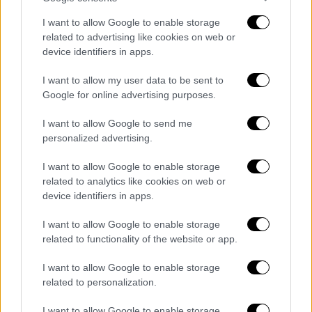
as Anna Wintour and More Also Left
Out
https://t.co/TWyTCfyGNy
I want to allow Google to enable storage
related to advertising like cookies on web or
— Variety (@Variety)
April 21, 2026
device identifiers in apps.
Η σκηνή
εκτυλισσόταν στα γραφεία του
I want to allow my user data to be sent to
Google for online advertising purposes.
οίκου Dior
, με τη Σίντνεϊ Σουίνι ν
α
υποδύεται τον εαυτό της
και να ζητά τη
I want to allow Google to send me
βοήθεια της Έμιλι Τσάρλτον, χαρακτήρα που
personalized advertising.
ενσαρκώνει η Έμιλι Μπλαντ.
I want to allow Google to enable storage
Παρά το γεγονός ότι το συγκεκριμένο
related to analytics like cookies on web or
device identifiers in apps.
απόσπασμα δεν εντάχθηκε τελικά στην
ταινία,
οι συντελεστές φέρονται να
I want to allow Google to enable storage
εξέφρασαν την ευγνωμοσύνη τους για τη
related to functionality of the website or app.
συμμετοχή της Σουίνι, επισημαίνοντας πως η
I want to allow Google to enable storage
απόφαση για την αφαίρεση της σκηνής δεν
related to personalization.
ήταν εύκολη
.
I want to allow Google to enable storage