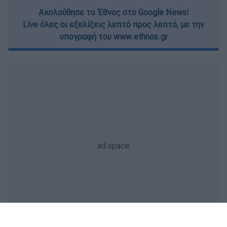
Ακολούθησε το Έθνος στο Google News!
Live όλες οι εξελίξεις λεπτό προς λεπτό, με την
υπογραφή του www.ethnos.gr