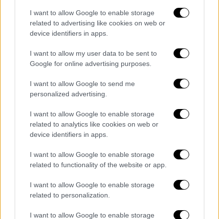
θέατρο με τεράστια επιτυχία. Δεν μπορούσα
I want to allow Google to enable storage
να μην απεργήσω, το είπα έγκαιρα στα
related to advertising like cookies on web or
παιδιά, στον Ρέππα και τον Παπαθανασίου…
device identifiers in apps.
Τους είπα ότι θα απεργήσω! Μου είπαν να
μην το κάνω, αλλά εγώ το έκανα
».
I want to allow my user data to be sent to
Google for online advertising purposes.
I want to allow Google to send me
personalized advertising.
I want to allow Google to enable storage
related to analytics like cookies on web or
device identifiers in apps.
I want to allow Google to enable storage
related to functionality of the website or app.
I want to allow Google to enable storage
related to personalization.
Όπως αποκάλυψε, η αντίδραση της Κάτιας
Δανδουλάκη ήταν καθοριστική για την
I want to allow Google to enable storage