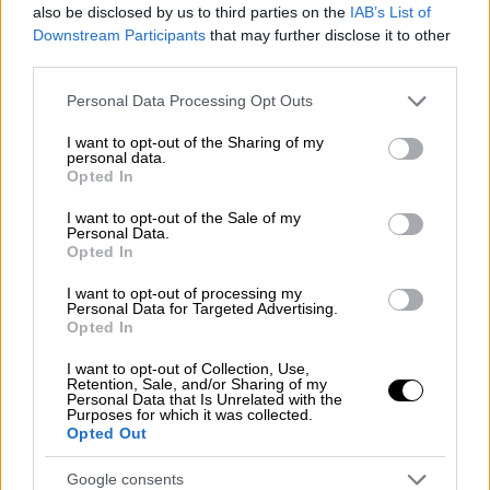
also be disclosed by us to third parties on the
IAB’s List of
μίλησε με ιδιαίτερη συγκίνηση για τη
Downstream Participants
that may further disclose it to other
συνεργασία της με την
Κάτια Δανδουλάκη
,
third parties.
την οποία χαρακτήρισε με θερμά λόγια.
Please note that this website/app uses one or more Google
Personal Data Processing Opt Outs
«
Μόνο η Κάτια Δανδουλάκη, και θα το πω
services and may gather and store information including but
αυτό γιατί της το οφείλω
… Δουλέψαμε μαζί
not limited to your visit or usage behaviour. You may click to
I want to opt-out of the Sharing of my
personal data.
το 2011-2012, δύσκολα χρόνια, μνημόνια,
grant or deny consent to Google and its third-party tags to
Opted In
use your data for below specified purposes in below Google
κρίση κλπ… Ήταν μία από τις καλύτερες
consent section.
I want to opt-out of the Sale of my
σεζόν της ζωής μου. Η Κάτια είναι κυρία με
Personal Data.
ένα τεράστιο “Κ”!», ανέφερε.
Opted In
I want to opt-out of processing my
Η ίδια περιέγραψε ένα περιστατικό από το
Personal Data for Targeted Advertising.
2012, κατά τη διάρκεια απεργιακών
Opted In
κινητοποιήσεων στον χώρο του θεάτρου:
I want to opt-out of Collection, Use,
«Είχε γίνει μια απεργία το 2012, λίγο πριν
Retention, Sale, and/or Sharing of my
Personal Data that Is Unrelated with the
ψηφιστεί το δεύτερο μνημόνιο και το
Purposes for which it was collected.
Opted Out
σωματείο μας αποφάσισε να κάνουμε
απεργία, διήμερη. Ε
μείς ήμασταν σε ένα
Google consents