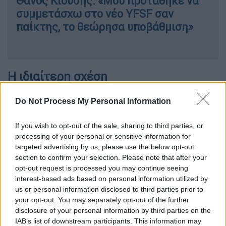
Θάνος Κιούσης: «Μου προτάθηκε να
συμμετάσχω στο νέο YFSF σαν
παίκτης, το θεώρησα υποβάθμιση»
Η ιδιαίτερη σχέση
Η γνωστή
ηθοποιός
αναφέρθηκε αρχικά στην
Do Not Process My Personal Information
απόσταση που έχει πάρει από την τηλεόραση
τα τελευταία χρόνια, σημειώνοντας ότι δεν
If you wish to opt-out of the sale, sharing to third parties, or
έχει δεχθεί προτάσεις για δουλειά. «Έχω
processing of your personal or sensitive information for
targeted advertising by us, please use the below opt-out
πολύ καιρό να κάνω τηλεόραση, δεν έχω
section to confirm your selection. Please note that after your
καμία πρόταση.
Λόγω της ενασχόλησής μου
opt-out request is processed you may continue seeing
με την πολιτική, οι παραγωγοί δεν με
interest-based ads based on personal information utilized by
πλησίαζαν για δουλειές. Τι να κάνουμε;
us or personal information disclosed to third parties prior to
your opt-out. You may separately opt-out of the further
Υπάρχουν κι αυτά
», είπε χαρακτηριστικά.
disclosure of your personal information by third parties on the
IAB’s list of downstream participants. This information may
Στη συνέχεια, η Μαρία Κανελλοπούλου