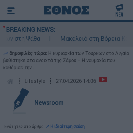
BREAKING NEWS:
ν στη Ψάθα
Μακελειό στη Βόρεια Καρολίν
δημοφιλές τώρα:
Η κυριαρχία των Τούρκων στο Αιγαίο
βυθίστηκε στα ανοιχτά της Σάμου – Η ναυμαχία που
καθόρισε την...
┋
Lifestyle
┋
27.04.2026 14:06
Newsroom
Ενότητες στο άρθρο:
📌 Η ιδιαίτερη σχέση