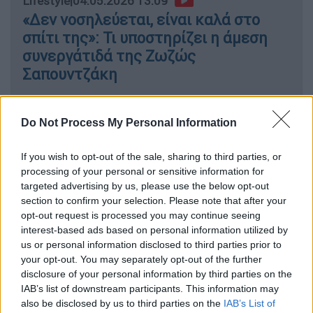
Lifestyle
|
04.05.2026 13:09
«Δεν νοσηλεύεται, είναι καλά στο
σπίτι της»: Τι υποστηρίζει η άμεση
συνεργάτιδά της Ζωζώς
Σαπουντζάκη
Do Not Process My Personal Information
«Τραβάμε μια κόκκινη γραμμή εκεί»
If you wish to opt-out of the sale, sharing to third parties, or
Ο γνωστός
συνθέτης
και στιχουργός
processing of your personal or sensitive information for
targeted advertising by us, please use the below opt-out
ξεκαθάρισε πως οι διαφωνίες του με τη
section to confirm your selection. Please note that after your
Νατάσα Θεοδωρίδου δεν αφορούσαν την
opt-out request is processed you may continue seeing
καλλιτεχνική τους συνεργασία, αλλά
interest-based ads based on personal information utilized by
προσωπικά ζητήματα, δηλώνοντας
us or personal information disclosed to third parties prior to
your opt-out. You may separately opt-out of the further
χαρακτηριστικά: «
Δεν διαφωνώ με την
disclosure of your personal information by third parties on the
καλλιτέχνιδα Νατάσα, με τον άνθρωπο
IAB’s list of downstream participants. This information may
διαφώνησα, τέλος και τραβάμε μία κόκκινη
also be disclosed by us to third parties on the
IAB’s List of