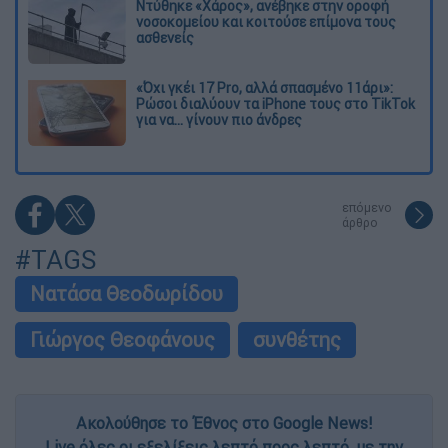
Ντύθηκε «Χάρος», ανέβηκε στην οροφή
νοσοκομείου και κοιτούσε επίμονα τους
ασθενείς
«Όχι γκέι 17 Pro, αλλά σπασμένο 11άρι»:
Ρώσοι διαλύουν τα iPhone τους στο TikTok
για να... γίνουν πιο άνδρες
επόμενο
άρθρο
#TAGS
Νατάσα Θεοδωρίδου
Γιώργος Θεοφάνους
συνθέτης
Ακολούθησε το Έθνος στο Google News!
Live όλες οι εξελίξεις λεπτό προς λεπτό, με την