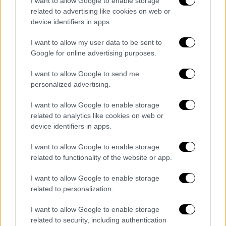
I want to allow Google to enable storage
της, δεν γράφτηκε για τη Νατάσα
. Πέρασε
related to advertising like cookies on web or
μετά από την Πέγκυ Ζήνα, απορρίφθηκε και
device identifiers in apps.
έφτασε στα χέρια της Νατάσας, το
δοκιμάσαμε και είπαμε “αυτό είναι”».
I want to allow my user data to be sent to
Google for online advertising purposes.
Στη συνέχεια, ο Γιώργος Θεοφάνους μίλησε
I want to allow Google to send me
και για τη συνεργασία του με τον Γιάννη
personalized advertising.
Πάριο, εξηγώντας γιατί δεν προχώρησε
όπως θα περίμενε κανείς: «
Με τον Γιάννη
I want to allow Google to enable storage
Πάριο κάναμε δύο δίσκους, αλλά δεν
related to analytics like cookies on web or
device identifiers in apps.
κυκλοφορήσαμε κανέναν. Διαφωνήσαμε και
τις δύο φορές, κυκλοφορήσαμε ένα τραγούδι
I want to allow Google to enable storage
όλο και όλο
».
related to functionality of the website or app.
I want to allow Google to enable storage
related to personalization.
I want to allow Google to enable storage
related to security, including authentication