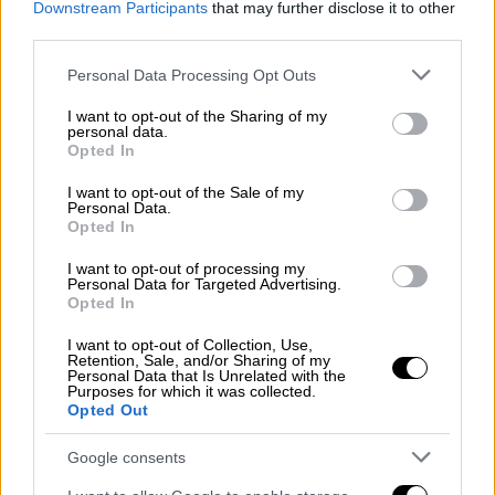
γραμμή εκεί
. Είμαι τόσο υπερήφανος που
Downstream Participants
that may further disclose it to other
third parties.
είπε τα τραγούδια μου, κανείς δεν θα τα
έλεγε τόσο ωραία».
Please note that this website/app uses one or more Google
Personal Data Processing Opt Outs
services and may gather and store information including but
not limited to your visit or usage behaviour. You may click to
I want to opt-out of the Sharing of my
personal data.
grant or deny consent to Google and its third-party tags to
Opted In
use your data for below specified purposes in below Google
consent section.
I want to opt-out of the Sale of my
Personal Data.
Opted In
I want to opt-out of processing my
Personal Data for Targeted Advertising.
Opted In
I want to opt-out of Collection, Use,
Retention, Sale, and/or Sharing of my
Personal Data that Is Unrelated with the
Αναφερόμενος στο τραγούδι Κόκκινη
Purposes for which it was collected.
Opted Out
Γραμμή, αποκάλυψε την αρχική του διαδρομή,
λέγοντας: «
Η “κόκκινη γραμμή” ήταν
Google consents
γραμμένη για την Άννα Βίσση, για τον δίσκο