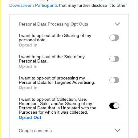
μοιράστηκε μέσω Instagram βίντεο από τον
Downstream Participants
that may further disclose it to other
πρόσφατο επανέλεγχό της στο νοσοκομείο,
third parties.
αποκαλύπτοντας το άγχος που ένιωθε πριν
Please note that this website/app uses one or more Google
Personal Data Processing Opt Outs
μάθει τα αποτελέσματα
. «Επέστρεψα λοιπόν
services and may gather and store information including but
για τον ετήσιο έλεγχό μου. Στην
not limited to your visit or usage behaviour. You may click to
I want to opt-out of the Sharing of my
personal data.
grant or deny consent to Google and its third-party tags to
πραγματικότητα, έχω τρομοκρατηθεί, δεν θα
Opted In
use your data for below specified purposes in below Google
πω ψέματα», ανέφερε αρχικά στο βίντεο.
consent section.
I want to opt-out of the Sale of my
Personal Data.
Opted In
I want to opt-out of processing my
Personal Data for Targeted Advertising.
Opted In
I want to opt-out of Collection, Use,
Retention, Sale, and/or Sharing of my
Personal Data that Is Unrelated with the
Purposes for which it was collected.
Opted Out
Google consents