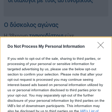
οι διάλογοι με τους αστυνομικούς
Ο δύσκολος αγώνας
Η 38χρονη
τραγουδίστρια
είχε
γνωστοποιήσει τον περασμένο Ιούνιο ότι
Do Not Process My Personal Information
διαγνώστηκε με καρκίνο του μαστού
, την
περίοδο που προωθούσε το νέο της άλμπουμ
If you wish to opt-out of the sale, sharing to third parties, or
«Don’t Tease Me with a Good Time».
processing of your personal or sensitive information for
targeted advertising by us, please use the below opt-out
Μετά τη διάγνωση, η Jessie J
αποσύρθηκε
section to confirm your selection. Please note that after your
προσωρινά από τη μουσική σκηνή
opt-out request is processed you may continue seeing
προκειμένου να αφοσιωθεί στη θεραπεία
interest-based ads based on personal information utilized by
us or personal information disclosed to third parties prior to
της
, ενώ υποβλήθηκε σε μαστεκτομή και σε
your opt-out. You may separately opt-out of the further
δεύτερη χειρουργική επέμβαση.
disclosure of your personal information by third parties on the
IAB’s list of downstream participants. This information may
Την Πέμπτη 21 Μαΐου, η τραγουδίστρια
also be disclosed by us to third parties on the
IAB’s List of