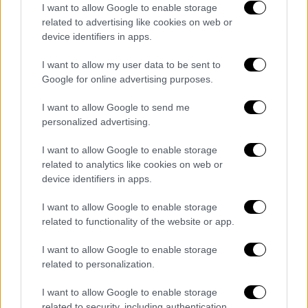
I want to allow Google to enable storage
View this post on Instagram
related to advertising like cookies on web or
device identifiers in apps.
I want to allow my user data to be sent to
Google for online advertising purposes.
I want to allow Google to send me
personalized advertising.
I want to allow Google to enable storage
Η ίδια εξήγησε ότι
επρόκειτο να υποβληθεί
related to analytics like cookies on web or
σε μαγνητική εξέταση
, σχολιάζοντας με
device identifiers in apps.
χιούμορ: «Πρέπει να μπω για μαγνητική. Θα
I want to allow Google to enable storage
κάνω ότι δεν είμαι κλειστοφοβική».
related to functionality of the website or app.
Με την αισιοδοξία που τη χαρακτηρίζει, η
I want to allow Google to enable storage
Jessie J συνέχισε αστειευόμενη για τη
related to personalization.
διαδικασία της μαγνητικής μαστογραφίας:
I want to allow Google to enable storage
«
Αν δεν έχετε κάνει μαγνητική μαστογραφία,
related to security, including authentication