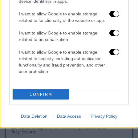
device identifiers in apps.
ανάλογο περιστατικό stalking. Σύμφωνα με
τη Daily Mail, σε παλαιότερη υπόθεση
άλλος
I want to allow Google to enable storage
άντρας είχε επιμείνει σε ανεπιθύμητη
related to functionality of the website or app.
επικοινωνία μαζί της, στέλνοντάς της
I want to allow Google to enable storage
εκατοντάδες μηνύματα και φτάνοντας ακόμη
related to personalization.
και έξω από την κατοικία της
στο Σίδνεϊ,
παρά τις σχετικές απαγορεύσεις.
I want to allow Google to enable storage
related to security, including authentication
Η υπόθεση εκείνη
είχε οδηγήσει σε
functionality and fraud prevention, and other
δικαστική καταδίκη, καθώς ο δράστης
user protection.
παραβίασε τους όρους των περιοριστικών
μέτρων
και συνέχισε να προσεγγίζει τη
CONFIRM
γνωστή καλλιτέχνιδα.
Data Deletion
Data Access
Privacy Policy
Τα σχολιά σας δημοσιεύονται άμεσα με δική σας ευθύνη. Το
ΕΘΝΟΣ θα παρεμβαίνει και τα προσβλητικά σχόλια θα
διαγράφονται