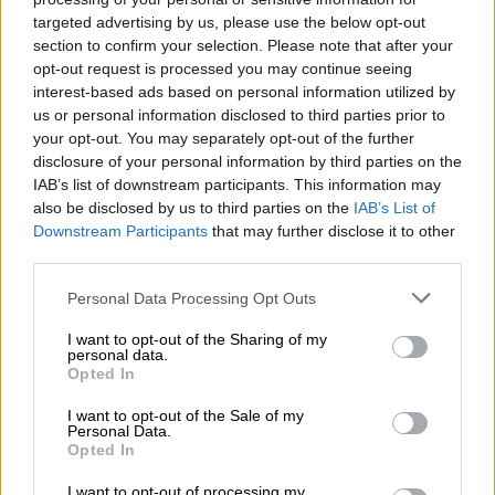
στοιχείων
targeted advertising by us, please use the below opt-out
section to confirm your selection. Please note that after your
opt-out request is processed you may continue seeing
interest-based ads based on personal information utilized by
Το ενοχλητικό περιστατικό
us or personal information disclosed to third parties prior to
your opt-out. You may separately opt-out of the further
Σύμφωνα με δημοσίευμα της Daily Mail, ο
disclosure of your personal information by third parties on the
άντρας, που φέρεται να ονομάζεται Ντάνιελ
IAB’s list of downstream participants. This information may
also be disclosed by us to third parties on the
IAB’s List of
Ελίας Τάντρος, αναμένεται να παρουσιαστεί
Downstream Participants
that may further disclose it to other
ενώπιον του τοπικού δικαστηρίου του
third parties.
Bankstown,
αντιμετωπίζοντας κατηγορίες
Please note that this website/app uses one or more Google
Personal Data Processing Opt Outs
για χρήση υπηρεσίας επικοινωνίας με σκοπό
services and may gather and store information including but
την απειλή, την παρενόχληση ή την
not limited to your visit or usage behaviour. You may click to
I want to opt-out of the Sharing of my
personal data.
προσβολή
.
grant or deny consent to Google and its third-party tags to
Opted In
use your data for below specified purposes in below Google
Οι Αρχές υποστηρίζουν πως οι καταγγελίες
consent section.
I want to opt-out of the Sale of my
σχετίζονται
με σειρά μηνυμάτων που
Personal Data.
Opted In
φέρεται να έστειλε
στη δημοφιλή
τραγουδίστρια
μέσω διαδικτύου, ενώ εκείνη
I want to opt-out of processing my