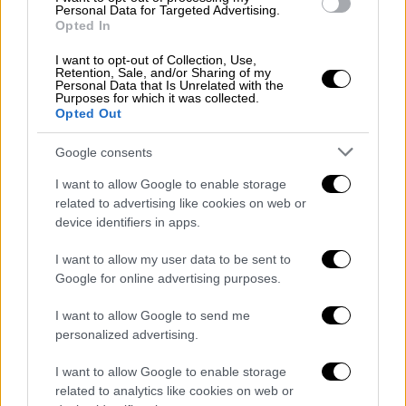
Personal Data for Targeted Advertising.
βρισκόταν εκτός Αυστραλία.
Opted In
Παράλληλα, η αστυνομία της Νέα Νότια
I want to opt-out of Collection, Use,
Retention, Sale, and/or Sharing of my
Ουαλία
έχει ζητήσει την έκδοση
Personal Data that Is Unrelated with the
Purposes for which it was collected.
περιοριστικών μέτρων σε βάρος του
Opted Out
33χρονου
, προκειμένου να απαγορευτεί κάθε
μορφή επικοινωνίας ή προσέγγισης προς τη
Google consents
Ντέλτα Γκούντρεμ.
I want to allow Google to enable storage
related to advertising like cookies on web or
Man charged with allegedly harassing
device identifiers in apps.
Delta Goodrem as cops seek AVO
I want to allow my user data to be sent to
https://t.co/PvQinHAFSm
Google for online advertising purposes.
— Daily Mail Celebrity
I want to allow Google to send me
(@DailyMailCeleb)
May 27, 2026
personalized advertising.
Δεν είναι η πρώτη φορά που η
I want to allow Google to enable storage
τραγουδίστρια βρίσκεται αντιμέτωπη με
related to analytics like cookies on web or