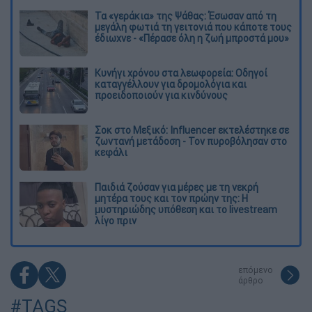
Τα «γεράκια» της Ψάθας: Έσωσαν από τη
μεγάλη φωτιά τη γειτονιά που κάποτε τους
έδιωχνε - «Πέρασε όλη η ζωή μπροστά μου»
Κυνήγι χρόνου στα λεωφορεία: Οδηγοί
καταγγέλλουν για δρομολόγια και
προειδοποιούν για κινδύνους
Σοκ στο Μεξικό: Influencer εκτελέστηκε σε
ζωντανή μετάδοση - Τον πυροβόλησαν στο
κεφάλι
Παιδιά ζούσαν για μέρες με τη νεκρή
μητέρα τους και τον πρώην της: Η
μυστηριώδης υπόθεση και το livestream
λίγο πριν
επόμενο
άρθρο
#TAGS