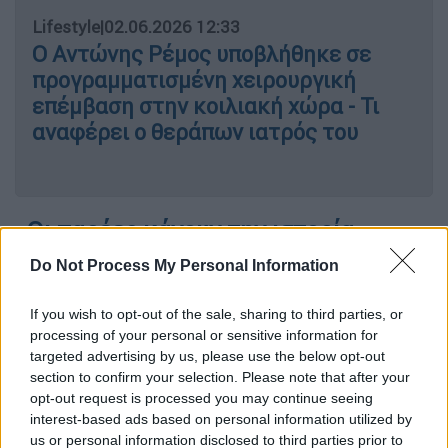
Lifestyle
|
02.06.2026 12:33
Ο Αντώνης Ρέμος υποβλήθηκε σε
προγραμματισμένη χειρουργική
επέμβαση στην κοιλιακή χώρα - Τι
αναφέρει ο θεράπων ιατρός του
«Οι παρέες κάνουν την ιστορία»
Do Not Process My Personal Information
Ο
ηθοποιός
ξεκαθάρισε από την αρχή πως
δεν σκοπεύει να ασχοληθεί με την πολιτική.
If you wish to opt-out of the sale, sharing to third parties, or
«Δεν πρόκειται να πολιτευτώ», ανέφερε
processing of your personal or sensitive information for
χαρακτηριστικά, εξηγώντας στη Σταματίνα
targeted advertising by us, please use the below opt-out
Τσιμτσιλή: «Το να συμφωνείς με τις
section to confirm your selection. Please note that after your
opt-out request is processed you may continue seeing
καινούργιες θέσεις ενός καινούργιου
interest-based ads based on personal information utilized by
κόμματος δεν σε κάνει κατ’ ανάγκην και
us or personal information disclosed to third parties prior to