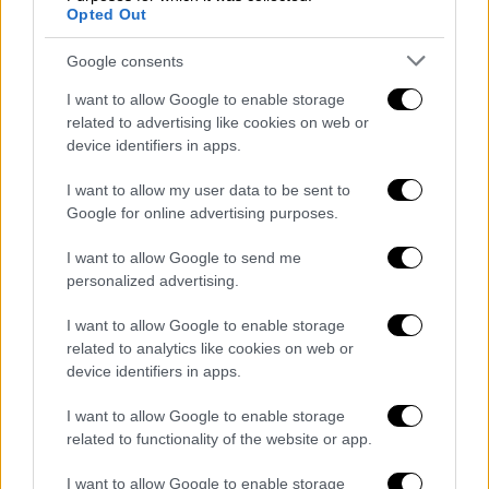
διαφωνήσει. Πρέπει να υπάρχουν και
Opted Out
διαφωνίες, γιατί αυτή είναι η δημοκρατία».
Google consents
I want to allow Google to enable storage
related to advertising like cookies on web or
device identifiers in apps.
I want to allow my user data to be sent to
Google for online advertising purposes.
I want to allow Google to send me
personalized advertising.
I want to allow Google to enable storage
related to analytics like cookies on web or
Ο ηθοποιός αναφέρθηκε και στη σημασία των
device identifiers in apps.
συνεργασιών στον χώρο της τέχνης,
I want to allow Google to enable storage
υπογραμμίζοντας ότι με τα χρόνια γνωρίζει
related to functionality of the website or app.
πλέον με ποιους θέλει να δουλεύει. «
Όταν
είσαι πάρα πολλά χρόνια στη δουλειά, ξέρεις
I want to allow Google to enable storage