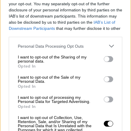
επαγγελματία πολιτικό. Το να πολιτευτείς,
your opt-out. You may separately opt-out of the further
γίνεται ξαφνικά… είναι επάγγελμα, γιατί ζεις
disclosure of your personal information by third parties on the
από αυτό.
Δεν μπορείς να κάνεις δυο
IAB’s list of downstream participants. This information may
also be disclosed by us to third parties on the
IAB’s List of
επαγγέλματα. Όπως καταλαβαίνεις, εγώ που
Downstream Participants
that may further disclose it to other
είμαι ένας ηθοποιός ενεργός, δεν μπορώ να
third parties.
αφήσω τη δουλειά μου για να πάω να κάνω
Please note that this website/app uses one or more Google
Personal Data Processing Opt Outs
μια άλλη
».
services and may gather and store information including but
not limited to your visit or usage behaviour. You may click to
I want to opt-out of the Sharing of my
Συνεχίζοντας, ο Αιμίλιος Χειλάκης
personal data.
grant or deny consent to Google and its third-party tags to
Opted In
σημείωσε: «
Δεν με ενδιαφέρει, γιατί η
use your data for below specified purposes in below Google
πολιτική έχει μια αυτοαναφορικότητα,
consent section.
I want to opt-out of the Sale of my
Personal Data.
ειδικά τώρα στην Ελλάδα, η οποία δεν μου
Opted In
επιτρέπει να πω ότι “θα μπω μέσα…
φορώντας τη φανέλα”
. Εγώ είμαι ο
I want to opt-out of processing my
Personal Data for Targeted Advertising.
ιδεολόγος της φανέλας. Μπορώ να μιλάω
Opted In
για την άποψή μου σε μια εκπομπή που τη
I want to opt-out of Collection, Use,
βλέπει όλος ο κόσμος και να δημιουργώ μια
Retention, Sale, and/or Sharing of my
Personal Data that Is Unrelated with the
θέση. Κάποιος θα συμφωνήσει ή θα
Purposes for which it was collected.