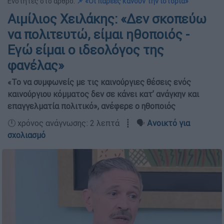
Ενότητες στο άρθρο:
📌 «Οι παρέες κάνουν την ιστορία»
Αιμίλιος Χειλάκης: «Δεν σκοπεύω
να πολιτευτώ, είμαι ηθοποιός -
Εγώ είμαι ο ιδεολόγος της
φανέλας»
«Το να συμφωνείς με τις καινούργιες θέσεις ενός
καινούργιου κόμματος δεν σε κάνει κατ’ ανάγκην και
επαγγελματία πολιτικό», ανέφερε ο ηθοποιός
🕛 χρόνος ανάγνωσης: 2 λεπτά ┋ 🗣️
Ανοικτό για
σχολιασμό