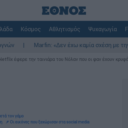
λάδα
Κόσμος
Αθλητισμός
Ψυχαγωγία
F
Marfin: «Δεν έχω καμία σχέση με την επίθεση»
Netflix έφερε την ταινιάρα του Νόλαν που οι φαν έχουν κρυφό
ετά τον γάμο
ση
📌 Οι εικόνες που ξεχώρισαν στα social media