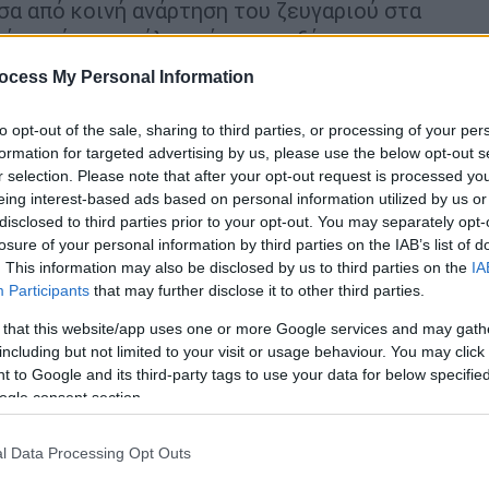
σα από κοινή ανάρτηση του ζευγαριού στα
μές από τη μεγάλη ημέρα και εξέφρασαν
ocess My Personal Information
to opt-out of the sale, sharing to third parties, or processing of your per
formation for targeted advertising by us, please use the below opt-out s
r selection. Please note that after your opt-out request is processed y
eing interest-based ads based on personal information utilized by us or
η με αγωγή 1,2 εκατ. δολαρίων για
disclosed to third parties prior to your opt-out. You may separately opt-
στιλίστα
losure of your personal information by third parties on the IAB’s list of
. This information may also be disclosed by us to third parties on the
IA
Participants
that may further disclose it to other third parties.
 that this website/app uses one or more Google services and may gath
 μετά τον γάμο
including but not limited to your visit or usage behaviour. You may click 
 to Google and its third-party tags to use your data for below specifi
ευσε τις φωτογραφίες του
γάμου
με ένα
ogle consent section.
οντας τη νέα σελίδα που ανοίγει στη ζωή
l Data Processing Opt Outs