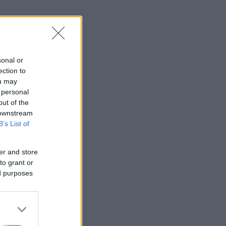
sonal or
ection to
ou may
 personal
out of the
 downstream
B’s List of
er and store
to grant or
ed purposes