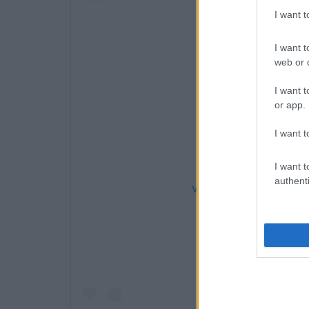
I want 
I want t
web or d
I want t
or app.
I want t
I want t
authenti
View this post on Instag