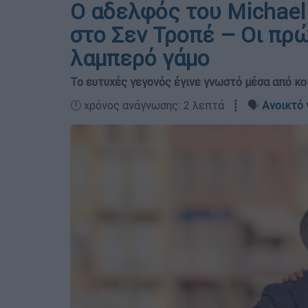
Ο αδελφός του Michae
στο Σεν Τροπέ – Οι πρ
λαμπερό γάμο
Το ευτυχές γεγονός έγινε γνωστό μέσα από κοι
🕛 χρόνος ανάγνωσης: 2 λεπτά ┋ 🗣️
Ανοικτό 