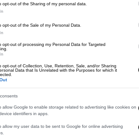
ε την έναρξη ενός κοινού ταξιδιού,
o opt-out of the Sharing of my personal data.
νά όνειρα, ενώ δήλωσε πως επέλεξε τον Ralf
In
ποίο θέλει να μοιραστεί το μέλλον του.
o opt-out of the Sale of my Personal Data.
ικό ρόλο που είχε ο πρώην οδηγός της
In
ς του χάρισε σιγουριά, αισιοδοξία και μια
to opt-out of processing my Personal Data for Targeted
ing.
In
ι η εντυπωσιακή δεξίωση
o opt-out of Collection, Use, Retention, Sale, and/or Sharing
ersonal Data that Is Unrelated with the Purposes for which it
lected.
ου στο δημαρχείο του Σεν Τροπέ, σε μια
Out
ενό οικογενειακό κύκλο.
με τους καλεσμένους να απολαμβάνουν
consents
οτεχνήματα που φώτισαν τον ουρανό της
o allow Google to enable storage related to advertising like cookies on
evice identifiers in apps.
o allow my user data to be sent to Google for online advertising
s.