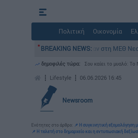
Πολιτική
Οικονομία
Ελ
8 ημερών - Νοσηλευόταν στη ΜΕΘ Νεογνών
BREAKING NEWS:
δημοφιλές τώρα:
Σου καίει το μυαλό: Το 
┋
Lifestyle
┋
06.06.2026 16:45
Newsroom
Ενότητες στο άρθρο:
📌 Η συγκινητική εξομολόγηση μ
📌 Η τελετή στο δημαρχείο και η εντυπωσιακή δεξίω