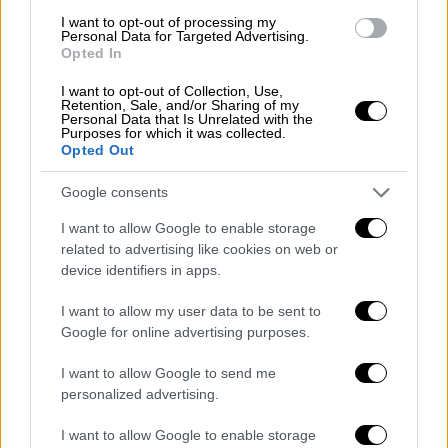
και ήρθε στο σπίτι. Είδε τον σκύλο, και με
I want to opt-out of processing my
Personal Data for Targeted Advertising.
ρώτησε αν θέλω να αναλάβει τον σκύλο
Opted In
διασφαλίζοντας μου ότι έχει άπειρο χρόνο,
I want to opt-out of Collection, Use,
και να της καλύπτω τα έξοδα.
Είχα να
Retention, Sale, and/or Sharing of my
Personal Data that Is Unrelated with the
επιλέξω ανάμεσα στην ευθανασία γιατί ήταν
Purposes for which it was collected.
Opted Out
στο τελικό στάδιο της ασθένειάς του και
στο να κάνω μια τελευταία προσπάθεια
. Το
Google consents
ζώο ήταν άρρωστο όταν το είδε γιατί είχε
I want to allow Google to enable storage
προχωρήσει η ασθένεια στο τελευταίο
related to advertising like cookies on web or
στάδιο. Της είπα ότι δέχομαι να το
device identifiers in apps.
αναλάβει…
I want to allow my user data to be sent to
Στην περίοδο του Covid σαν πνευματικός
Google for online advertising purposes.
δημιουργός είχα πρόβλημα οικονομικό,
I want to allow Google to send me
ήμουν απλήρωτος από το 2016 μέχρι το 2020
personalized advertising.
γιατί είχε πτωχεύσει και η εταιρεία που
πληρώνει τα πνευματικά έξοδα των
I want to allow Google to enable storage