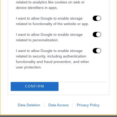
τραγουδιών…
Η καταγγέλλουσα γνώριζε την
related to analytics like cookies on web or
device identifiers in apps.
οικονομική μου κατάσταση και ότι το ζώο
ήταν σε μια αναστρέψιμη κατάσταση
. Δε
I want to allow Google to enable storage
ξέρω γιατί δέχτηκε να το αναλάβει.
related to functionality of the website or app.
Μου έστειλε κάποια μηνύματα που ζήταγε τα
I want to allow Google to enable storage
λεφτά, σε διάστημα λιγότερο του ενός μήνα.
related to personalization.
Της είπα ότι θα της βάλω τα χρήματα μόλις
I want to allow Google to enable storage
πληρωθώ.
Σε αυτό το διάστημα μου έστελνε
related to security, including authentication
αποδείξεις από γιατρούς και της ζητούσα να
functionality and fraud prevention, and other
κάνει λίγη υπομονή. Μου είπε ότι δεν την
user protection.
ενδιαφέρει και αν δεν καταβάλλω τα
χρήματα θα με καταγγείλει
. Όταν μου
CONFIRM
έστειλε το τελευταίο μήνυμα που έλεγε ότι
αν δε της δώσω τα λεφτά θα πληρώσω
πολλά περισσότερα, σταμάτησα να
Data Deletion
Data Access
Privacy Policy
επικοινωνώ μαζί της.