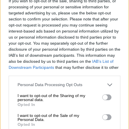
If you wish to opt-out of the sale, sharing to third parties, or
σκυλί το πήρα το 2016… Όταν το παρέλαβα
processing of your personal or sensitive information for
targeted advertising by us, please use the below opt-out
δεν είχε βιβλιάριο, η κυρία που μου το
section to confirm your selection. Please note that after your
έδωσε μου είπε ότι ήταν 1 έτους και ότι δεν
opt-out request is processed you may continue seeing
υπήρχε πρόβλημα να το αφήσω κ έξω, και
interest-based ads based on personal information utilized by
της είπα ότι δεν υπάρχει τέτοια περίπτωση
.
us or personal information disclosed to third parties prior to
your opt-out. You may separately opt-out of the further
Τη ρώτησα για τα εμβόλια και μου είχε πει
disclosure of your personal information by third parties on the
ότι τα έχει όλα. Όταν γέννησε, είπε πήγαμε
IAB’s list of downstream participants. This information may
στον κτηνίατρο και εκεί κάναμε και κάποια
also be disclosed by us to third parties on the
IAB’s List of
εμβόλια, δεν έχω κρατήσει όμως τις
Downstream Participants
that may further disclose it to other
third parties.
αποδείξεις από δική μου αμέλεια.
Please note that this website/app uses one or more Google
Personal Data Processing Opt Outs
Όταν αντιλήφθηκα ότι έχει καλάζαρ και
services and may gather and store information including but
λεϊζμανία, ξεκινήσαμε την αγωγή.
not limited to your visit or usage behaviour. You may click to
I want to opt-out of the Sharing of my
personal data.
grant or deny consent to Google and its third-party tags to
Opted In
Έκανα ό,τι μπορούσα για να το βοηθήσω…
use your data for below specified purposes in below Google
Είναι πολύ εύκολο να καταδικάσεις
consent section.
I want to opt-out of the Sale of my
Personal Data.
κάποιον
… Η καταγγέλλουσα με πήρε
Opted In
τηλέφωνο γιατί ήταν κοντά στην περιοχή,