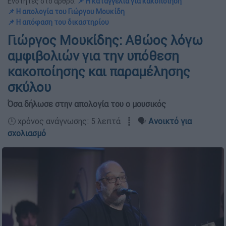
Ενότητες στο άρθρο:
📌 Η καταγγελία για κακοποίηση
📌 Η απολογία του Γιώργου Μουκίδη
📌 Η απόφαση του δικαστηρίου
Γιώργος Μουκίδης: Αθώος λόγω
αμφιβολιών για την υπόθεση
κακοποίησης και παραμέλησης
σκύλου
Όσα δήλωσε στην απολογία του ο μουσικός
🕛 χρόνος ανάγνωσης: 5 λεπτά ┋ 🗣️
Ανοικτό για
σχολιασμό