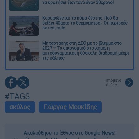
να κρατήσει ζωντανό έναν 30χρονο!
Κορυφώνεται το κύμα ζέστης: Πού θα
δείξει 40αρια το θερμόμετρο - Οι περιοχές
σε red code
Μητσοτάκης στη ΔΕΘ με το βλέμμα στο
2027 – Το οικονομικό στοίχημα, η
αυτοδυναμία και η δύσκολη διαδρομή μέχρι
τις κάλπες
επόμενο
άρθρο
#TAGS
σκύλος
Γιώργος Μουκίδης
Ακολούθησε το Έθνος στο Google News!