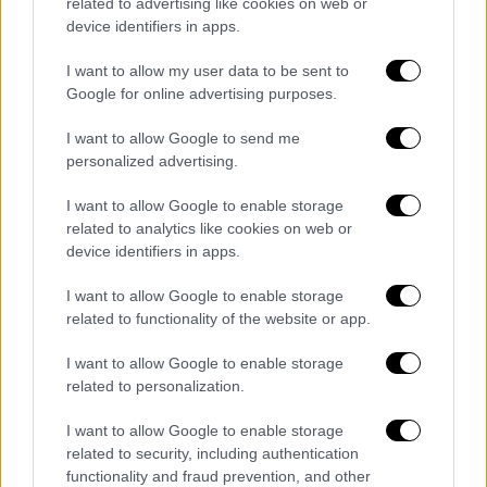
related to advertising like cookies on web or
φωτογράφους
, ενώ δεν δίστασε να γυρίσει
device identifiers in apps.
την πλάτη στις κάμερες, αναδεικνύοντας
I want to allow my user data to be sent to
ακόμη περισσότερο το αποκαλυπτικό
Google for online advertising purposes.
σύνολό της.
I want to allow Google to send me
Δεν είναι η πρώτη φορά που η Μπιάνκα
personalized advertising.
Σενσόρι απασχολεί τα διεθνή μέσα
I want to allow Google to enable storage
ενημέρωσης για τις εμφανίσεις της, καθώς
related to analytics like cookies on web or
οι ιδιαίτερα τολμηρές στυλιστικές επιλογές
device identifiers in apps.
της έχουν εξελιχθεί σε χαρακτηριστικό
στοιχείο της δημόσιας εικόνας της τα
I want to allow Google to enable storage
related to functionality of the website or app.
τελευταία χρόνια
.
I want to allow Google to enable storage
Bianca Censori’s body is tea as she
related to personalization.
steps out in a daring black dress
alongside her husband, Ye, ahead of
I want to allow Google to enable storage
related to security, including authentication
his performance in Tbilisi, Georgia.
functionality and fraud prevention, and other