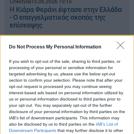
Lifestyle
|
15.06.2026 10:15
Η Κιάρα Φεράνι έφτασε στην Ελλάδα
- Ο επαγγελματικός σκοπός της
επίσκεψης
Do Not Process My Personal Information
Τα νέα στιγμιότυπα
If you wish to opt-out of the sale, sharing to third parties, or
Η 31χρονη Αυστραλή αρχιτέκτονας και
processing of your personal or sensitive information for
targeted advertising by us, please use the below opt-out
σύζυγος του
Κάνιε Γουέστ
(Kanye West)
section to confirm your selection. Please note that after your
βρέθηκε στο Boris Paichadze Dinamo Arena,
opt-out request is processed you may continue seeing
όπου παρακολούθησε τη συναυλία του
interest-based ads based on personal information utilized by
διάσημου ράπερ, ενώ
κατά την αποχώρησή
us or personal information disclosed to third parties prior to
της από τον χώρο συγκέντρωσε ξανά τα
your opt-out. You may separately opt-out of the further
disclosure of your personal information by third parties on the
φλας των φωτογράφων
.
IAB’s list of downstream participants. This information may
also be disclosed by us to third parties on the
IAB’s List of
Ye and his wife Bianca Censori
Downstream Participants
that may further disclose it to other