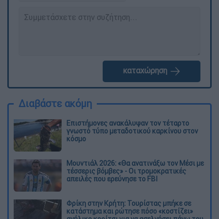
καταχώρηση
Διαβάστε ακόμη
Επιστήμονες ανακάλυψαν τον τέταρτο
γνωστό τύπο μεταδοτικού καρκίνου στον
κόσμο
Μουντιάλ 2026: «Θα ανατινάξω τον Μέσι με
τέσσερις βόμβες» - Οι τρομοκρατικές
απειλές που ερεύνησε το FBI
Φρίκη στην Κρήτη: Τουρίστας μπήκε σε
κατάστημα και ρώτησε πόσο «κοστίζει»
ανήλικο κορίτσι για να ασελγήσει πάνω του