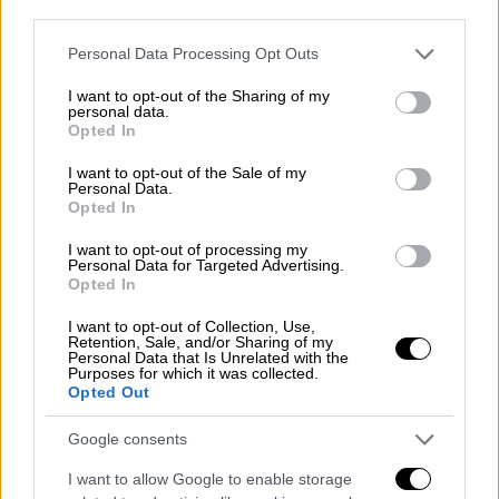
leaving his concert in Tbilisi, Georgia
third parties.
on Friday 🇬🇪
Please note that this website/app uses one or more Google
Personal Data Processing Opt Outs
pic.twitter.com/nyI8mLevJs
services and may gather and store information including but
not limited to your visit or usage behaviour. You may click to
I want to opt-out of the Sharing of my
— Kane (@higgins38744)
June 14,
personal data.
grant or deny consent to Google and its third-party tags to
Opted In
2026
use your data for below specified purposes in below Google
consent section.
I want to opt-out of the Sale of my
Η Μπιάνκα Σενσόρι επέλεξε αυτή τη φορά
Personal Data.
Opted In
ένα ιδιαίτερα εφαρμοστό και διάφανο
σκούρο καφέ κορμάκι, το οποίο άφηνε
I want to opt-out of processing my
Personal Data for Targeted Advertising.
ελάχιστα στη φαντασία
. Παράλληλα, απέφυγε
Opted In
κάθε έντονο αξεσουάρ ή κόσμημα,
I want to opt-out of Collection, Use,
επιλέγοντας ένα μίνιμαλ look που έδινε
Retention, Sale, and/or Sharing of my
Personal Data that Is Unrelated with the
απόλυτη έμφαση στην τολμηρή
Purposes for which it was collected.
ενδυματολογική της επιλογή.
Opted Out
Σε αρκετές από τις φωτογραφίες που
Google consents
κυκλοφόρησαν, η Σενσόρι
ποζάρει με
I want to allow Google to enable storage
αυτοπεποίθηση μπροστά στους