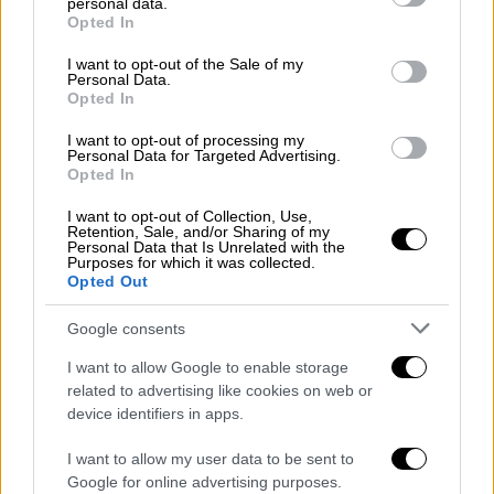
personal data.
grant or deny consent to Google and its third-party tags to
England, next year. He spoke at an
Opted In
use your data for below specified purposes in below Google
event for the charity after losing a
consent section.
I want to opt-out of the Sale of my
privacy lawsuit against the Daily Mail
Personal Data.
Opted In
earlier in the day
https://t.co/jip9DAQzyt
I want to opt-out of processing my
Personal Data for Targeted Advertising.
pic.twitter.com/iQ6oO0pOiH
Opted In
— Reuters (@Reuters)
July 7, 2026
I want to opt-out of Collection, Use,
Retention, Sale, and/or Sharing of my
Personal Data that Is Unrelated with the
Επέλεξε να επικεντρωθεί στους
Purposes for which it was collected.
Opted Out
τραυματισμένους βετεράνους,
υπογραμμίζοντας: «Αυτό που μας ενώνει
Google consents
είναι πολύ πιο σημαντικό από όσα μας
I want to allow Google to enable storage
χωρίζουν.
Όσοι υπηρέτησαν τη χώρα τους
related to advertising like cookies on web or
αξίζουν περισσότερα από την ευγνωμοσύνη
device identifiers in apps.
μας. Αξίζουν ευκαιρίες να ξαναχτίσουν τη
ζωή τους και να βρουν ξανά τον σκοπό
I want to allow my user data to be sent to
Google for online advertising purposes.
τους
».