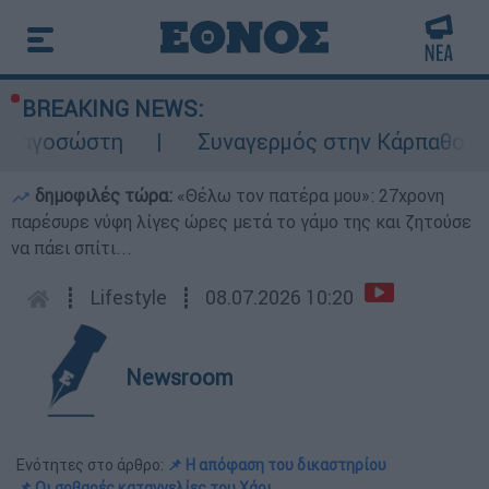
BREAKING NEWS:
σώστη
Συναγερμός στην Κάρπαθο: Βρέθηκαν
δημοφιλές τώρα:
«Θέλω τον πατέρα μου»: 27χρονη
παρέσυρε νύφη λίγες ώρες μετά το γάμο της και ζητούσε
να πάει σπίτι...
┋
Lifestyle
┋
08.07.2026 10:20
Newsroom
Ενότητες στο άρθρο:
📌 Η απόφαση του δικαστηρίου
📌 Οι σοβαρές καταγγελίες του Χάρι