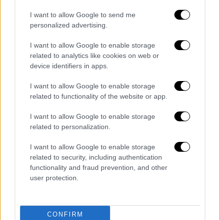
I want to allow Google to send me
Νέο επεισόδιο με το Παλάτι
personalized advertising.
Η επίσκεψη του πρίγκιπα Χάρι στο Λονδίνο
I want to allow Google to enable storage
συνοδεύτηκε και από νέο παρασκήνιο στις
related to analytics like cookies on web or
σχέσεις του με το Παλάτι του Μπάκιγχαμ.
device identifiers in apps.
Σύμφωνα με πληροφορίες από το
I want to allow Google to enable storage
περιβάλλον του,
η αρχική πρόσκληση του
related to functionality of the website or app.
βασιλιά Καρόλου να φιλοξενηθεί σε βασιλική
κατοικία ανακλήθηκε, γεγονός που
I want to allow Google to enable storage
χαρακτηρίστηκε «απογοητευτικό»
.
related to personalization.
I want to allow Google to enable storage
Έτσι, ο Δούκας του Σάσεξ αναγκάστηκε να
related to security, including authentication
αναζητήσει εναλλακτική λύση διαμονής, ενώ
functionality and fraud prevention, and other
η Μέγκαν Μαρκλ και τα δύο παιδιά τους
user protection.
παρέμειναν στην Καλιφόρνια, καθώς
εξακολουθούν να υπάρχουν σοβαρές
ανησυχίες για την ασφάλειά τους στη
CONFIRM