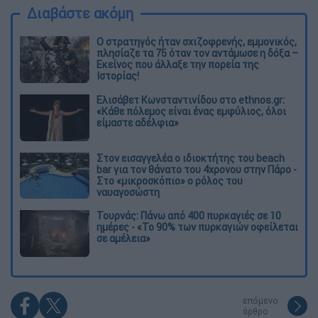
Διαβάστε ακόμη
O στρατηγός ήταν σχιζοφρενής, εμμονικός,
πλησίαζε τα 75 όταν τον αντάμωσε η δόξα –
Εκείνος που άλλαξε την πορεία της
Ιστορίας!
Ελισάβετ Κωνσταντινίδου στο ethnos.gr:
«Κάθε πόλεμος είναι ένας εμφύλιος, όλοι
είμαστε αδέλφια»
Στον εισαγγελέα ο ιδιοκτήτης του beach
bar για τον θάνατο του 4χρονου στην Πάρο -
Στο «μικροσκόπιο» ο ρόλος του
ναυαγοσώστη
Τουρνάς: Πάνω από 400 πυρκαγιές σε 10
ημέρες - «Το 90% των πυρκαγιών οφείλεται
σε αμέλεια»
επόμενο
άρθρο