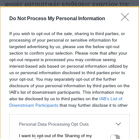
φορές ρατσιστικές επιθέσεις εναντίον της.
Η κατάσταση επιδεινώθηκε ακόμη
Do Not Process My Personal Information
περισσότερο όταν έμεινε έγκυος και μετά τη
γέννηση του γιου μας, Άρτσι
», ανέφερε
If you wish to opt-out of the sale, sharing to third parties, or
χαρακτηριστικά.
processing of your personal or sensitive information for
targeted advertising by us, please use the below opt-out
Παρά τη δικαστική ήττα, ο Δούκας του Σάσεξ
section to confirm your selection. Please note that after your
δεν ακύρωσε την παρουσία του στην
opt-out request is processed you may continue seeing
εκδήλωση των Invictus Games. Ωστόσο,
interest-based ads based on personal information utilized by
σύμφωνα με βρετανικά μέσα ενημέρωσης,
η
us or personal information disclosed to third parties prior to
your opt-out. You may separately opt-out of the further
ψυχολογική του κατάσταση ήταν εμφανής,
disclosure of your personal information by third parties on the
καθώς κατά την εξάλεπτη ομιλία του η φωνή
IAB’s list of downstream participants. This information may
του ήταν ασταθής και αρκετές φορές
also be disclosed by us to third parties on the
IAB’s List of
έδειχνε συγκινημένος
.
Downstream Participants
that may further disclose it to other
third parties.
Prince Harry arrived in the UK to
Please note that this website/app uses one or more Google
Personal Data Processing Opt Outs
promote the Invictus Games, which
services and may gather and store information including but
will take place in Birmingham, central
not limited to your visit or usage behaviour. You may click to
I want to opt-out of the Sharing of my