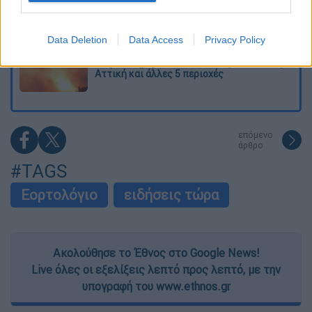
στην Πάρο: Οι γονείς ήταν στη θάλασσα, ο
μπάρμαν έπεσε να το σώσει
I want to allow Google to enable storage
related to security, including authentication
Data Deletion
Data Access
Privacy Policy
functionality and fraud prevention, and other
Εκρηκτικό κοκτέιλ ζέστης και ισχυρών
user protection.
ανέμων σήμερα: Σε κατάσταση Red Code η
Αττική και άλλες 5 περιοχές
επόμενο
άρθρο
#TAGS
Εορτολόγιο
ειδήσεις τώρα
Ακολούθησε το Έθνος στο Google News!
Live όλες οι εξελίξεις λεπτό προς λεπτό, με την
υπογραφή του www.ethnos.gr