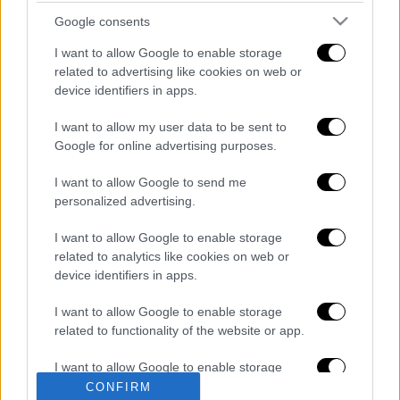
Google consents
I want to allow Google to enable storage
related to advertising like cookies on web or
device identifiers in apps.
I want to allow my user data to be sent to
Google for online advertising purposes.
καταχώρηση
I want to allow Google to send me
personalized advertising.
Διαβάστε ακόμη
I want to allow Google to enable storage
Από το Μίσιγκαν στον Λευκό Οίκο: Τι
related to analytics like cookies on web or
σημαίνει η νίκη του Αμπντούλ Ελ-Σαγέντ
για τους Δημοκρατικούς
device identifiers in apps.
I want to allow Google to enable storage
O στρατηγός ήταν σχιζοφρενής, εμμονικός,
related to functionality of the website or app.
πλησίαζε τα 75 όταν τον αντάμωσε η δόξα –
Εκείνος που άλλαξε την πορεία της
Ιστορίας!
I want to allow Google to enable storage
related to personalization.
CONFIRM
Πώς πνίγηκε το 4χρονο παιδί σε πισίνα