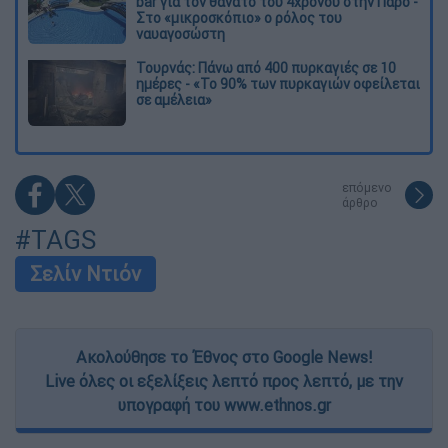
bar για τον θάνατο του 4χρονου στην Πάρο -
Στο «μικροσκόπιο» ο ρόλος του
ναυαγοσώστη
Τουρνάς: Πάνω από 400 πυρκαγιές σε 10
ημέρες - «Το 90% των πυρκαγιών οφείλεται
σε αμέλεια»
επόμενο
άρθρο
#TAGS
Σελίν Ντιόν
Ακολούθησε το Έθνος στο Google News!
Live όλες οι εξελίξεις λεπτό προς λεπτό, με την
υπογραφή του www.ethnos.gr