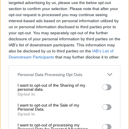
targeted advertising by us, please use the below opt-out
του πολυαγαπημένου συζύγου της, René
section to confirm your selection. Please note that after your
Angélil το 2016, η Ντιόν μοιάζει να άφησε
opt-out request is processed you may continue seeing
τελείως το τιμόνι της ζωής της στον νεαρό:
interest-based ads based on personal information utilized by
us or personal information disclosed to third parties prior to
όπως αναφέρουν οι tabloids, όποιος θέλει να
your opt-out. You may separately opt-out of the further
επικοινωνήσει μαζί της πρέπει πρώτα να
disclosure of your personal information by third parties on the
περάσει από τον Muñoz.
IAB’s list of downstream participants. This information may
also be disclosed by us to third parties on the
IAB’s List of
Downstream Participants
that may further disclose it to other
third parties.
Please note that this website/app uses one or more Google
Personal Data Processing Opt Outs
services and may gather and store information including but
not limited to your visit or usage behaviour. You may click to
I want to opt-out of the Sharing of my
personal data.
grant or deny consent to Google and its third-party tags to
Opted In
use your data for below specified purposes in below Google
consent section.
I want to opt-out of the Sale of my
Personal Data.
Opted In
I want to opt-out of processing my