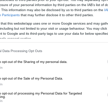
losure of your personal information by third parties on the IAB’s list of
. This information may also be disclosed by us to third parties on the
IA
Participants
that may further disclose it to other third parties.
 that this website/app uses one or more Google services and may gath
including but not limited to your visit or usage behaviour. You may click 
 to Google and its third-party tags to use your data for below specifi
 το ΕΘΝΟΣ στη Google
ogle consent section.
ώρια Καρύδα να παραμένει στην Αυστραλία
l Data Processing Opt Outs
ιδιά της, εκείνη επέστρεψε μόλις χθες και
 ραντεβού ήταν με τον δικηγόρο της Νίκο
o opt-out of the Sharing of my personal data.
ά να βάλει τη ζωή της αλλά κυρίως των
In
υμία της είναι να σταλεί επιστολή σε όλα τα
o opt-out of the Sale of my Personal Data.
 τη στιγμή δολοφονίας του συζύγου της,
In
φως της δημοσιότητας έχουν προσκαλέσει
νεια της.
to opt-out of processing my Personal Data for Targeted
ing.
In
η Μακρη, Βικτώρια Καρύδα, ανέθεσε το