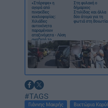
«Στέρεψε» η
Στη φυλακή ο
αγορά από
δήμαρχος
πινακίδες
Στυλίδας και άλλα
κυκλοφορίας:
δύο άτομα για τη
Χιλιάδες
φωτιά στη Βοιωτία
αυτοκίνητα
παραμένουν
αταξινόμητα - Λύση
αναζητά το
υπουργείο
#TAGS
Γιάννης Μακρής
Βικτώρια Καρύ