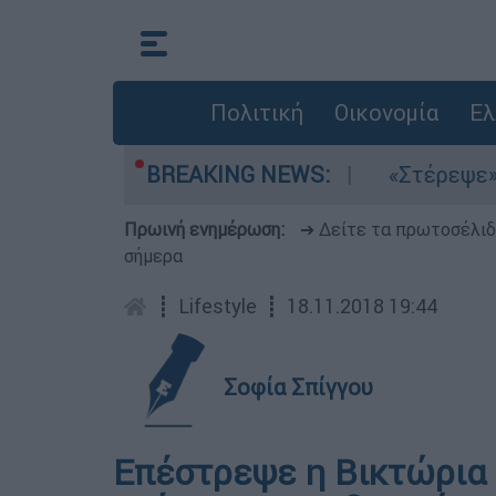
Πολιτική
Οικονομία
Ελ
τα μελτέμια στο Αιγαίο
BREAKING NEWS:
«Στέρεψε» η αγορ
Πρωινή ενημέρωση:
➔ Δείτε τα πρωτοσέλι
σήμερα
┋
Lifestyle
┋
18.11.2018 19:44
Σοφία Σπίγγου
Επέστρεψε η Βικτώρια 