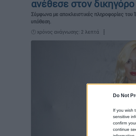
ανέθεσε στον δικηγόρο
Σύμφωνα με αποκλειστικές πληροφορίες του Έθ
υπόθεση.
🕛 χρόνος ανάγνωσης: 2 λεπτά ┋
Do Not Pr
If you wish 
sensitive in
confirm you
continue se
information 