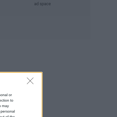
sonal or
ection to
ou may
 personal
out of the