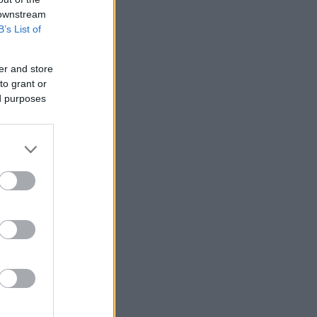
 downstream
B’s List of
er and store
to grant or
ed purposes