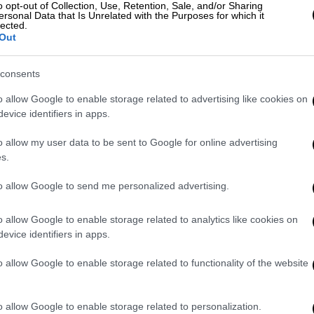
γορική εταιρία Νίκος Αγαπηνός. Αρχικά, η
o opt-out of Collection, Use, Retention, Sale, and/or Sharing
ersonal Data that Is Unrelated with the Purposes for which it
του ελληνικού τύπου ότι αντιτίθεται
lected.
υστικού υλικού της δολοφονίας του
Out
ά σε κάθε μέσο που θα συνεχίσει τη
ι στο «
Ethnos.gr
» ο κ. Αγαπηνός.
consents
o allow Google to enable storage related to advertising like cookies on
evice identifiers in apps.
o allow my user data to be sent to Google for online advertising
s.
to allow Google to send me personalized advertising.
o allow Google to enable storage related to analytics like cookies on
evice identifiers in apps.
o allow Google to enable storage related to functionality of the website
o allow Google to enable storage related to personalization.