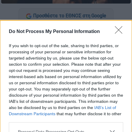
Προσθέστε το ΕΘΝΟΣ στη Google
Με κομμένη την ανάσα παρακολουθούν οι
Do Not Process My Personal Information
ΗΠΑ την υπόθεση της σύλληψης
If you wish to opt-out of the sale, sharing to third parties, or
πρωταγωνιστή της δημοφιλούς σειράς
processing of your personal or sensitive information for
Supernatural
. Ο γνωστός ηθοποιός,
Jared
targeted advertising by us, please use the below opt-out
Padalecki,
συνελήφθη στο Austin του Τέξας,
section to confirm your selection. Please note that after your
όπως αναφέρει ρεπορτάζ του ΤΜΖ.
opt-out request is processed you may continue seeing
interest-based ads based on personal information utilized by
Η σύλληψη του διάσημου σταρ έγινε την
us or personal information disclosed to third parties prior to
Κυριακή και οι κατηγορίες που τον
your opt-out. You may separately opt-out of the further
disclosure of your personal information by third parties on the
βαραίνουν είναι δημόσια χρήση ναρκωτικών
IAB’s list of downstream participants. This information may
ουσιών και δύο βιαιοπραγίες. Σύμφωνα με
also be disclosed by us to third parties on the
IAB’s List of
τα όσα αναφέρει το ρεπορτάζ, ο Jared
Downstream Participants
that may further disclose it to other
Padalecki επιτέθηκε ενάντια στον μάνατζερ
third parties.
και μπάρμαν ενός κλαμπ στο οποίο
Please note that this website/app uses one or more Google
Personal Data Processing Opt Outs