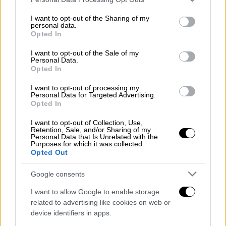
βρισκόταν.
services and may gather and store information including but
not limited to your visit or usage behaviour. You may click to
I want to opt-out of the Sharing of my
personal data.
Οι μάρτυρες αναφέρουν ότι όταν ήρθε η
grant or deny consent to Google and its third-party tags to
Opted In
αστυνομία για να τον συλλάβει, εκείνος
use your data for below specified purposes in below Google
consent section.
έβγαλε έναν πάκο με χρήματα, σε μία
I want to opt-out of the Sale of my
Personal Data.
προσπάθεια να τους δωροδοκήσει.
Opted In
Η σειρά
Supernatural,
έχει ολοκληρωθεί,
I want to opt-out of processing my
Personal Data for Targeted Advertising.
καθώς πριν από μερικούς μήνες το CW
Opted In
επιβεβαίωσε ότι η 15η σεζόν είναι ο
I want to opt-out of Collection, Use,
τελευταίος κύκλος της. Έτσι το
Retention, Sale, and/or Sharing of my
Personal Data that Is Unrelated with the
«Supernatural» θα ολοκληρωθεί το 2020 με
Purposes for which it was collected.
συνολικά 327 επεισόδια.
Opted Out
Google consents
I want to allow Google to enable storage
related to advertising like cookies on web or
device identifiers in apps.