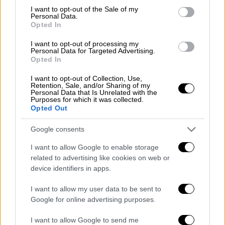
consent section.
I want to opt-out of the Sale of my
Personal Data.
Opted In
I want to opt-out of processing my
Personal Data for Targeted Advertising.
Opted In
View this post on Instagram
I want to opt-out of Collection, Use,
Retention, Sale, and/or Sharing of my
Personal Data that Is Unrelated with the
Purposes for which it was collected.
Opted Out
Google consents
I want to allow Google to enable storage
related to advertising like cookies on web or
device identifiers in apps.
A post shared by Olympia Chopsonidou (@olympiachop)
I want to allow my user data to be sent to
Google for online advertising purposes.
I want to allow Google to send me
Να θυμίσουμε ότι σε παλαιότερη συνέντευξή