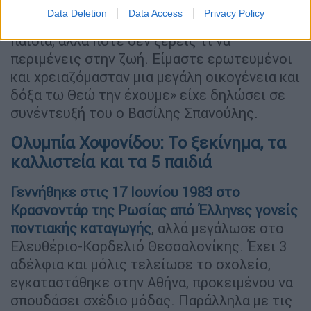
θαύμα, αυτό που συμβαίνει στην οικογένεια
Data Deletion
Data Access
Privacy Policy
μας. Δεν περίμενα να κάνω τόσα πολλά
παιδιά, αλλά ποτέ δεν ξέρεις τι να
περιμένεις στην ζωή. Είμαστε ερωτευμένοι
και χρειαζόμασταν μια μεγάλη οικογένεια και
δόξα τω Θεώ την έχουμε» είχε δηλώσει σε
συνέντευξή του ο Βασίλης Σπανούλης.
Ολυμπία Χοψονίδου: Το ξεκίνημα, τα
καλλιστεία και τα 5 παιδιά
Γεννήθηκε στις 17 Ιουνίου 1983
στο
Κρασνοντάρ της Ρωσίας
από Έλληνες γονείς
ποντιακής καταγωγής
, αλλά μεγάλωσε στο
Ελευθέριο-Κορδελιό Θεσσαλονίκης. Έχει 3
αδέλφια και μόλις τελείωσε το σχολείο,
εγκαταστάθηκε στην Αθήνα, προκειμένου να
σπουδάσει σχέδιο μόδας. Παράλληλα με τις