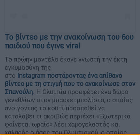
Το βίντεο με την ανακοίνωση του 6ου
παιδιού που έγινε viral
Το πρώην μοντέλο έκανε γνωστή την έκτη
εγκυμοσύνη της
στο
Instagram
ποστάροντας
ένα απίθανο
βίντεο με τη στιγμή που το ανακοίνωσε στον
Σπανούλη
. Η Ολυμπία προσφέρει ένα δώρο
γενεθλίων στον μπασκετμπολίστα, ο οποίος
ανοίγοντας το κουτί προσπαθεί να
καταλάβει τι ακριβώς περιέχει «Εξωτερικά
φαίνεται ωραίο» λέει χαμογελαστός και
χαλαρός ο άσος του Ολυμπιακού, ο οποίος