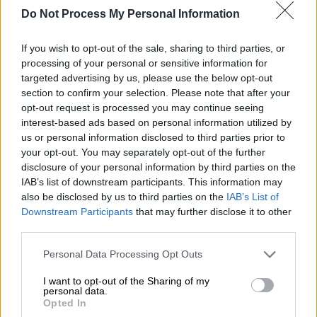
στη συνέχεια αντιλαμβάνεται ότι το κουτί
Do Not Process My Personal Information
περιέχει ένα τεστ εγκυμοσύνης.
«Είσαι έγκυος;» αναρωτιέται έχοντας
If you wish to opt-out of the sale, sharing to third parties, or
processing of your personal or sensitive information for
γουρλώσει τα μάτια, τη στιγμή που η
targeted advertising by us, please use the below opt-out
Ολυμπία φαίνεται να απολαμβάνει τη στιγμή
section to confirm your selection. Please note that after your
αμηχανίας του Βασίλη, ο οποίος κοιτάζει και
opt-out request is processed you may continue seeing
ξανακοιτάζει το τεστ εγκυμοσύνης για να
interest-based ads based on personal information utilized by
us or personal information disclosed to third parties prior to
βεβαιωθεί. Κι όταν πια είναι βέβαιος λέει
your opt-out. You may separately opt-out of the further
γελώντας «κάτσε γιατί θα πάω να βουτήξω
disclosure of your personal information by third parties on the
μέσα» και συμπληρώνει «πωωω τι λες τώρα
IAB’s list of downstream participants. This information may
ρε;»...
also be disclosed by us to third parties on the
IAB’s List of
Downstream Participants
that may further disclose it to other
third parties.
Please note that this website/app uses one or more Google
Personal Data Processing Opt Outs
services and may gather and store information including but
not limited to your visit or usage behaviour. You may click to
I want to opt-out of the Sharing of my
personal data.
grant or deny consent to Google and its third-party tags to
Opted In
use your data for below specified purposes in below Google