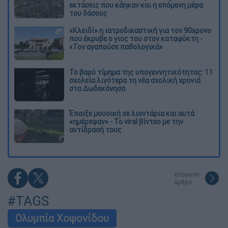
εκτάσεις που κάηκαν και η επόμενη μέρα
του δάσους
«Κλειδί» η ιατροδικαστική για τον 90χρονο
που έκρυβε ο γιος του στον καταψύκτη -
«Τον αγαπούσε παθολογικά»
Το βαρύ τίμημα της υπογεννητικότητας: 11
σχολεία λιγότερα τη νέα σχολική χρονιά
στα Δωδεκάνησα
Έπαιξε μουσική σε λιοντάρια και αυτά
«ημέρεψαν» - Το viral βίντεο με την
αντίδρασή τους
επόμενο
άρθρο
#TAGS
Ολυμπία Χοψονίδου