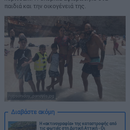
παιδιά και την οικογένειά της.
hopsonidoy_panoylis.jpg
Διαβάστε ακόμη
Η «ακτινογραφία» της καταστροφής από
τις φωτιές στη Δυτική Αττική - Οι