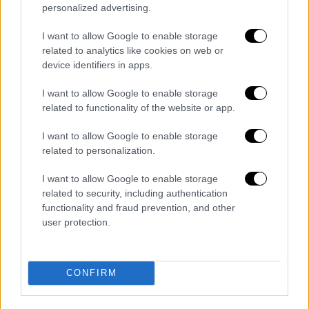
personalized advertising.
του για την προοπτική έκτου παιδιού ο
Σπανούλης είχε πει το προβοκατόρικο:
«Εγώ
I want to allow Google to enable storage
είμαι καλυμμένος. Η Ολυμπία δεν ξέρω, με
related to analytics like cookies on web or
device identifiers in apps.
την Ολυμπία ποτέ δεν ξέρεις. Την Ολυμπία
την ακουμπάς και πιάνει παιδί, οπότε ποτέ
I want to allow Google to enable storage
δεν ξέρεις».
related to functionality of the website or app.
«Η οικογένεια είναι το νούμερο ένα για
I want to allow Google to enable storage
εμένα. Προσεύχομαι να είναι όλα καλά και να
related to personalization.
είμαστε μια χαρούμενη και περήφανη
I want to allow Google to enable storage
οικογένεια. Η ζωή μου άλλαξε πολύ όταν
related to security, including authentication
ξεκίνησα να κάνω παιδιά, αλλά θέλαμε
functionality and fraud prevention, and other
πολλά. Είμαι άνθρωπος της οικογένειας και
user protection.
το ίδιο και η γυναίκα μου. Είμαστε πολύ
πολύ χαρούμενοι να έχουμε μια μεγάλη
CONFIRM
οικογένεια. Είμαστε όλη την ώρα με τα
παιδιά και περνάμε καλά μαζί τους. Είναι ένα