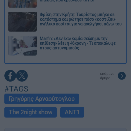
απειλές που ερεύνησε το FBI
Φρίκη στην Κρήτη: Τουρίστας μπήκε σε
κατάστημα και ρώτησε πόσο «κοστίζει»
ανήλικο κορίτσι για να ασελγήσει πάνω του
Marfin: «Δεν έχω καμία σχέση με την
επίθεση» λέει η 46χρονη - Τι αποκάλυψε
στους αστυνομικούς
επόμενο
άρθρο
#TAGS
Γρηγόρης Αρναούτογλου
The 2night show
ANT1