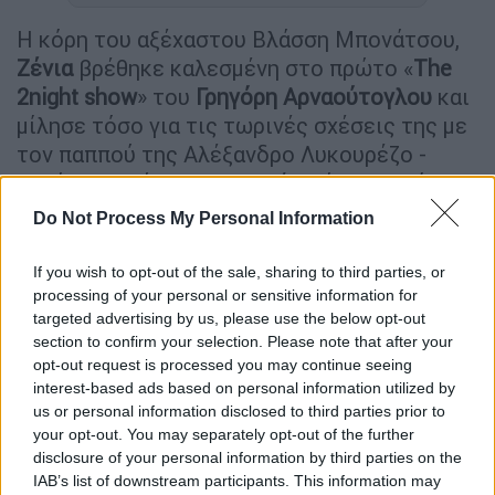
Η κόρη του αξέχαστου Βλάσση Μπονάτσου,
Ζένια
βρέθηκε καλεσμένη στο πρώτο «
The
2night show
» του
Γρηγόρη Αρναούτογλου
και
μίλησε τόσο για τις τωρινές σχέσεις της με
τον παππού της Αλέξανδρο Λυκουρέζο -
μετά την απώλεια της Ζωής Λάσκαρη - όσο
και για την... ασθένεια του πατέρα της.
Do Not Process My Personal Information
Σε ερώτηση του Αρναούτογλου για τη σχέση
If you wish to opt-out of the sale, sharing to third parties, or
της με τον Λυκουρέζο, η
Ζένια Μπονάτσου
processing of your personal or sensitive information for
απάντησε: «Δεν μιλάω μαζί του. Δεν του
targeted advertising by us, please use the below opt-out
μιλάω. Γύρισαν όλα τούμπα. Με το που
section to confirm your selection. Please note that after your
opt-out request is processed you may continue seeing
έφυγε η γιαγιά μου από τη ζωή, όλα τούμπα.
interest-based ads based on personal information utilized by
Σαν να ήταν τόσα χρόνια ένα ψέμα αυτό που
us or personal information disclosed to third parties prior to
ζούσαμε όλοι σε ένα σπίτι. Έχει
your opt-out. You may separately opt-out of the further
προσπαθήσει ο ίδιος να μου μιλήσει. Δεν
disclosure of your personal information by third parties on the
IAB’s list of downstream participants. This information may
έχω απαντήσει».