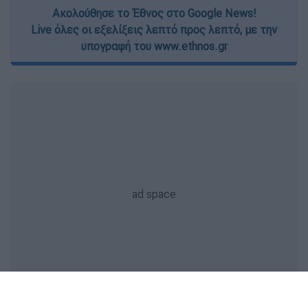
Ακολούθησε το Έθνος στο Google News!
Live όλες οι εξελίξεις λεπτό προς λεπτό, με την
υπογραφή του www.ethnos.gr