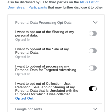
also be disclosed by us to third parties on the
IAB’s List of
Downstream Participants
that may further disclose it to other
third parties.
Please note that this website/app uses one or more Google
Personal Data Processing Opt Outs
services and may gather and store information including but
not limited to your visit or usage behaviour. You may click to
I want to opt-out of the Sharing of my
personal data.
grant or deny consent to Google and its third-party tags to
video
Opted In
use your data for below specified purposes in below Google
consent section.
I want to opt-out of the Sale of my
Personal Data.
Opted In
I want to opt-out of processing my
Personal Data for Targeted Advertising.
Opted In
Η Ζένια μίλησε ακόμα και για τα όσα την
I want to opt-out of Collection, Use,
ενόχλησαν μετά τον θάνατο του Βλάσση
Retention, Sale, and/or Sharing of my
Μπονάτσου, αποκαλύπτοντας ότι ο
Personal Data that Is Unrelated with the
Purposes for which it was collected.
ηθοποιός έπασχε από μια σθένεια την οποία
Opted Out
έχει κληρονομήσει και η ίδια:
Google consents