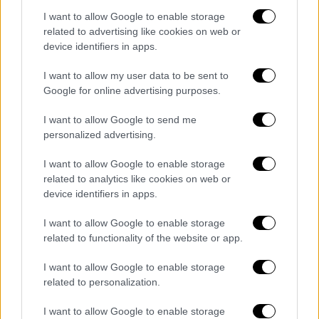
«Με είχε πειράξει που ανέφεραν για τον
I want to allow Google to enable storage
πατέρα μου διάφορα. Για τις ουσίες, ότι
related to advertising like cookies on web or
παράτησε την οικογένεια του από επιλογή
device identifiers in apps.
και ότι άφησε ένα παιδί και μια γυναίκα έτσι.
I want to allow my user data to be sent to
Ενώ δεν είναι έτσι τα πράγματα. Ένιωσα την
Google for online advertising purposes.
ανάγκη να βγω και να απαντήσω πολλές
φορές.
Γιατί ο λόγος ήταν καθαρά ένα
I want to allow Google to send me
κληρονομικό Αγγειοοίδημα.
Είναι αυτοάνοσο
personalized advertising.
νόσημα σπάνιο. Το έχω και εγώ. Το έχω
I want to allow Google to enable storage
κληρονομήσει.
Έγινε μπροστά μου όταν
related to analytics like cookies on web or
πέθανε.
Δεν έχει σχέση καμία άλλη ουσία»!
device identifiers in apps.
I want to allow Google to enable storage
related to functionality of the website or app.
I want to allow Google to enable storage
related to personalization.
video
I want to allow Google to enable storage