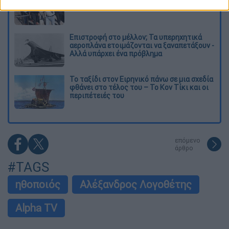
δύο άτομα για τη φωτιά στη Βοιωτία
Επιστροφή στο μέλλον; Τα υπερηχητικά
αεροπλάνα ετοιμάζονται να ξαναπετάξουν -
Αλλά υπάρχει ένα πρόβλημα
Το ταξίδι στον Ειρηνικό πάνω σε μια σχεδία
φθάνει στο τέλος του – Το Κον Τίκι και οι
περιπέτειές του
επόμενο
άρθρο
#TAGS
ηθοποιός
Αλέξανδρος Λογοθέτης
Alpha TV