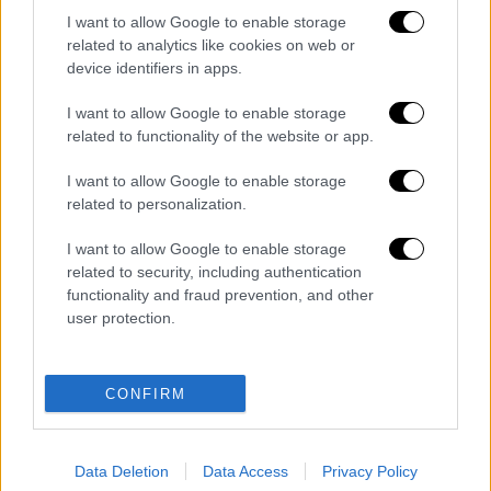
συμπλήρωσε.
I want to allow Google to enable storage
related to analytics like cookies on web or
device identifiers in apps.
I want to allow Google to enable storage
related to functionality of the website or app.
I want to allow Google to enable storage
video
related to personalization.
I want to allow Google to enable storage
related to security, including authentication
functionality and fraud prevention, and other
user protection.
Διαβάστε ακόμη
«Στέρεψε» η αγορά από πινακίδες
CONFIRM
κυκλοφορίας: Χιλιάδες αυτοκίνητα
παραμένουν αταξινόμητα - Λύση αναζητά
το υπουργείο
Data Deletion
Data Access
Privacy Policy
Στη φυλακή ο δήμαρχος Στυλίδας και άλλα