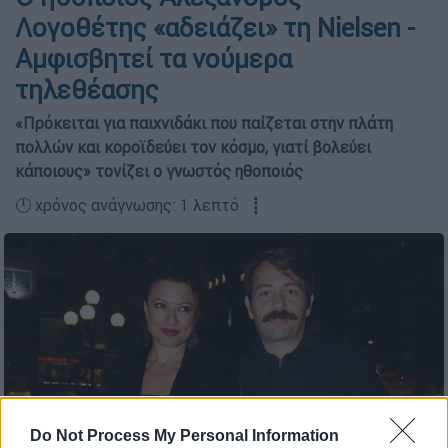
Λογοθέτης «αδειάζει» τη Nielsen -
Αμφισβητεί τα νούμερα
τηλεθέασης
«Πρόκειται για παιχνιδάκι που παίζεται στην πλάτη
πολλών και κοροϊδεύει τον κόσμο, γιατί βολεύει
κάποιους» τονίζει ο γνωστός ηθοποιός
🕛 χρόνος ανάγνωσης: 1 λεπτό ┋
Do Not Process My Personal Information