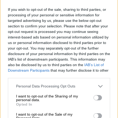
Ο Αλέξανδρος Λογοθέτης με τη σύζυγό του (Copyright: NDP)
If you wish to opt-out of the sale, sharing to third parties, or
processing of your personal or sensitive information for
Προσθέστε το ΕΘΝΟΣ στη Google
targeted advertising by us, please use the below opt-out
section to confirm your selection. Please note that after your
opt-out request is processed you may continue seeing
Ο
Αλέξανδρος Λογοθέτης
, ο οποίος αυτή την
interest-based ads based on personal information utilized by
περίοδο συμμετέχει στη σειρά «Σπίτι
us or personal information disclosed to third parties prior to
είναι...», παραχώρησε συνέντευξη στο
your opt-out. You may separately opt-out of the further
disclosure of your personal information by third parties on the
περιοδικό «Τηλέραμα» και μίλησε για τα
IAB’s list of downstream participants. This information may
χαμηλά ποσοστά που κάνει η σειρά του
also be disclosed by us to third parties on the
IAB’s List of
Alpha.
Downstream Participants
that may further disclose it to other
third parties.
«Τι ακριβώς είναι η τηλεθέαση; Τι μετρούν
Please note that this website/app uses one or more Google
οι περίπου 2.500 δέκτες που υπάρχουν; Το
Personal Data Processing Opt Outs
services and may gather and store information including but
«Greece's Next Top Model» ή τις «Μέλισσες»;
not limited to your visit or usage behaviour. You may click to
I want to opt-out of the Sharing of my
Ποιοι είναι αυτοί που καθορίζουν τι θα
personal data.
grant or deny consent to Google and its third-party tags to
Opted In
συνεχιστεί και τι θα κοπεί; Ποιοι λένε ότι
use your data for below specified purposes in below Google
consent section.
πρέπει να παίξει το «GNTM», ενώ η
I want to opt-out of the Sale of my
Personal Data.