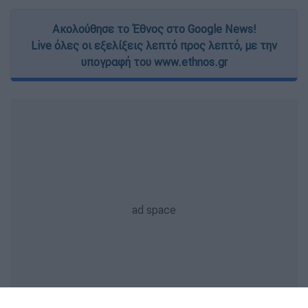
Ακολούθησε το Έθνος στο Google News!
Live όλες οι εξελίξεις λεπτό προς λεπτό, με την
υπογραφή του www.ethnos.gr