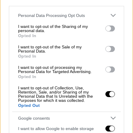
third parties.
Προσθέστε το ΕΘΝΟΣ στη Google
Please note that this website/app uses one or more Google
Personal Data Processing Opt Outs
services and may gather and store information including but
Η Gwyneth Paltrow (
Γκούινεθ Πάλτροου)
,
not limited to your visit or usage behaviour. You may click to
I want to opt-out of the Sharing of my
εκτός του ότι είναι ηθοποιός, έχει ιδρύσει
personal data.
grant or deny consent to Google and its third-party tags to
Opted In
εδώ και αρκετά χρόνια το website της, το
use your data for below specified purposes in below Google
Goop
, μέσα από το οποίο δίνει συμβουλές
consent section.
I want to opt-out of the Sale of my
Personal Data.
για σωστή διατροφή και καλή ζωή και
Opted In
πουλάει διάφορα
wellness προϊόντα.
I want to opt-out of processing my
Personal Data for Targeted Advertising.
Μάλιστα, τα τελευταία 24ωρα, ένα
Opted In
συγκεκριμένο προϊόν του site έχει
καταφέρει να γίνει sold out και viral στα
I want to opt-out of Collection, Use,
Retention, Sale, and/or Sharing of my
social media λόγο του… ιδιαίτερου τίτλου
Personal Data that Is Unrelated with the
Purposes for which it was collected.
του. Ο λόγος για ένα αρωματικό κερί αξίας
Opted Out
75 δολαρίων, το οποίο η Gwyneth Paltrow
αποφάσισε να το ονομάσει «
Τhis smells like
Google consents
my vagina
».
I want to allow Google to enable storage