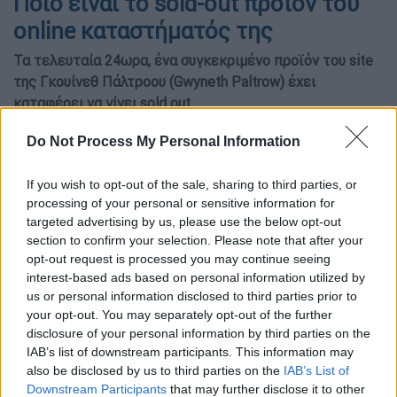
Ποιο είναι το sold-out προϊόν του
online καταστήματός της
Τα τελευταία 24ωρα, ένα συγκεκριμένο προϊόν του site
της Γκουίνεθ Πάλτροου (Gwyneth Paltrow) έχει
καταφέρει να γίνει sold out
🕛 χρόνος ανάγνωσης: 1 λεπτό ┋
Do Not Process My Personal Information
If you wish to opt-out of the sale, sharing to third parties, or
processing of your personal or sensitive information for
targeted advertising by us, please use the below opt-out
section to confirm your selection. Please note that after your
opt-out request is processed you may continue seeing
interest-based ads based on personal information utilized by
us or personal information disclosed to third parties prior to
your opt-out. You may separately opt-out of the further
disclosure of your personal information by third parties on the
IAB’s list of downstream participants. This information may
Γκουίνεθ Πάλτροου (copyright: AP photo)
also be disclosed by us to third parties on the
IAB’s List of
Downstream Participants
that may further disclose it to other