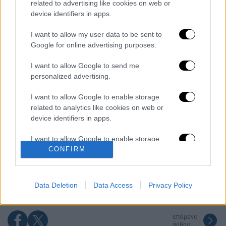
related to advertising like cookies on web or
Διαβάστε ακόμη
device identifiers in apps.
Kadebostany στο ethnos.gr: «Κάποτε
I want to allow my user data to be sent to
πίστευα ότι το να είσαι outsider ήταν
Google for online advertising purposes.
αδυναμία, τώρα το βλέπω ως δύναμη»
I want to allow Google to send me
«Χωρίς σκηνές και κουβέρτες σε ακραίες
personalized advertising.
θερμοκρασίες»: Σε δραματικές συνθήκες
χιλιάδες μετανάστες στη Θέουτα
I want to allow Google to enable storage
related to analytics like cookies on web or
Η ΕΛΑΣ διαψεύδει το περιστατικό με
device identifiers in apps.
τουρίστα στην Κρήτη: Σε ενήλικη η
πρόταση για σεξουαλική συνεύρεση
I want to allow Google to enable storage
related to functionality of the website or app.
CONFIRM
Συναγερμός στον Λυκαβηττό: Σορός σε
προχωρημένη σήψη εντοπίστηκε κοντά
I want to allow Google to enable storage
στους Αγίους Ισιδώρους
related to personalization.
Data Deletion
Data Access
Privacy Policy
I want to allow Google to enable storage
related to security, including authentication
επόμενο
functionality and fraud prevention, and other
άρθρο