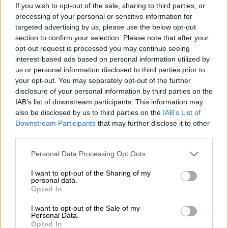
If you wish to opt-out of the sale, sharing to third parties, or
processing of your personal or sensitive information for
targeted advertising by us, please use the below opt-out
section to confirm your selection. Please note that after your
opt-out request is processed you may continue seeing
interest-based ads based on personal information utilized by
us or personal information disclosed to third parties prior to
your opt-out. You may separately opt-out of the further
disclosure of your personal information by third parties on the
IAB’s list of downstream participants. This information may
also be disclosed by us to third parties on the
IAB’s List of
Downstream Participants
that may further disclose it to other
agnostos_polemos.jpg
third parties.
Οι «Πανθέοι», ο «Άγνωστος πόλεμος»
Please note that this website/app uses one or more Google
Personal Data Processing Opt Outs
services and may gather and store information including but
και η κόντρα ανάμεσα σε
not limited to your visit or usage behaviour. You may click to
I want to opt-out of the Sharing of my
Βουγιουκλάκη και Καρέζη
personal data.
grant or deny consent to Google and its third-party tags to
Opted In
use your data for below specified purposes in below Google
Ο
Άγγελος Αντωνόπουλος
αναφέρθηκε
consent section.
I want to opt-out of the Sale of my
ακόμα στις ταινίες που αγάπησε και στην
Personal Data.
Opted In