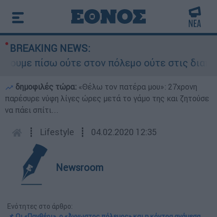
BREAKING NEWS:
 πίσω ούτε στον πόλεμο ούτε στις διαπραγματεύσ
δημοφιλές τώρα:
«Θέλω τον πατέρα μου»: 27χρονη
παρέσυρε νύφη λίγες ώρες μετά το γάμο της και ζητούσε
να πάει σπίτι...
┋
Lifestyle
┋
04.02.2020 12:35
Newsroom
Ενότητες στο άρθρο:
📌 Οι «Πανθέοι», ο «Άγνωστος πόλεμος» και η κόντρα ανάμεσα