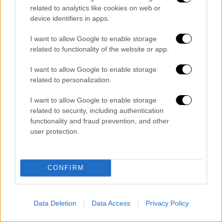
related to analytics like cookies on web or
Έγραψαν πάνω στις μπομπίνες αθλητικά
device identifiers in apps.
ματς. Ήταν εγκληματική αδιαφορία»
ανέφερε.
I want to allow Google to enable storage
related to functionality of the website or app.
I want to allow Google to enable storage
related to personalization.
antonopoulos_aggelos_b.jpg
I want to allow Google to enable storage
related to security, including authentication
functionality and fraud prevention, and other
Για την ιστορία: Η τηλεοπτική μεταφορά της
user protection.
ογκώδους τριλογίας του Τάσου Αθανασιάδη
(1.500 σελ.)
«Οι Πανθέοι»
υπήρξε μία από τις
μεγάλες επιτυχίες των πρώτων χρόνων της
CONFIRM
εγχώριας τηλεόρασης. Η ιστορία
εκτυλίχθηκε σε 100 επεισόδια από τον
Απρίλιο του 1977 εώς τον Ιούνιο του 1979.
Data Deletion
Data Access
Privacy Policy