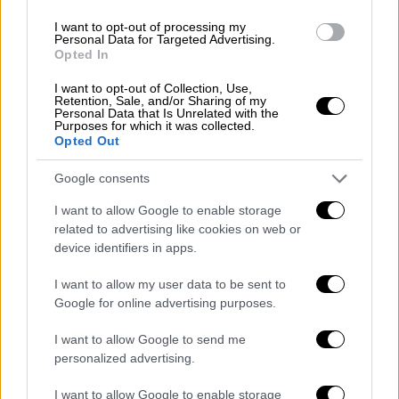
καριέρα του στην τηλεόραση στις
επιτυχημένες σειρές «Πανθέοι» και
I want to opt-out of processing my
Personal Data for Targeted Advertising.
«Άγνωστος πόλεμος». «Είχα δισταγμό»,
Opted In
εξομολογήθηκε αναφερόμενος στην πρόταση
I want to opt-out of Collection, Use,
του Κώστα Κουτσομύτη να
Retention, Sale, and/or Sharing of my
πρωταγωνιστήσει στον «Άγνωστο Πόλεμο».
Personal Data that Is Unrelated with the
Purposes for which it was collected.
αλλά παραδέχθηκε: «Εκείνη τη γενιά την είχα
Opted Out
κερδίσει. Είχα μεγάλη επικοινωνία με
Google consents
αυτούς τους ανθρώπους. Το '67, το '68, το
'69 και το '70, είχε 30 χρόνια απόσταση από
I want to allow Google to enable storage
το '40. Αυτό σημαίνει ότι οι θεατές των
related to advertising like cookies on web or
device identifiers in apps.
σειρών είχαν ζήσει τον πόλεμο. Ο κόσμος
μου έλεγε στο καμαρίνι ότι έκλαιγε επειδή
I want to allow my user data to be sent to
έβλεπε ένα επεισόδιο και το είχε ζήσει». Ο
Google for online advertising purposes.
ηθοποιός σχολίασε και το γεγονός ότι δύο
I want to allow Google to send me
μόνο επεισόδια των θρυλικών σειρών έχουν
personalized advertising.
διασωθεί; «Είναι μια αδιαφορία και μια
γαϊδουριά αυτών που εργάζονται εκεί.
I want to allow Google to enable storage