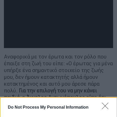
Αναφορικά με τον έρωτα και τον ρόλο που
έπαιξε στη ζωή του είπε: «Ο έρωτας για μένα
υπήρξε ένα σημαντικό στοιχείο της ζωής
μου, δεν ήμουν κατακτητής αλλά ήμουν
κατακτημένος και αυτό μου άρεσε πάρα
πολύ.
Για την επιλογή του να μην κάνει
παιδιά, ο Άγγελος Αντωνόπουλος είπε ότι
σήμερα μελαγχολεί.
Do Not Process My Personal Information