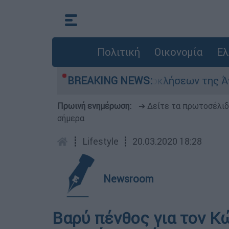
Πολιτική
Οικονομία
Ελ
πτέρων
Μπαράζ προκλήσεων της Άγκυρας στ
BREAKING NEWS:
Πρωινή ενημέρωση:
➔ Δείτε τα πρωτοσέλι
σήμερα
┋
Lifestyle
┋
20.03.2020 18:28
Newsroom
Βαρύ πένθος για τον Κ