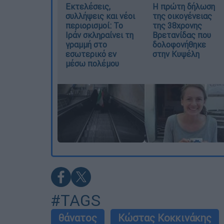
Εκτελέσεις,
Η πρώτη δήλωση
συλλήψεις και νέοι
της οικογένειας
περιορισμοί: Το
της 38χρονης
Ιράν σκληραίνει τη
Βρετανίδας που
γραμμή στο
δολοφονήθηκε
εσωτερικό εν
στην Κυψέλη
μέσω πολέμου
#TAGS
θάνατος
Κώστας Κοκκινάκης