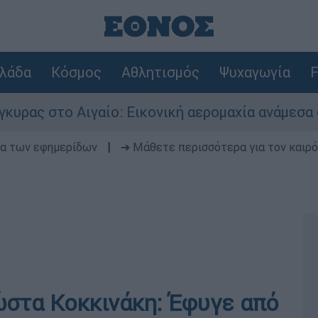
λάδα
Κόσμος
Αθλητισμός
Ψυχαγωγία
F
ο Αιγαίο: Εικονική αερομαχία ανάμεσα σε ελλην
δα των εφημερίδων
|
➔ Μάθετε περισσότερα για τον καιρό
ώστα Κοκκινάκη: Έφυγε από