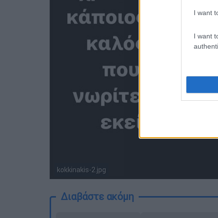
I want t
I want t
authenti
kokkinakis-2.jpg
Διαβάστε ακόμη