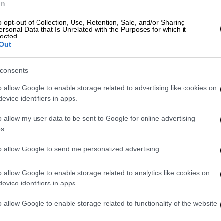
να τα δεις από εκεί ψηλά που βρίσκεσαι»
In
o opt-out of Collection, Use, Retention, Sale, and/or Sharing
ersonal Data that Is Unrelated with the Purposes for which it
lected.
Out
consents
o allow Google to enable storage related to advertising like cookies on
evice identifiers in apps.
o allow my user data to be sent to Google for online advertising
s.
to allow Google to send me personalized advertising.
o allow Google to enable storage related to analytics like cookies on
evice identifiers in apps.
o allow Google to enable storage related to functionality of the website