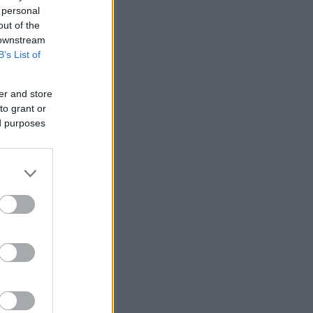
 personal
out of the
 downstream
B’s List of
er and store
to grant or
ed purposes