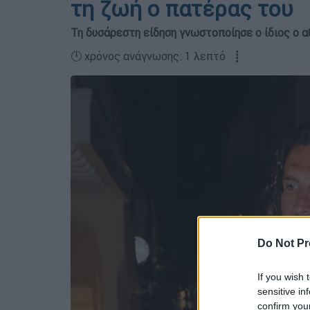
τη ζωή ο πατέρας του
Τη δυσάρεστη είδηση γνωστοποίησε ο ίδιος ο α
🕛 χρόνος ανάγνωσης: 1 λεπτό ┋
Do Not Pr
If you wish 
sensitive in
confirm you