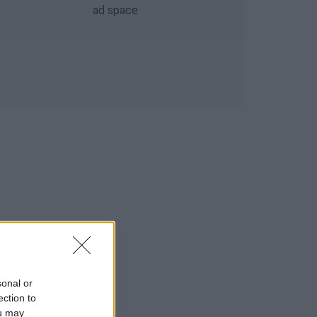
sonal or
ection to
ou may