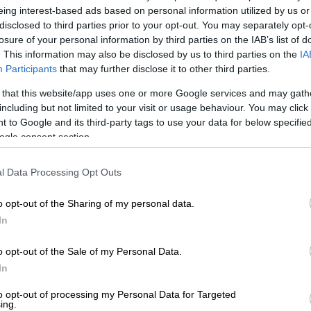
eing interest-based ads based on personal information utilized by us or
disclosed to third parties prior to your opt-out. You may separately opt-
losure of your personal information by third parties on the IAB’s list of
. This information may also be disclosed by us to third parties on the
IA
Participants
that may further disclose it to other third parties.
 that this website/app uses one or more Google services and may gath
including but not limited to your visit or usage behaviour. You may click 
 to Google and its third-party tags to use your data for below specifi
 το ΕΘΝΟΣ στη Google
ogle consent section.
ες ώρες ο
Κώστας Κοκκινάκης
, αφού ο
l Data Processing Opt Outs
τη ζωή. Τη δυσάρεστη είδηση
o opt-out of the Sharing of my personal data.
σα από τον προσωπικό του λογαριασμό στο
In
o opt-out of the Sale of my Personal Data.
. Ο καλύτερος μπαμπάς, παππούς και
In
 σε ότι κι αν χρειαζόμασταν. όπως μου
και καλός άνθρωπος. Μετανιώνω που δεν
to opt-out of processing my Personal Data for Targeted
ing.