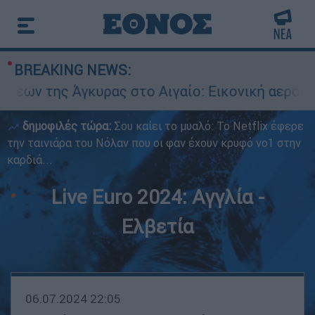
BREAKING NEWS:
γκυρας στο Αιγαίο: Εικονική αερομαχία ανάμεσα
δημοφιλές τώρα:
Σου καίει το μυαλό: Το Netflix έφερε
την ταινιάρα του Νόλαν που οι φαν έχουν κρυφό νο1 στην
καρδιά...
Live Euro 2024: Αγγλία -
Ελβετία
06.07.2024 22:05