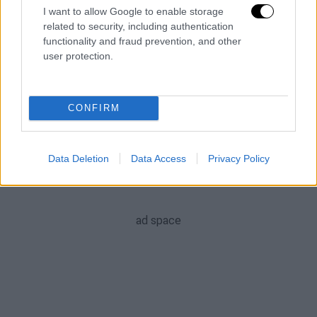
118' Σιέρο και Αμντούνι αντί Έμπισερ και Φρόιλερ.
I want to allow Google to enable storage
related to security, including authentication
functionality and fraud prevention, and other
user protection.
CONFIRM
Data Deletion
Data Access
Privacy Policy