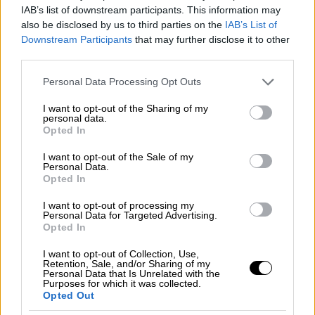
06.07.2024 21:32
IAB’s list of downstream participants. This information may
also be disclosed by us to third parties on the
IAB’s List of
Αρχίζουμε...
Downstream Participants
that may further disclose it to other
third parties.
Πάμε...
Please note that this website/app uses one or more Google
Personal Data Processing Opt Outs
services and may gather and store information including but
not limited to your visit or usage behaviour. You may click to
I want to opt-out of the Sharing of my
personal data.
grant or deny consent to Google and its third-party tags to
Opted In
use your data for below specified purposes in below Google
consent section.
I want to opt-out of the Sale of my
Personal Data.
Opted In
06.07.2024 21:28
I want to opt-out of processing my
Λήξη αγώνα
Personal Data for Targeted Advertising.
Opted In
Τέλος αγώνα. Ισόπαλο 1-1 το σκορ. Πάμε πέναλτι!
I want to opt-out of Collection, Use,
Retention, Sale, and/or Sharing of my
Personal Data that Is Unrelated with the
Purposes for which it was collected.
Opted Out