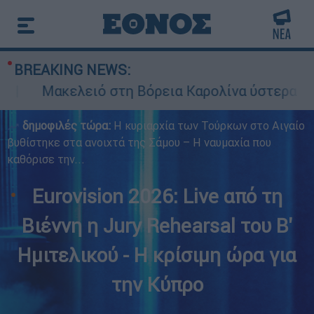
BREAKING NEWS:
ελειό στη Βόρεια Καρολίνα ύστερα από πυροβολ
δημοφιλές τώρα:
Η κυριαρχία των Τούρκων στο Αιγαίο
βυθίστηκε στα ανοιχτά της Σάμου – Η ναυμαχία που
καθόρισε την...
Eurovision 2026: Live από τη
Βιέννη η Jury Rehearsal του Β'
Ημιτελικού - Η κρίσιμη ώρα για
την Κύπρο