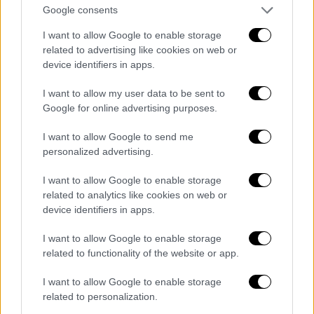
Google consents
I want to allow Google to enable storage
13.05.2026 23:27
related to advertising like cookies on web or
device identifiers in apps.
-. Ηνωμένο Βασίλειο - LOOK MUM NO
COMPUTER - Eins, Zwei, Drei
I want to allow my user data to be sent to
Google for online advertising purposes.
Δεν ξέρω τι να σχολιάσω.
I want to allow Google to send me
Άβολο σκηνικό, κακό τραγούδι και η τελευταία
personalized advertising.
θέση είναι βέβαιη.
I want to allow Google to enable storage
Και την αξίζουν.
related to analytics like cookies on web or
device identifiers in apps.
I want to allow Google to enable storage
related to functionality of the website or app.
I want to allow Google to enable storage
related to personalization.