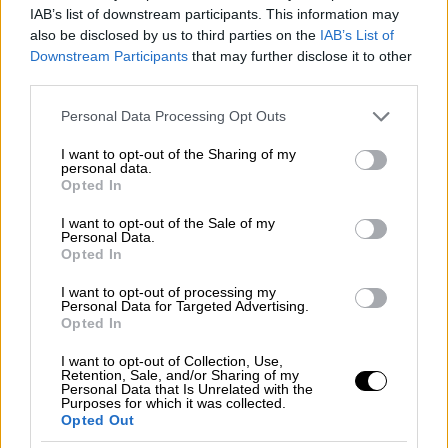
IAB’s list of downstream participants. This information may
also be disclosed by us to third parties on the
IAB’s List of
Downstream Participants
that may further disclose it to other
third parties.
13.05.2026 23:30
Please note that this website/app uses one or more Google
Personal Data Processing Opt Outs
services and may gather and store information including but
13. Αλβανία - Alis - Nan
not limited to your visit or usage behaviour. You may click to
I want to opt-out of the Sharing of my
personal data.
grant or deny consent to Google and its third-party tags to
Opted In
Μετά την αισχρή εμφάνιση των Βρετανών, έρχεται
use your data for below specified purposes in below Google
η συγκινητική Αλβανία.
consent section.
I want to opt-out of the Sale of my
Personal Data.
Ένας ύμνος για τη μητέρα με μία σπουδαία σκηνική
Opted In
εμφάνιση.
I want to opt-out of processing my
Personal Data for Targeted Advertising.
Φωνητικά υπήρχαν κάποιες αστοχίες αλλά η
Opted In
πρόκριση είναι σίγουρη.
I want to opt-out of Collection, Use,
Retention, Sale, and/or Sharing of my
Personal Data that Is Unrelated with the
Purposes for which it was collected.
Opted Out