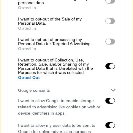
εργαζόμενοι της εταιρείας
σχετικά με την
personal data.
grant or deny consent to Google and its third-party tags to
Opted In
εμπειρία τους από το εργασιακό τους
use your data for below specified purposes in below Google
consent section.
περιβάλλον.
I want to opt-out of the Sale of my
Personal Data.
Opted In
Ο Διευθύνων Σύμβουλος της εταιρείας,
κ.
Γιάννης Μασούτης,
σημείωσε σχετικά:
I want to opt-out of processing my
Personal Data for Targeted Advertising.
«Είμαστε υπερήφανοι που η σχέση μας με
Opted In
τους εργαζόμενους είναι ισχυρή και
I want to opt-out of Collection, Use,
δυναμώνει περισσότερο μέσα στον χρόνο
Retention, Sale, and/or Sharing of my
Personal Data that Is Unrelated with the
και μάλιστα αυτό επιβεβαιώνεται μέσα από
Purposes for which it was collected.
τόσο σημαντικούς θεσμούς. Είμαστε μια
Opted Out
μεγάλη οικογένεια με κοινές αξίες και
Google consents
στόχους. Ό,τι καταφέρνουμε, το
καταφέρνουμε όλοι μαζί. Στην εταιρεία μας,
I want to allow Google to enable storage
related to advertising like cookies on web or
η δύναμή μας, είναι οι άνθρωποί μας».
device identifiers in apps.
Για την εταιρεία
Μασούτης
η πιστοποίηση
I want to allow my user data to be sent to
αυτή είναι ιδιαίτερα σημαντική, επειδή
οι
Google for online advertising purposes.