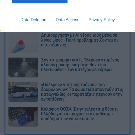
απασχολεί περισσότερους από 8.900
εργαζόμενους.
Data Deletion
Data Access
Privacy Policy
Διαβάστε ακόμη
Δημιούργησαν με AI νέους ιούς μέσα σε
λίγες ώρες - Γιατί προβληματίζονται οι
επιστήμονες
Σαν το τρομακτικό It: 15χρονο ντυμένος
κλόουν μαχαίρωσε μέχρι θανάτου
ηλικιωμένο - Τον κατέγραψε κάμερα
«Πόλεμος» για τους χρόνους των
δρομολογίων: Τα σωματεία απαντούν στις
καταγγελίες, οι παρατάξεις περνούν στην
αντεπίθεση
Κόλαφος ΟΟΣΑ: Στην τελευταία θέση η
Ελλάδα για το πραγματικό διαθέσιμο
εισόδημα των νοικοκυριών