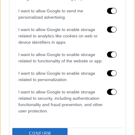
εργαζόμενοι που παίρνουν μέρος στην
έρευνα δεν βρίσκονται σε έναν χώρο
, αλλά
I want to allow Google to send me
personalized advertising.
σε διάφορα σημεία της Ελλάδας στα
333
καταστήματα του δικτύου
, στα γραφεία
I want to allow Google to enable storage
διοίκησης, στο Logistics center. Μέσα από
related to analytics like cookies on web or
αυτή διασπορά εργαζόμενων, η εταιρεία
device identifiers in apps.
καταφέρνει να τους εμπνέει και να τους
I want to allow Google to enable storage
ενώνει προσφέροντάς τους εξαιρετικό
related to functionality of the website or app.
περιβάλλον εργασίας.
I want to allow Google to enable storage
related to personalization.
Η εταιρεία
Μασούτης
είναι μια ελληνική
οικογενειακή εταιρεία που ξεκίνησε από τη
I want to allow Google to enable storage
Θεσσαλονίκη το 1976. Φέτος συμπληρώνει
related to security, including authentication
45 χρόνια επιτυχημένης πορείας στην
functionality and fraud prevention, and other
user protection.
ελληνική αγορά και το δίκτυό της
εξαπλώνεται από τον Έβρο μέχρι την Αττική
και την Πάτρα με 333 καταστήματα και
CONFIRM