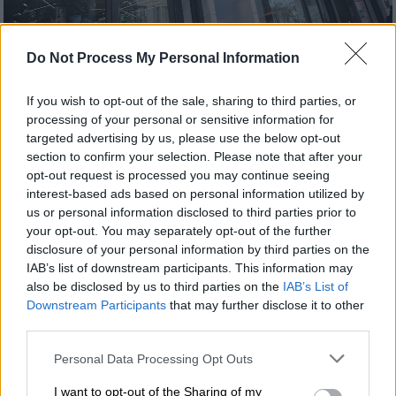
(Copyright: Intime)
Do Not Process My Personal Information
If you wish to opt-out of the sale, sharing to third parties, or
Προσθέστε το ΕΘΝΟΣ στη Google
processing of your personal or sensitive information for
targeted advertising by us, please use the below opt-out
section to confirm your selection. Please note that after your
H εταιρεία
Μασούτης
με περηφάνεια
opt-out request is processed you may continue seeing
ανακοινώνει ότι απέκτησε την
Πιστοποίηση
interest-based ads based on personal information utilized by
του Great Place to Work®,
(CERTIFIED by
us or personal information disclosed to third parties prior to
Great Place to Work®) μετά από μια μεθοδική
your opt-out. You may separately opt-out of the further
disclosure of your personal information by third parties on the
και διεξοδική αξιολόγηση η οποία
IAB’s list of downstream participants. This information may
πραγματοποιήθηκε από τον οργανισμό Great
also be disclosed by us to third parties on the
IAB’s List of
Place to Work® Hellas.
Downstream Participants
that may further disclose it to other
third parties.
Η Πιστοποίηση αυτή βασίζεται κατά κύριο
Please note that this website/app uses one or more Google
λόγο, στην άμεση, ανώνυμη και εμπιστευτική
Personal Data Processing Opt Outs
services and may gather and store information including but
αξιολόγηση την οποία
πραγματοποιούν οι
not limited to your visit or usage behaviour. You may click to
I want to opt-out of the Sharing of my