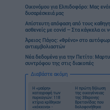
Οικονόμου για Ελπιδοφόρο: Μας ενόχ
δυσαρέσκειά μας
Απίστευτη απόφαση από τους καθηγη
ασθενείς με covid – Στα κάγκελα οι 
Άρειος Πάγος: «Φρένο» στο αυτόφωρ
αντιεμβολιαστών
Νέα δεδομένα για την Πετίτο: Μαρτυ
συντρόφου της στις διακοπές
Διαβάστε ακόμη
Η «μαύρη»
Η πρώτη δήλωση
καταγραφή των
της οικογένειας
πυρκαγιών: 118
της 38χρονης
κτίρια κρίθηκαν
Βρετανίδας που
«κόκκινα» -
δολοφονήθηκε