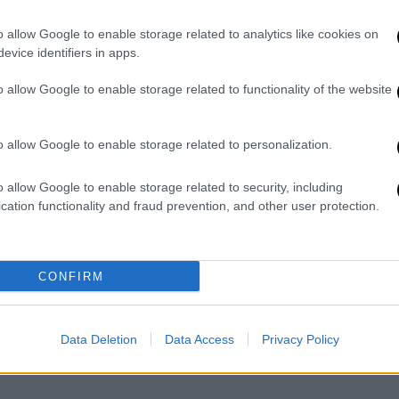
το και ασφαλές περιβάλλον εργασίας,
ων στην Ευρώπη. Ανεκτίμητη αξία σε αυτή
o allow Google to enable storage related to analytics like cookies on
έχεια, η διάρκεια και το αποτέλεσμα της
evice identifiers in apps.
o allow Google to enable storage related to functionality of the website
o allow Google to enable storage related to personalization.
o allow Google to enable storage related to security, including
cation functionality and fraud prevention, and other user protection.
CONFIRM
Data Deletion
Data Access
Privacy Policy