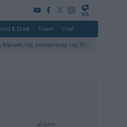
ood & Drink
Travel
Viral
 οικογένειας της 38χρονης Βρετανίδας που δο