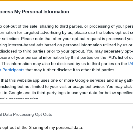
ια
αμιγώς ελληνική εταιρεία
, αλλά και
ocess My Personal Information
πιστοποίηση που έλαβε για
10η συνεχόμενη
είες με το καλύτερο εργασιακό περιβάλλον
to opt-out of the sale, sharing to third parties, or processing of your per
(CERTIFIED by Great Place to Work®), στο
formation for targeted advertising by us, please use the below opt-out s
Greece
.
r selection. Please note that after your opt-out request is processed y
eing interest-based ads based on personal information utilized by us or
disclosed to third parties prior to your opt-out. You may separately opt-
losure of your personal information by third parties on the IAB’s list of
. This information may also be disclosed by us to third parties on the
IA
Participants
that may further disclose it to other third parties.
 that this website/app uses one or more Google services and may gath
including but not limited to your visit or usage behaviour. You may click 
 to Google and its third-party tags to use your data for below specifi
ogle consent section.
l Data Processing Opt Outs
o opt-out of the Sharing of my personal data.