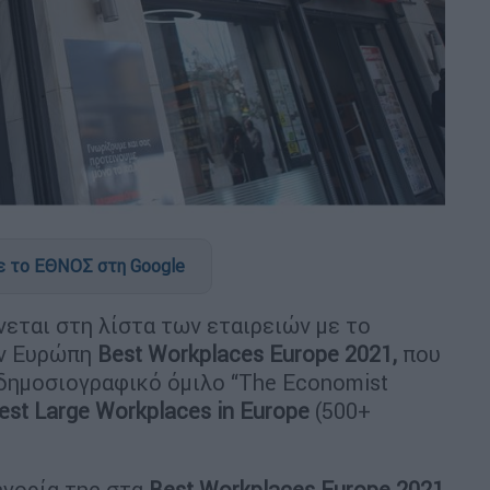
 το ΕΘΝΟΣ στη Google
νεται στη λίστα των εταιρειών με το
ην Ευρώπη
Best
Workplaces
Europe
2021,
που
δημοσιογραφικό όμιλο “The Economist
est
Large
Workplaces
in
Europe
(500+
ηγορία της στα
Best
Workplaces
Europe
2021