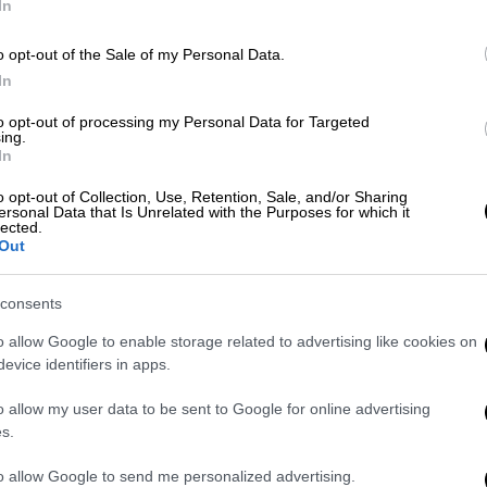
In
o opt-out of the Sale of my Personal Data.
In
to opt-out of processing my Personal Data for Targeted
ing.
In
o opt-out of Collection, Use, Retention, Sale, and/or Sharing
ersonal Data that Is Unrelated with the Purposes for which it
lected.
Out
consents
o allow Google to enable storage related to advertising like cookies on
evice identifiers in apps.
o allow my user data to be sent to Google for online advertising
TM
s.
ην ευρωπαϊκή λίστα
Best Workplaces
ρκή δέσμευση απέναντι στους ανθρώπους
to allow Google to send me personalized advertising.