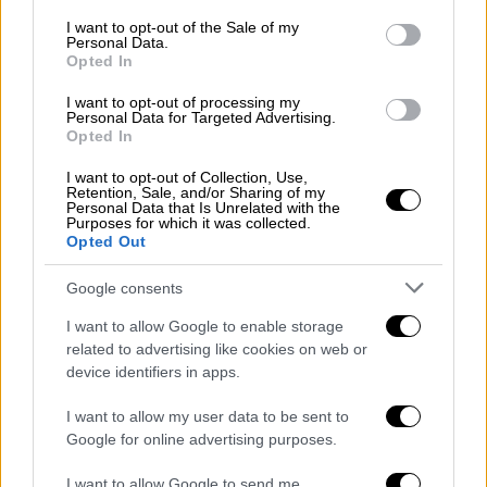
προσφέρουμε καινοτομία που ωθεί τα όρια
consent section.
I want to opt-out of the Sale of my
Personal Data.
της τεχνολογίας
και οι νέες συσκευές μας,
Opted In
όχι μόνο παρέχουν περισσότερες επιλογές
στους χρήστες, αλλά προσφέρουν μια
I want to opt-out of processing my
Personal Data for Targeted Advertising.
πραγματικά συνδεδεμένη εμπειρία, χάρη
Opted In
στην ενιαία πρόσβαση στο οικοσύστημα
I want to opt-out of Collection, Use,
συσκευών και συνεργατών Samsung Galaxy.
Retention, Sale, and/or Sharing of my
Personal Data that Is Unrelated with the
Ανυπομονούμε να δώσουμε στους χρήστες
Purposes for which it was collected.
την ευκαιρία να διευκολύνουν τη ζωή τους
Opted Out
και να συνδεθούν με άλλους, ακόμη πιο
Google consents
απρόσκοπτα».
I want to allow Google to enable storage
Τα Samsung Galaxy S22 και S22+ σπάνε τους
related to advertising like cookies on web or
κανόνες, ενσωματώνοντας προηγμένες
device identifiers in apps.
λειτουργίες AI και Nightography, για τις
I want to allow my user data to be sent to
καλύτερες φωτογραφίες και βίντεο σε
Google for online advertising purposes.
συσκευή Samsung Galaxy. Το Samsung
I want to allow Google to send me