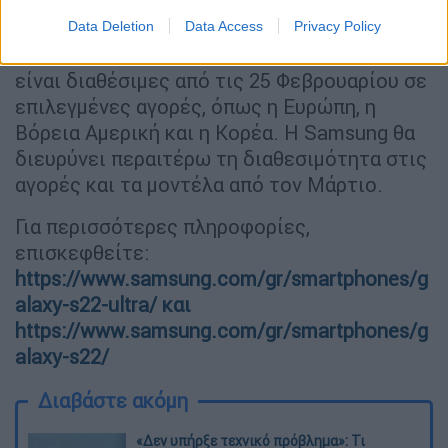
ψυχαγωγίας, όπως ποτέ άλλοτε.
Data Deletion
Data Access
Privacy Policy
Οι σειρές Samsung Galaxy S22 και Tab S8 θα
είναι διαθέσιμες από τις 25 Φεβρουαρίου σε
επιλεγμένες αγορές, όπως η Ευρώπη, η
Βόρεια Αμερική και η Κορέα. Η Samsung θα
διευρύνει περαιτέρω τη διαθεσιμότητα στις
αγορές και τα μοντέλα από τον Μάρτιο.
Για περισσότερες πληροφορίες,
επισκεφθείτε:
https://www.samsung.com/gr/smartphones/g
alaxy-s22-ultra/ και
https://www.samsung.com/gr/smartphones/g
alaxy-s22/
Διαβάστε ακόμη
«Δεν υπήρξε τεχνικό πρόβλημα»: Τι