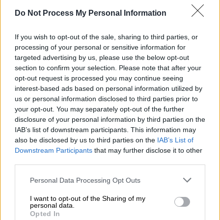
εκείνες της σειράς Samsung Galaxy S21, με
Do Not Process My Personal Information
το μοντέλο Samsung Galaxy S22 Ultra να
σημειώνει πάνω από το 60% των πωλήσεων
If you wish to opt-out of the sale, sharing to third parties, or
μέχρι στιγμής. Ταυτόχρονα, οι
processing of your personal or sensitive information for
προπαραγγελίες της σειράς Samsung Galaxy
targeted advertising by us, please use the below opt-out
Tab S8 υπερδιπλασίασαν επίσης τον όγκο
section to confirm your selection. Please note that after your
opt-out request is processed you may continue seeing
προπαραγγελιών, συγκριτικά με τα Samsung
interest-based ads based on personal information utilized by
Galaxy Tab S7, με το 50% των πωλήσεων
us or personal information disclosed to third parties prior to
μέχρι στιγμής να καταγράφονται στο
your opt-out. You may separately opt-out of the further
μοντέλο Samsung Galaxy Tab S8 Ultra.
disclosure of your personal information by third parties on the
IAB’s list of downstream participants. This information may
«Είμαστε ενθουσιασμένοι που οι νέες σειρές
also be disclosed by us to third parties on the
IAB’s List of
Samsung Galaxy S22 και Tab S8 βρίσκονται
Downstream Participants
that may further disclose it to other
third parties.
ήδη ανάμεσα στις πιο δημοφιλείς συσκευές
μας μέχρι σήμερα», σημείωσε ο Bryan Choi,
Please note that this website/app uses one or more Google
Personal Data Processing Opt Outs
services and may gather and store information including but
Πρόεδρος και Επικεφαλής Sales & Marketing
not limited to your visit or usage behaviour. You may click to
I want to opt-out of the Sharing of my
στο MX Business της Samsung Electronics.
personal data.
grant or deny consent to Google and its third-party tags to
Opted In
«Στη Samsung,
δεσμευόμαστε να
use your data for below specified purposes in below Google