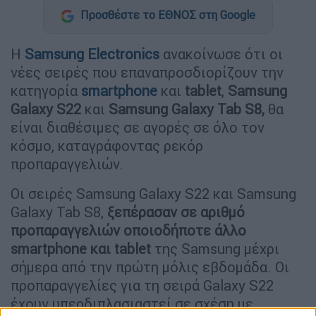
Προσθέστε το ΕΘΝΟΣ στη Google
Η
Samsung Electronics
ανακοίνωσε ότι οι
νέες σειρές που επαναπροσδιορίζουν την
κατηγορία
smartphone
και
tablet
,
Samsung
Galaxy S22
και
Samsung Galaxy Tab S8,
θα
είναι διαθέσιμες σε αγορές σε όλο τον
κόσμο, καταγράφοντας ρεκόρ
προπαραγγελιών.
Οι σειρές Samsung Galaxy S22 και Samsung
Galaxy Tab S8,
ξεπέρασαν σε αριθμό
προπαραγγελιών οποιοδήποτε άλλο
smartphone και tablet
της Samsung μέχρι
σήμερα από την πρώτη μόλις εβδομάδα. Οι
προπαραγγελίες για τη σειρά Galaxy S22
έχουν υπερδιπλασιαστεί σε σχέση με