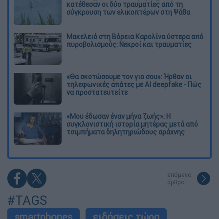
κατέθεσαν οι δύο τραυματίες από τη
σύγκρουση των ελικοπτέρων στη Ψάθα
Μακελειό στη Βόρεια Καρολίνα ύστερα από
πυροβολισμούς: Νεκροί και τραυματίες
«Θα σκοτώσουμε τον γιο σου»: Ήρθαν οι
τηλεφωνικές απάτες με AI deepfake - Πώς
να προστατευτείτε
«Μου έδωσαν έναν μήνα ζωής»: Η
συγκλονιστική ιστορία μητέρας μετά από
τσιμπήματα δηλητηριώδους αράχνης
επόμενο
άρθρο
#TAGS
smartphones
ειδήσεις τώρα