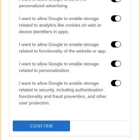
Galaxy S22 Ultra σηματοδοτεί, επίσης,
ένα
personalized advertising.
νέο κεφάλαιο για τα smartphones,
συνδυάζοντας τη δημιουργική δύναμη της
I want to allow Google to enable storage
σειράς S με την εμπειρία παραγωγικότητας
related to analytics like cookies on web or
device identifiers in apps.
χάρη στη γραφίδα S Pen, που προηγουμένως
ήταν διαθέσιμη στη σειρά Galaxy Note.
I want to allow Google to enable storage
related to functionality of the website or app.
Η
σειρά Samsung Galaxy Tab S8 είναι
διαθέσιμη σε τρία μοντέλα:
το Tab S8, το
I want to allow Google to enable storage
Tab S8+ και για πρώτη φορά, το Tab S8 Ultra.
related to personalization.
Η νέα σειρά tablet της Samsung, αποτελεί
I want to allow Google to enable storage
την πιο τολμηρή ναυαρχίδα που έχει
related to security, including authentication
προσφέρει η εταιρεία έως σήμερα, με ισχυρή
functionality and fraud prevention, and other
απόδοση multitasking, μια πραγματικά
user protection.
καθηλωτική οθόνη, εξαιρετικά ομαλή
εμπειρία χρήσης της γραφίδας S Pen και
CONFIRM
πρόσβαση σε ένα ανοιχτό οικοσύστημα για
απρόσκοπτη εργασία και ατελείωτες ώρες