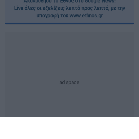
Ακολούθησε το Έθνος στο Google News!
Live όλες οι εξελίξεις λεπτό προς λεπτό, με την
υπογραφή του www.ethnos.gr