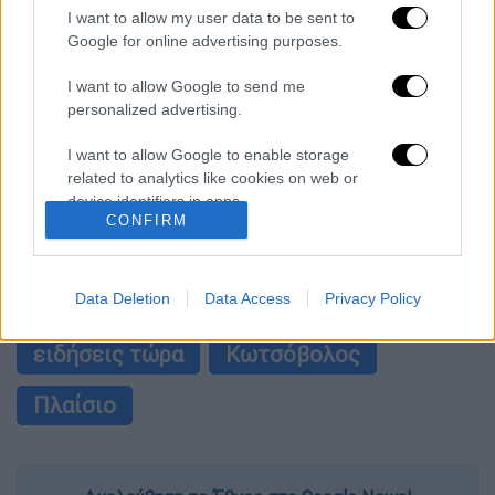
I want to allow my user data to be sent to
Συναγερμός και σήμερα: Στο «κόκκινο»
Google for online advertising purposes.
Αττική και 6 περιφέρειες λόγω καύσωνα -
Αυξημένες περιπολίες και drones
I want to allow Google to send me
personalized advertising.
Νίκος Καλογερόπουλος: Μια ζωή γεμάτη
θέατρο, σινεμά και ποίηση
I want to allow Google to enable storage
related to analytics like cookies on web or
device identifiers in apps.
CONFIRM
I want to allow Google to enable storage
επόμενο
related to functionality of the website or app.
άρθρο
Data Deletion
Data Access
Privacy Policy
#TAGS
I want to allow Google to enable storage
related to personalization.
ειδήσεις τώρα
Κωτσόβολος
I want to allow Google to enable storage
Πλαίσιο
related to security, including authentication
functionality and fraud prevention, and other
user protection.