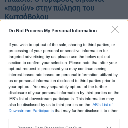
«παρών» στην πώληση του
Κωτσόβολου
Do Not Process My Personal Information
If you wish to opt-out of the sale, sharing to third parties, or
processing of your personal or sensitive information for
targeted advertising by us, please use the below opt-out
section to confirm your selection. Please note that after your
opt-out request is processed you may continue seeing
interest-based ads based on personal information utilized by
us or personal information disclosed to third parties prior to
your opt-out. You may separately opt-out of the further
disclosure of your personal information by third parties on the
IAB’s list of downstream participants. This information may
also be disclosed by us to third parties on the
IAB’s List of
Downstream Participants
that may further disclose it to other
third parties.
Προσθέστε το ΕΘΝΟΣ στη Google
Please note that this website/app uses one or more Google
Personal Data Processing Opt Outs