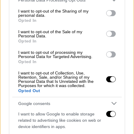
services and may gather and store information including but
Τις εξελίξεις που σχετίζονται με την
not limited to your visit or usage behaviour. You may click to
I want to opt-out of the Sharing of my
personal data.
πρόθεση της Currys να πουλήσει την
grant or deny consent to Google and its third-party tags to
Opted In
use your data for below specified purposes in below Google
Κωτσόβολος
παρακολουθεί από κοντά το
consent section.
I want to opt-out of the Sale of my
Πλαίσιο
, όπως δήλωσε χθες ο CEO της
Personal Data.
εταιρείας, Κώστας Γεράρδος, αφού
Opted In
πρόκειται για έναν σημαντικό «παίκτη» στον
I want to opt-out of processing my
κλάδο όπου δραστηριοποιείται.
Personal Data for Targeted Advertising.
Opted In
Διαβάστε περισσότερα στο
imerisia.gr
I want to opt-out of Collection, Use,
Retention, Sale, and/or Sharing of my
Personal Data that Is Unrelated with the
Διαβάστε ακόμη
Purposes for which it was collected.
Opted Out
Το φθινοπωρινό σχέδιο Ανδρουλάκη: Η
αντεπίθεση του ΠΑΣΟΚ από την κοινωνία
Google consents
έως τη ΔΕΘ
I want to allow Google to enable storage
Η παγίδα του Ορμούζ για τον Τραμπ και το
related to advertising like cookies on web or
επικίνδυνο στοίχημα της Τεχεράνης - Ποιος
device identifiers in apps.
θα λυγίσει πρώτος