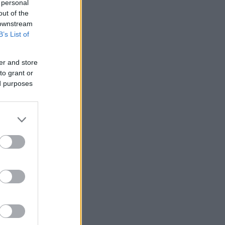
 personal
out of the
 downstream
B’s List of
er and store
to grant or
ed purposes