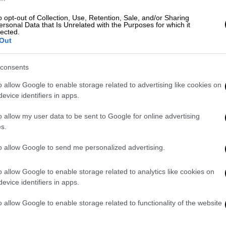
o opt-out of Collection, Use, Retention, Sale, and/or Sharing
ersonal Data that Is Unrelated with the Purposes for which it
ικά 300 φορές τη γλυκύτητα της ζάχαρης,
lected.
γλυκαιμικό δείκτη. Αυτή η φυσική
Out
ύ λιγότερης ποσότητας του συστατικού.
ση που συναντάται σε πολλά τεχνητά
consents
ντικές επιπτώσεις της ζάχαρης είναι πλεόν
o allow Google to enable storage related to advertising like cookies on
 η καλλιέργεια ζαχαροκάλαμου έχει
evice identifiers in apps.
ωτα οικοσυστήματα του κόσμου, μειώνοντας
o allow my user data to be sent to Google for online advertising
της ακτής του Ατλαντικού της
s.
τασης. Η στέβια από την άλλη, απαιτεί μόνο
ργειας που απαιτείται για την παραγωγή της
to allow Google to send me personalized advertising.
σκεται στη ζάχαρη.
o allow Google to enable storage related to analytics like cookies on
ση του
Παγκόσμιου Οργανισμού Υγείας
στις
evice identifiers in apps.
ένα δημοφιλές τεχνητό γλυκαντικό που
o allow Google to enable storage related to functionality of the website
ς τα αναψυκτικά διαίτης και οι τσίχλες
ότι πρέπει να χαρακτηριστεί ως «πιθανώς