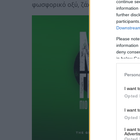
continue se
φωσφορικό οξύ, ζάχαρη ή συντηρητικ
information 
further disc
participants
Downstream 
Please note
information 
deny consent
in below Go
Persona
I want t
Opted 
I want t
Opted 
I want 
Advertis
Opted 