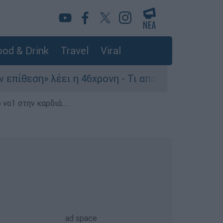
od & Drink
Travel
Viral
» λέει η 46χρονη - Τι αποκάλυψε στους αστυνομι
 νο1 στην καρδιά...