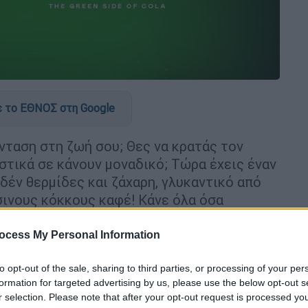
 το ΕΘΝΟΣ στη Google
νταση στη ζωή σου; Θες να κρατάς τον
στικά σε κάνουν μοναδικό; Τώρα έχεις έναν
δέν θερμίδες και ζάχαρη, γλυκαντικό από
σινους κόκκους καφέ! Κάνε όλα όσα
της
Green Cola!
ocess My Personal Information
είχνουν ότι πλέον η πλειοψηφία αναζητά
μιδική επιβάρυνση. Η
Green Cola
είναι ένα
to opt-out of the sale, sharing to third parties, or processing of your per
εύση cola, γλυκαντικά από το φυτό
στέβια
,
formation for targeted advertising by us, please use the below opt-out s
ους καφέ και καθόλου ασπαρτάμη,
r selection. Please note that after your opt-out request is processed y