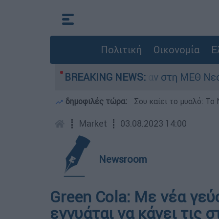
Πολιτική
Οικονομία
Ε
 8 ημερών - Νοσηλευόταν στη ΜΕΘ Νεογνών
BREAKING NEWS:
δημοφιλές τώρα:
Σου καίει το μυαλό: Το 
┋
Market
┋
03.08.2023 14:00
Newsroom
Green Cola: Με νέα γεύ
εγγυάται να κάνει τις 