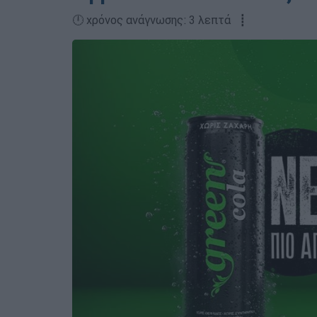
🕛 χρόνος ανάγνωσης: 3 λεπτά ┋