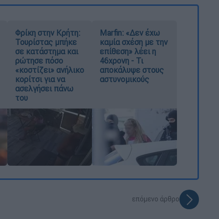
Φρίκη στην Κρήτη:
Marfin: «Δεν έχω
Τουρίστας μπήκε
καμία σχέση με την
σε κατάστημα και
επίθεση» λέει η
ρώτησε πόσο
46χρονη - Τι
«κοστίζει» ανήλικο
αποκάλυψε στους
κορίτσι για να
αστυνομικούς
ασελγήσει πάνω
του
επόμενο άρθρο