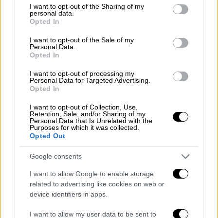
Ιανουάριο του 2021, η οποία ξεκίνησε στις
not limited to your visit or usage behaviour. You may click to
I want to opt-out of the Sharing of my
personal data.
17/01/2021 και έληξε στις 25/01/2021. Η
grant or deny consent to Google and its third-party tags to
Opted In
use your data for below specified purposes in below Google
σελίδα που αφορούσε στη συγκεκριμένη
consent section.
καμπάνια κατέστη ανενεργή αμέσως μετά τη
I want to opt-out of the Sale of my
Personal Data.
λήξη της και μη προσβάσιμη μέσα από το
Opted In
ηλεκτρονικό κατάστημα της Κωτσόβολος.
I want to opt-out of processing my
Υπάρχει ωστόσο αρχειοθετημένη ως
Personal Data for Targeted Advertising.
Opted In
καμπάνια στις παγκόσμιες μηχανές
αναζήτησης, με μηδενική επισκεψιμότητα
I want to opt-out of Collection, Use,
Retention, Sale, and/or Sharing of my
όπως προκύπτει από στοιχεία της Google.
Personal Data that Is Unrelated with the
Purposes for which it was collected.
Αντίστοιχα, υπάρχουν χιλιάδες τέτοιες
Opted Out
ανενεργές καμπάνιες αρχειοθετημένες στα
ηλεκτρονικά καταστήματα εμπορικών
Google consents
επιχειρήσεων από όλους τους κλάδους,
I want to allow Google to enable storage
τόσο στην Ελλάδα όσο και παγκοσμίως. Όλα
related to advertising like cookies on web or
τα παραπάνω στοιχεία προσκομίστηκαν στην
device identifiers in apps.
υπηρεσία ελέγχου.
I want to allow my user data to be sent to