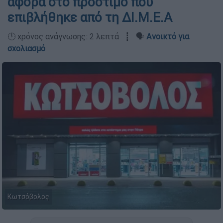
αφορά στο πρόστιμο που
επιβλήθηκε από τη ΔΙ.Μ.Ε.Α
🕛 χρόνος ανάγνωσης: 2 λεπτά ┋ 🗣️
Ανοικτό για
σχολιασμό
Κωτσόβολος