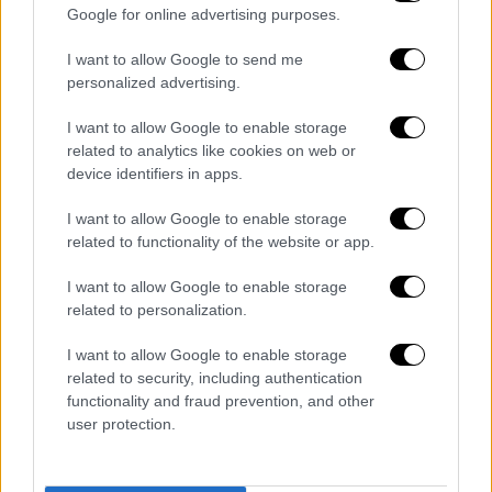
Google for online advertising purposes.
Τέλος, η εταιρία μας ελέγχθηκε για την
εμπορική της απόφαση κατά την περίοδο
I want to allow Google to send me
του Black Friday 2023, να δημοσιεύσει σε
personalized advertising.
διάγραμμα τις χαμηλότερες τιμές όλων των
I want to allow Google to enable storage
προϊόντων σε προσφορά για κάθε μήνα του
related to analytics like cookies on web or
2023 και παραπέμφθηκε για περαιτέρω
device identifiers in apps.
εξέταση από την υπηρεσία της Γενικής
Γραμματείας Εμπορίου, ώστε να αποφανθεί
I want to allow Google to enable storage
related to functionality of the website or app.
αν το συγκεκριμένο διάγραμμα δημιουργεί
σύγχυση στον καταναλωτή.
I want to allow Google to enable storage
related to personalization.
Στόχος μας ήταν με το συγκεκριμένο
διάγραμμα τιμής, να δώσουμε τη μεγαλύτερη
I want to allow Google to enable storage
δυνατή διαφάνεια στον καταναλωτή να
related to security, including authentication
functionality and fraud prevention, and other
επιβεβαιώσει ότι οι τιμές των ειδών σε
user protection.
προσφορά, κατά τη διάρκεια του Black Friday
2023, ήταν οι χαμηλότερές μας για το έτος