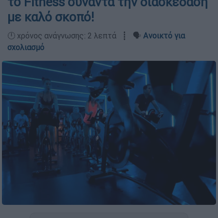
το Fitness συναντά την διασκέδαση
με καλό σκοπό!
🕛 χρόνος ανάγνωσης: 2 λεπτά ┋ 🗣️
Ανοικτό για
σχολιασμό