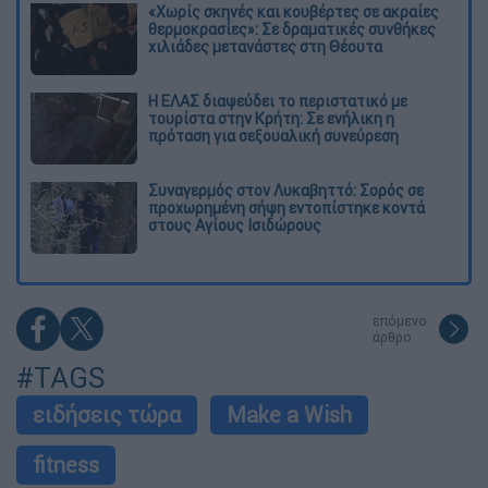
«Χωρίς σκηνές και κουβέρτες σε ακραίες
θερμοκρασίες»: Σε δραματικές συνθήκες
χιλιάδες μετανάστες στη Θέουτα
Η ΕΛΑΣ διαψεύδει το περιστατικό με
τουρίστα στην Κρήτη: Σε ενήλικη η
πρόταση για σεξουαλική συνεύρεση
Συναγερμός στον Λυκαβηττό: Σορός σε
προχωρημένη σήψη εντοπίστηκε κοντά
στους Αγίους Ισιδώρους
επόμενο
άρθρο
#TAGS
ειδήσεις τώρα
Make a Wish
fitness