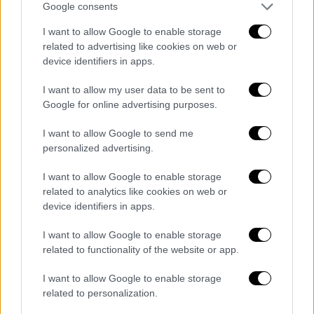
Google consents
I want to allow Google to enable storage
related to advertising like cookies on web or
device identifiers in apps.
I want to allow my user data to be sent to
Google for online advertising purposes.
I want to allow Google to send me
personalized advertising.
I want to allow Google to enable storage
related to analytics like cookies on web or
device identifiers in apps.
I want to allow Google to enable storage
Την εκδήλωση υποστήριξαν η εταιρεία ειδών
related to functionality of the website or app.
οικιακής φροντίδας και ατομικής
προστασίας
T
REELLIUM
και τα προϊόντα
I want to allow Google to enable storage
related to personalization.
ASSOS Household
, τα
Fitness Meals
, καθώς