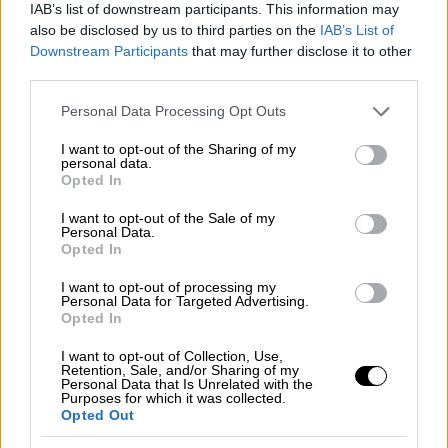
IAB’s list of downstream participants. This information may
γυναίκες που αγαπούν την άθληση και
also be disclosed by us to third parties on the
IAB’s List of
το spinning άλλα και τριαθλητές που
Downstream Participants
that may further disclose it to other
βοήθησαν στη συντέλεση του σημαντικού
third parties.
στόχου!
Please note that this website/app uses one or more Google
Personal Data Processing Opt Outs
services and may gather and store information including but
Ο όμορφος αυτός αγώνας ξεχώρισε από την
not limited to your visit or usage behaviour. You may click to
I want to opt-out of the Sharing of my
personal data.
χαρούμενη διάθεση των συμμετεχόντων, την
grant or deny consent to Google and its third-party tags to
Opted In
use your data for below specified purposes in below Google
δυνατή χορευτική μουσική από Live DJ Set
consent section.
και φυσικά το Live Saxophone show που
I want to opt-out of the Sale of my
Personal Data.
έπαιζε στο ρυθμό και έδινε ενέργεια στην
Opted In
αίθουσα!
I want to opt-out of processing my
Personal Data for Targeted Advertising.
Μετά το τέλος του αγώνα, όλους τους
Opted In
αθλούμενους περίμεναν απολαυστικοί,
I want to opt-out of Collection, Use,
δροσιστικοί χυμοί VERVE και μπάρες
Retention, Sale, and/or Sharing of my
Personal Data that Is Unrelated with the
πρωτεΐνης από τα X-Treme Stores ενώ
Purposes for which it was collected.
Opted Out
παράλληλα πραγματοποιήθηκε βράβευση
όλων των συμμετεχόντων με πλούσια δώρα!