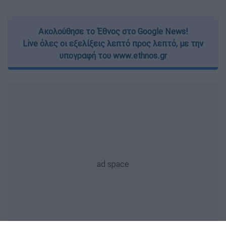
Ακολούθησε το Έθνος στο Google News!
Live όλες οι εξελίξεις λεπτό προς λεπτό, με την
υπογραφή του www.ethnos.gr