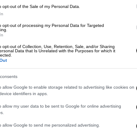
nner ή κάνοντας δωρεά με την αποστολή
o opt-out of the Sale of my Personal Data.
θα μετατραπεί σε πασχαλινά γεύματα για
In
 ανάγκη.
to opt-out of processing my Personal Data for Targeted
ing.
In
o opt-out of Collection, Use, Retention, Sale, and/or Sharing
ersonal Data that Is Unrelated with the Purposes for which it
lected.
Out
consents
o allow Google to enable storage related to advertising like cookies on
evice identifiers in apps.
o allow my user data to be sent to Google for online advertising
s.
to allow Google to send me personalized advertising.