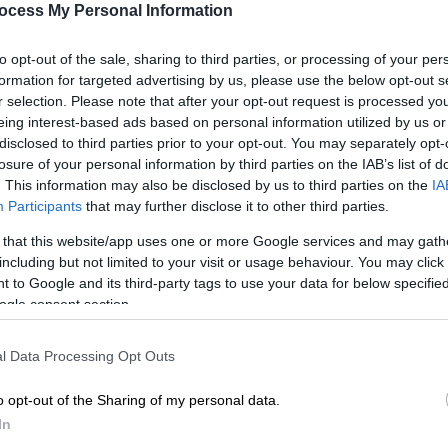
ocess My Personal Information
to opt-out of the sale, sharing to third parties, or processing of your per
formation for targeted advertising by us, please use the below opt-out s
r selection. Please note that after your opt-out request is processed y
eing interest-based ads based on personal information utilized by us or
disclosed to third parties prior to your opt-out. You may separately opt-
losure of your personal information by third parties on the IAB’s list of
. This information may also be disclosed by us to third parties on the
IA
Participants
that may further disclose it to other third parties.
 that this website/app uses one or more Google services and may gath
including but not limited to your visit or usage behaviour. You may click 
 το ΕΘΝΟΣ στη Google
 to Google and its third-party tags to use your data for below specifi
ogle consent section.
ι Κοινωνικής Ευθύνης Love Delivered
, το
ασία με το
Μαζί για το Παιδί,
μοιράζει
l Data Processing Opt Outs
ά σε όλη την Ελλάδα.
o opt-out of the Sharing of my personal data.
d μπορούν να κάνουν δωρεά 1€ στο
Μαζί
In