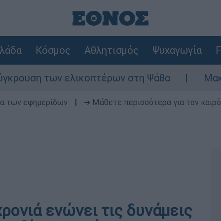
λάδα
Κόσμος
Αθλητισμός
Ψυχαγωγία
F
υση των ελικοπτέρων στη Ψάθα
Μακελειό σ
δα των εφημερίδων
|
➔ Μάθετε περισσότερα για τον καιρό
χρονιά ενώνει τις δυνάμεις