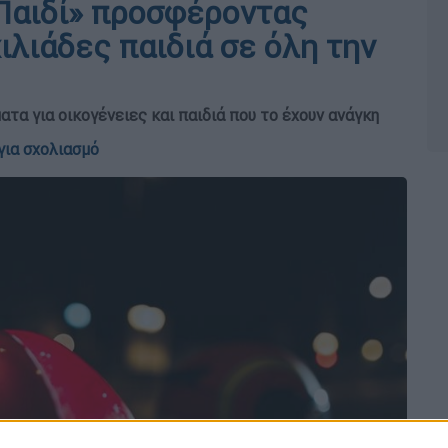
 Παιδί» προσφέροντας
ιλιάδες παιδιά σε όλη την
τα για οικογένειες και παιδιά που το έχουν ανάγκη
για σχολιασμό