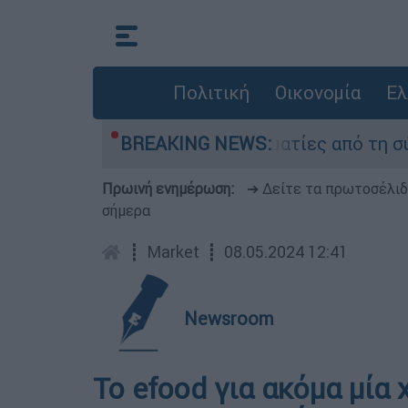
Πολιτική
Οικονομία
Ελ
Τι κατέθεσαν οι δύο τραυματίες από τη σύγκρο
BREAKING NEWS:
Πρωινή ενημέρωση:
➔ Δείτε τα πρωτοσέλι
σήμερα
┋
Market
┋
08.05.2024 12:41
Newsroom
Το efood για ακόμα μία 