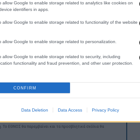
o allow Google to enable storage related to analytics like cookies on
evice identifiers in apps.
ς και τη θέληση για προσφορά των
o allow Google to enable storage related to functionality of the website
πολύτιμη συμβολή των χρηστών της, η #1
ικές της δράσεις, βρίσκει πάντα τρόπο να
o allow Google to enable storage related to personalization.
ό σύνολο και παραμένει στο πλευρό των
φής ενίσχυση, μέσω του προγράμματος Love
o allow Google to enable storage related to security, including
cation functionality and fraud prevention, and other user protection.
την παραγγελία σου
ή πατώντας το σχετικό
τις 12 Μαΐου και γίνε μέρος της αλυσίδας
CONFIRM
α χρονιά, τα παιδιά που έχουν ανάγκη να
ατα.
Data Deletion
Data Access
Privacy Policy
. Το ΕΘΝΟΣ θα παρεμβαίνει και τα προσβλητικά σχόλια θα