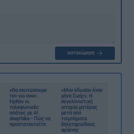
καταχώρηση
«Θα σκοτώσουμε
«Μου έδωσαν έναν
τον γιο σου»:
μήνα ζωής»: Η
Ήρθαν οι
συγκλονιστική
τηλεφωνικές
ιστορία μητέρας
απάτες με AI
μετά από
deepfake - Πώς να
τσιμπήματα
προστατευτείτε
δηλητηριώδους
αράχνης