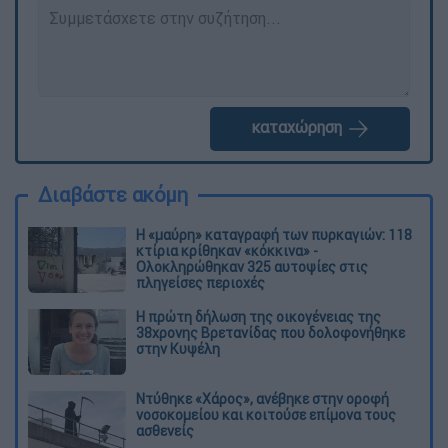
καταχώρηση
Διαβάστε ακόμη
Η «μαύρη» καταγραφή των πυρκαγιών: 118
κτίρια κρίθηκαν «κόκκινα» -
Ολοκληρώθηκαν 325 αυτοψίες στις
πληγείσες περιοχές
Η πρώτη δήλωση της οικογένειας της
38χρονης Βρετανίδας που δολοφονήθηκε
στην Κυψέλη
Ντύθηκε «Χάρος», ανέβηκε στην οροφή
νοσοκομείου και κοιτούσε επίμονα τους
ασθενείς