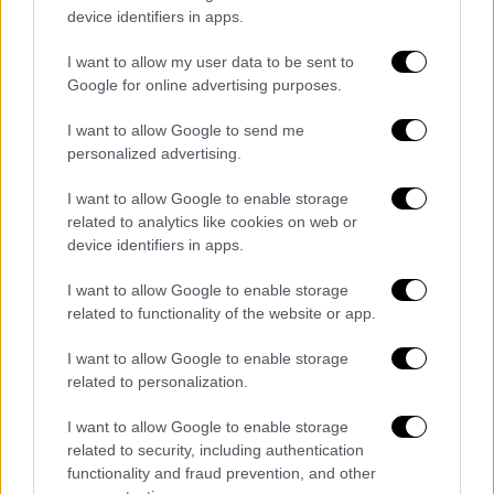
θάρρος, τόλμη, γνώση της ιστορίας, της
device identifiers in apps.
γεωγραφίας και της οικονομίας.
I want to allow my user data to be sent to
Χαρακτηριστικά γνωρίσματα των υγιώς
Google for online advertising purposes.
σκεπτόμενων και επιχειρείν. Η παρέμβαση
αυτή δεν είναι απλώς ένα επιχειρηματικό
I want to allow Google to send me
personalized advertising.
σχέδιο. Είναι αποκατάσταση δικαιοσύνης.
Απαρχή να πέσουν επιτέλους τα τείχη. Και η
I want to allow Google to enable storage
πόλις με ενιαίο δυνατό πρόσωπο να
related to analytics like cookies on web or
ξεκινήσει έναν καινούργιο βηματισμό. Είναι
device identifiers in apps.
πρόταση ουσιαστικής αναβάθμισης, που θα
I want to allow Google to enable storage
πρέπει άμεσα να οδηγήσει την πολιτεία στην
related to functionality of the website or app.
έναρξη έργων υποδομής, που θα
συμπαρασύρουν την ανάπτυξη».
I want to allow Google to enable storage
related to personalization.
Ο Διευθύνων Σύμβουλος της PRODEA
I want to allow Google to enable storage
Investments, κ.
Άρις Καρυτινός,
σε δήλωσή
related to security, including authentication
του τόνισε: «Χαιρόμαστε ιδιαίτερα για τη
functionality and fraud prevention, and other
δημιουργία του HUB 26, ενός