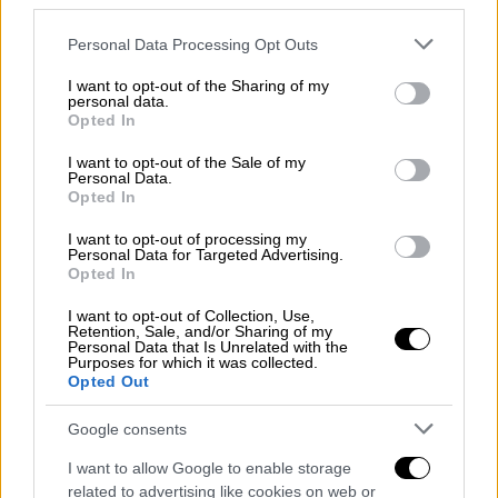
αποθέματος των «πράσινων» υποδομών της
third parties.
πόλης και παράλληλα την ουσιαστική
Please note that this website/app uses one or more Google
Personal Data Processing Opt Outs
συμβολή τους στην έμπρακτη αναβάθμιση
services and may gather and store information including but
not limited to your visit or usage behaviour. You may click to
I want to opt-out of the Sharing of my
της Δυτικής Θεσσαλονίκης, που μέσα από
personal data.
grant or deny consent to Google and its third-party tags to
ένα πλέγμα παρεμβάσεων αναγεννάται,
Opted In
use your data for below specified purposes in below Google
αλλάζει πρόσωπο, βλέπει μεγάλα projects να
consent section.
I want to opt-out of the Sale of my
δρομολογούνται και να υλοποιούνται,
Personal Data.
Opted In
βελτιώνοντας αισθητά την ποιότητα ζωής
των κατοίκων της."
I want to opt-out of processing my
Personal Data for Targeted Advertising.
Opted In
Ο Σεβασμιώτατος Μητροπολίτης
Νεαπόλεως και Σταυρουπόλεως, κ.
I want to opt-out of Collection, Use,
Retention, Sale, and/or Sharing of my
Βαρνάβας,
ευλόγησε το έργο και επεσήμανε
Personal Data that Is Unrelated with the
Purposes for which it was collected.
τη σημασία του για την περιοχή: «Η είσοδος
Opted Out
της DIMAND σε έναν τόπο πλήρως
απαξιωμένο και εγκαταλελειμμένο από την
Google consents
ίδια την πόλη μας και επενδύοντας σ’ αυτόν,
I want to allow Google to enable storage
δήλωνε αποφασιστικότητα, γενναιότητα,
related to advertising like cookies on web or