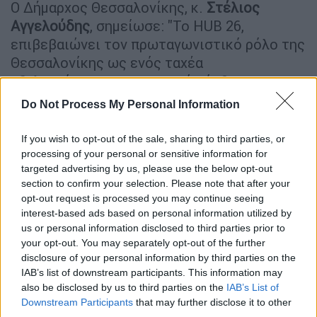
Ο Δήμαρχος Θεσσαλονίκης, κ.
Στέλιος
Αγγελούδης
, σημείωσε: "Το HUB 26,
επιβεβαιώνει τον πρωταγωνιστικό ρόλο της
Θεσσαλονίκης ως ενός ταχέα
εξελισσόμενου, σημαντικού κόμβου
επιχειρηματικότητας, έρευνας, καινοτομίας
Do Not Process My Personal Information
και εξωστρέφειας. Η Θεσσαλονίκη αποκτά
μια θερμοκοιτίδα επιχειρήσεων που
If you wish to opt-out of the sale, sharing to third parties, or
πολλαπλασιάζει τις προοπτικές ανάταξής
processing of your personal or sensitive information for
targeted advertising by us, please use the below opt-out
της και αναμένεται να λειτουργήσει ως ένας
section to confirm your selection. Please note that after your
νέος πόλος έλξης επενδύσεων, με προφανές
opt-out request is processed you may continue seeing
αποτύπωμα στην αγορά εργασίας και στη
interest-based ads based on personal information utilized by
δημιουργία πολλών νέων, καλά αμειβόμενων,
us or personal information disclosed to third parties prior to
your opt-out. You may separately opt-out of the further
θέσεων εργασίας. Καλωσορίζουμε την
disclosure of your personal information by third parties on the
πρωτοβουλία που ανέλαβε η Ourania A.E.,
IAB’s list of downstream participants. This information may
κοινοπραξία του ομίλου της DIMAND και της
also be disclosed by us to third parties on the
IAB’s List of
PRODEA Investments για την ενίσχυση του
Downstream Participants
that may further disclose it to other