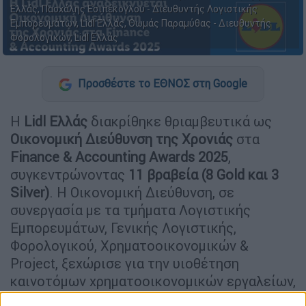
Ελλάς, Πασχάλης Εσιπέκογλου - Διευθυντής Λογιστικής
Εμπορευμάτων, Lidl Ελλάς, Θωμάς Παραμύθας - Διευθυντής
Φορολογικών, Lidl Ελλάς
Προσθέστε το ΕΘΝΟΣ στη Google
Η
Lidl Ελλάς
διακρίθηκε θριαμβευτικά ως
Οικονομική Διεύθυνση της Χρονιάς
στα
Finance & Accounting Awards 2025
,
συγκεντρώνοντας
11 βραβεία
(8 Gold και 3
Silver)
. Η Οικονομική Διεύθυνση, σε
συνεργασία με τα τμήματα Λογιστικής
Εμπορευμάτων, Γενικής Λογιστικής,
Φορολογικού, Χρηματοοικονομικών &
Project, ξεχώρισε για την υιοθέτηση
καινοτόμων χρηματοοικονομικών εργαλείων,
την προώθηση του ψηφιακού