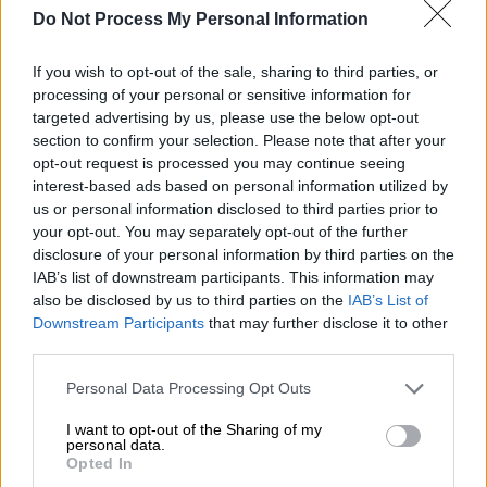
μετασχηματισμού και τη δέσμευσή της στη
Do Not Process My Personal Information
βιώσιμη οικονομική διαχείριση.
If you wish to opt-out of the sale, sharing to third parties, or
Αναλυτικά οι πολλαπλές βραβεύσεις της
processing of your personal or sensitive information for
εταιρείας:
targeted advertising by us, please use the below opt-out
section to confirm your selection. Please note that after your
e-Απόδειξη – 3 Gold Βραβεία
στις
opt-out request is processed you may continue seeing
interest-based ads based on personal information utilized by
κατηγορίες
Επιχειρηματική Αξία &
us or personal information disclosed to third parties prior to
Καινοτομία, Ψηφιακός
your opt-out. You may separately opt-out of the further
Μετασχηματισμός, ESG & Sustainable
disclosure of your personal information by third parties on the
Finance
: Η ψηφιακή λήψη αποδείξεων
IAB’s list of downstream participants. This information may
also be disclosed by us to third parties on the
IAB’s List of
μέσω του
Lidl Plus
μειώνει τον χρόνο
Downstream Participants
that may further disclose it to other
εξυπηρέτησης, το κόστος, τη χρήση
third parties.
χαρτιού και το περιβαλλοντικό
Please note that this website/app uses one or more Google
αποτύπωμα.
Personal Data Processing Opt Outs
services and may gather and store information including but
Product
Data
Management
(
PDM
) –
Gold
not limited to your visit or usage behaviour. You may click to
I want to opt-out of the Sharing of my
Βραβείο
στην κατηγορία
Business
personal data.
grant or deny consent to Google and its third-party tags to
Opted In
Intelligence
,
Data
Analysis
& Τεχνητή
use your data for below specified purposes in below Google