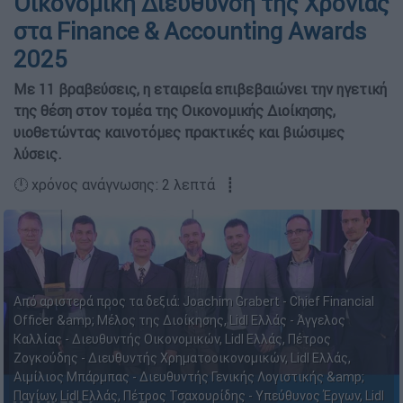
Οικονομική Διεύθυνση της Χρονιάς
στα Finance & Accounting Awards
2025
Με 11 βραβεύσεις, η εταιρεία επιβεβαιώνει την ηγετική
της θέση στον τομέα της Οικονομικής Διοίκησης,
υιοθετώντας καινοτόμες πρακτικές και βιώσιμες
λύσεις.
🕛 χρόνος ανάγνωσης: 2 λεπτά ┋
Από αριστερά προς τα δεξιά: Joachim Grabert - Chief Financial
Officer &amp; Μέλος της Διοίκησης, Lidl Ελλάς - Άγγελος
Καλλίας - Διευθυντής Οικονομικών, Lidl Ελλάς, Πέτρος
Ζογκούδης - Διευθυντής Χρηματοοικονομικών, Lidl Ελλάς,
Αιμίλιος Μπάρμπας - Διευθυντής Γενικής Λογιστικής &amp;
Παγίων, Lidl Ελλάς, Πέτρος Τσαχουρίδης - Υπεύθυνος Έργων, Lidl