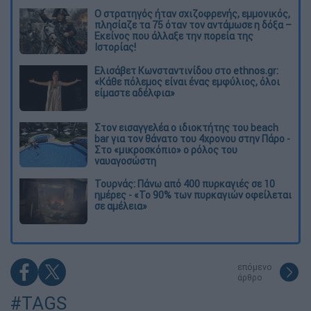
O στρατηγός ήταν σχιζοφρενής, εμμονικός,
πλησίαζε τα 75 όταν τον αντάμωσε η δόξα –
Εκείνος που άλλαξε την πορεία της
Ιστορίας!
Ελισάβετ Κωνσταντινίδου στο ethnos.gr:
«Κάθε πόλεμος είναι ένας εμφύλιος, όλοι
είμαστε αδέλφια»
Στον εισαγγελέα ο ιδιοκτήτης του beach
bar για τον θάνατο του 4χρονου στην Πάρο -
Στο «μικροσκόπιο» ο ρόλος του
ναυαγοσώστη
Τουρνάς: Πάνω από 400 πυρκαγιές σε 10
ημέρες - «Το 90% των πυρκαγιών οφείλεται
σε αμέλεια»
επόμενο
άρθρο
#TAGS