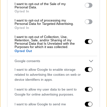
consent section.
Νοημοσύνη (
A
.
I
.)
: Αυτοματοποιεί τη ροή
I want to opt-out of the Sale of my
Personal Data.
δεδομένων μεταξύ Λογιστηρίου και
Opted In
Αγορών, μειώνοντας λάθη και
I want to opt-out of processing my
αυξάνοντας την αποτελεσματικότητα.
Personal Data for Targeted Advertising.
Financial
Reporting
,
Planning
and
Opted In
Analysis
–
Treasury
System
–
2
Gold
I want to opt-out of Collection, Use,
Βραβεία
στις κατηγορίες
Financial
Retention, Sale, and/or Sharing of my
Personal Data that Is Unrelated with the
Reporting
,
Planning
and
Analysis
(
FP
&
A
)
Purposes for which it was collected.
Opted Out
&
Cash
Management
: Βελτιστοποιεί τη
διαχείριση τραπεζικών κινήσεων,
Google consents
δανείων και ρευστότητας.
I want to allow Google to enable storage
TAX Diary – Φορολογικό Ημερολόγιο –
related to advertising like cookies on web or
Gold
Βραβείο
στην κατηγορία
Tax
device identifiers in apps.
Management
: Διαχειρίζεται πάνω από
I want to allow my user data to be sent to
1.000 φορολογικές εργασίες ετησίως,
Google for online advertising purposes.
διασφαλίζοντας ακρίβεια και
συμμόρφωση.
I want to allow Google to send me