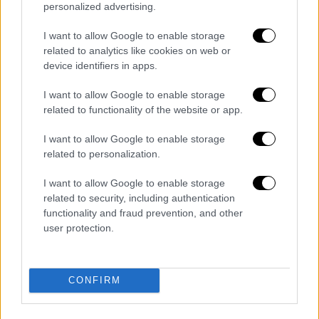
Web
Electronic
Data
Interchange
(
WEB
-
personalized advertising.
EDI
) –
Gold
Βραβείο
στην κατηγορία
I want to allow Google to enable storage
Client
Operations
: Ηλεκτρονική
related to analytics like cookies on web or
ανταλλαγή επιχειρηματικών εγγράφων
device identifiers in apps.
που μειώνει κόστος, αυξάνει την
I want to allow Google to enable storage
ταχύτητα συναλλαγών και βελτιώνει την
related to functionality of the website or app.
ακρίβεια.
Dynamic Supplier Accessibility– 2 Silver
I want to allow Google to enable storage
Βραβεία
στις κατηγορίες
related to personalization.
Επιχειρηματική Αξία & Καινοτομία και
I want to allow Google to enable storage
Client Operations
: Πλατφόρμα που δίνει
related to security, including authentication
στους προμηθευτές πρόσβαση στις
functionality and fraud prevention, and other
πληρωμές τους και δυναμικές
user protection.
εκπτώσεις τιμολογίων.
REB & eLiAS – Silver
Βραβείο
στην
CONFIRM
κατηγορία
Ψηφιακός Μετασχηματισμός
:
Αυτοματοποιημένη επεξεργασία και