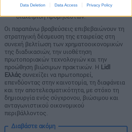
έγκριση τιμολογίων που ενισχύει τη
Data Deletion
Data Access
Privacy Policy
διαφάνεια και την αποδοτικότητα στη
διαχείριση προμηθευτών.
Οι παραπάνω βραβεύσεις επιβεβαιώνουν τη
στρατηγική δέσμευση της εταιρείας στη
συνεχή βελτίωση των χρηματοοικονομικών
της διαδικασιών, την υιοθέτηση
πρωτοποριακών τεχνολογιών και την
προώθηση βιώσιμων πρακτικών. Η
Lidl
Ελλάς
συνεχίζει να πρωτοπορεί,
επενδύοντας στην καινοτομία, τη διαφάνεια
και την αποτελεσματικότητα, με στόχο τη
δημιουργία ενός σύγχρονου, βιώσιμου και
ανταγωνιστικού οικονομικού
περιβάλλοντος.
Διαβάστε ακόμη